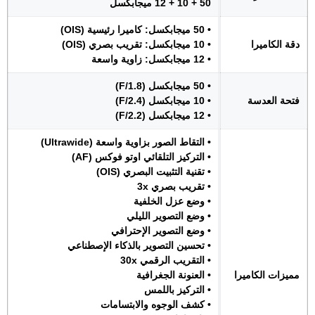
50 + 10 + 12 ميجابكسل
• 50 ميجابكسل: كاميرا رئيسية (OIS)
دقة الكاميرا
• 10 ميجابكسل: تقريب بصري (OIS)
• 12 ميجابكسل: زاوية واسعة
• 50 ميجابكسل (F/1.8)
فتحة العدسة
• 10 ميجابكسل (F/2.4)
• 12 ميجابكسل (F/2.2)
• التقاط الصور بزاوية واسعة (Ultrawide)
• التركيز التلقائي اوتو فوكس (AF)
• تقنية التثبيت البصري (OIS)
• تقريب بصري 3x
• وضع عزل الخلفية
• وضع التصوير الليلي
• وضع التصوير الإحترافي
• تحسين التصوير بالذكاء الإصطناعي
• التقريب الرقمي 30x
مميزات الكاميرا
• العنونة الجغرافية
• التركيز باللمس
• كشف الوجوه والابتسامات