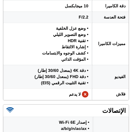
دقة الكاميرا
10 ميجابكسل
فتحة العدسة
F/2.2
• وضع عزل الخلفية
• وضع التصوير الليلي
• تقنية HDR
مميزات الكاميرا
• إشارة الالتقاط
• كشف الوجوه والابتسامات
• المؤقت الذاتي
• دقة 4K (بمعدل 30/60 إطار)
الفيديو
• دقة FHD (بمعدل 30/60 إطار)
• تقنية التثبيت الرقمي (EIS)
فلاش
لا يدعم
الإتصالات
• إصدار Wi-Fi 6E
• a/b/g/n/ac/ax