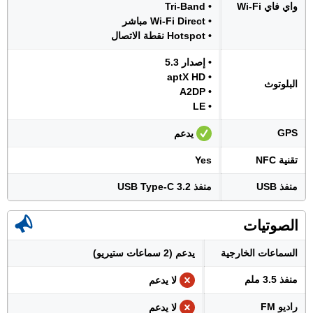
واي فاي Wi-Fi
• Tri-Band
• Wi-Fi Direct مباشر
• Hotspot نقطة الاتصال
• إصدار 5.3
• aptX HD
البلوتوث
• A2DP
• LE
GPS
يدعم
تقنية NFC
Yes
منفذ USB
منفذ USB Type-C 3.2
الصوتيات
السماعات الخارجية
يدعم (2 سماعات ستيريو)
منفذ 3.5 ملم
لا يدعم
راديو FM
لا يدعم