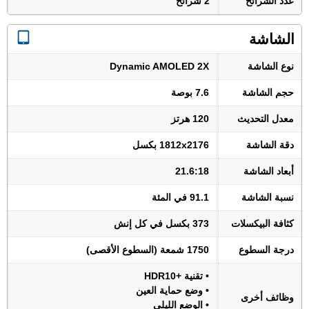
عدد الشرائح
2 شرائح
الشاشة
نوع الشاشة
Dynamic AMOLED 2X
حجم الشاشة
7.6 بوصة
معدل التحديث
120 هرتز
دقة الشاشة
1812x2176 بكسل
أبعاد الشاشة
21.6:18
نسبة الشاشة
91.1 في المئة
كثافة البيكسلات
373 بكسل في كل إنش
درجة السطوع
1750 شمعة (السطوع الأقصى)
• تقنية +HDR10
• وضع حماية العين
وظائف أخرى
• الوضع الليلي