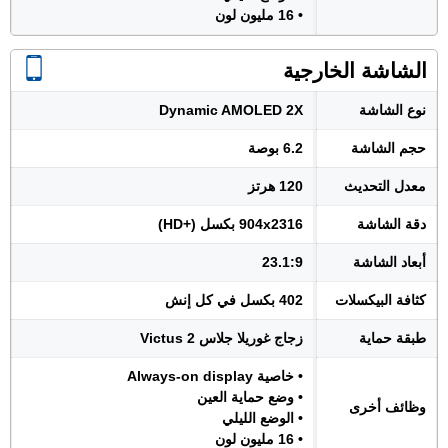
• 16 مليون لون
الشاشة الخارجية
نوع الشاشة
Dynamic AMOLED 2X
حجم الشاشة
6.2 بوصة
معدل التحديث
120 هرتز
دقة الشاشة
904x2316 بكسل (+HD)
أبعاد الشاشة
23.1:9
كثافة البيكسلات
402 بكسل في كل إنش
طبقة حماية
زجاج غوريلا جلاس Victus 2
• خاصية Always-on display
• وضع حماية العين
وظائف أخرى
• الوضع الليلي
• 16 مليون لون