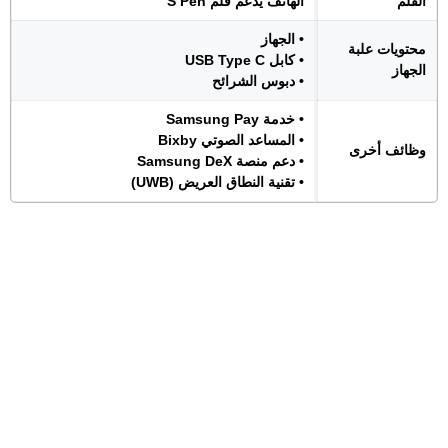
القلم
الهاتف يدعم قلم S Pen
• الجهاز
محتويات علبة
• كابل USB Type C
الجهاز
• دبوس الشرائح
• خدمة Samsung Pay
• المساعد الصوتي Bixby
وظائف أخرى
• دعم منصة Samsung DeX
• تقنية النطاق العريض (UWB)