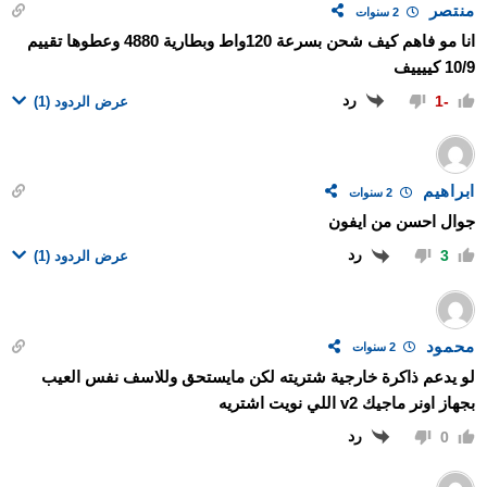
منتصر
2 سنوات
انا مو فاهم كيف شحن بسرعة 120واط وبطارية 4880 وعطوها تقييم
10/9 كييييف
رد
-1
عرض الردود
(1)
ابراهيم
2 سنوات
جوال احسن من ايفون
رد
3
عرض الردود
(1)
محمود
2 سنوات
لو يدعم ذاكرة خارجية شتريته لكن مايستحق وللاسف نفس العيب
بجهاز اونر ماجيك v2 اللي نويت اشتريه
رد
0