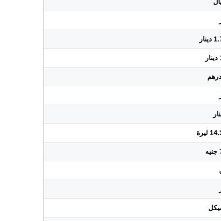
نار
ليرة