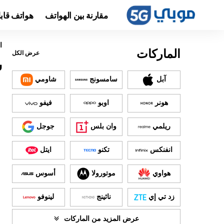
مقارنة بين الهواتف
هواتف قاب
ا
الماركات
عرض الكل
س
آبل
سامسونج
شاومي
هونر
اوبو
فيفو
ريلمي
وان بلس
جوجل
انفنكس
تكنو
ايتل
هواوي
موتورولا
أسوس
زد تي إي
ناثينج
لينوفو
عرض المزيد من الماركات