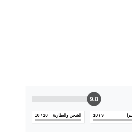
9.8
يرا
9
/ 10
الشحن والبطارية
10
/ 10