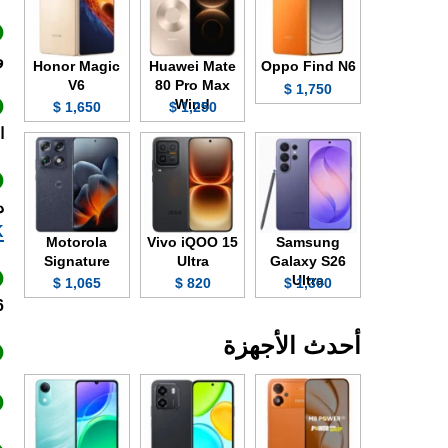
و Dolby Vision وتد
Honor Magic
Huawei Mate
Oppo Find N6
V6
80 Pro Max
1,750 $
Wind
1,650 $
1,250 $
الى 120 
دع
K
Motorola
Vivo iQOO 15
Samsung
Signature
Ultra
Galaxy S26
Ultra
1,065 $
820 $
1,300 $
26 
أحدث الأجهزة