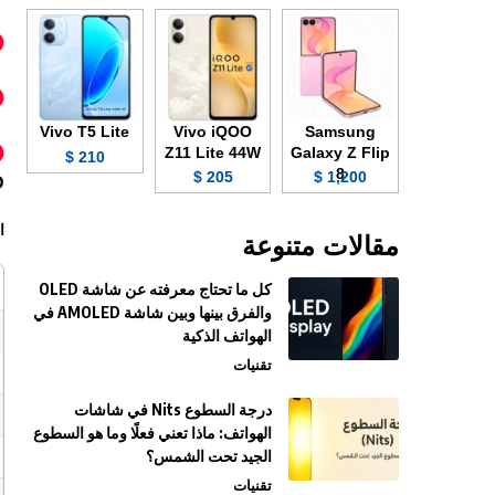
Vivo T5 Lite
Vivo iQOO
Samsung
Z11 Lite 44W
Galaxy Z Flip
210 $
8
205 $
1,200 $
D
ا
مقالات متنوعة
كل ما تحتاج معرفته عن شاشة OLED
والفرق بينها وبين شاشة AMOLED في
الهواتف الذكية
تقنيات
درجة السطوع Nits في شاشات
الهواتف: ماذا تعني فعلًا وما هو السطوع
الجيد تحت الشمس؟
تقنيات