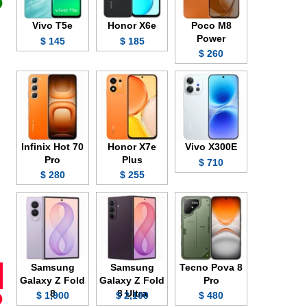
Vivo T5e
Honor X6e
Poco M8
Power
145 $
185 $
260 $
Infinix Hot 70
Honor X7e
Vivo X300E
Pro
Plus
710 $
280 $
255 $
Samsung
Samsung
Tecno Pova 8
Galaxy Z Fold
Galaxy Z Fold
Pro
8
8 Ultra
1,900 $
2,100 $
480 $