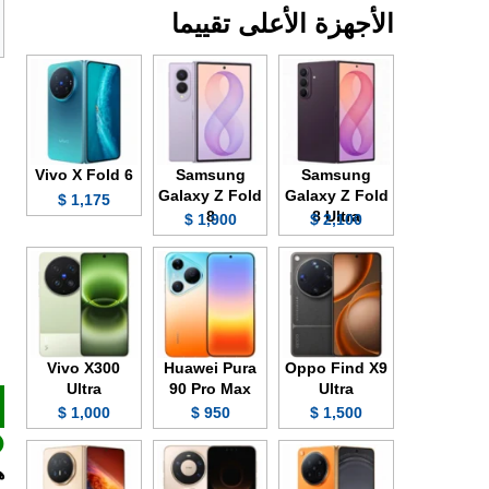
الأجهزة الأعلى تقييما
Vivo X Fold 6
Samsung
Samsung
Galaxy Z Fold
Galaxy Z Fold
1,175 $
8
8 Ultra
1,900 $
2,100 $
Vivo X300
Huawei Pura
Oppo Find X9
Ultra
90 Pro Max
Ultra
1,000 $
950 $
1,500 $
هو