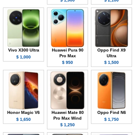
1,900 $
2,100 $
Vivo X300 Ultra
Huawei Pura 90
Oppo Find X9
Pro Max
Ultra
1,000 $
950 $
1,500 $
Honor Magic V6
Huawei Mate 80
Oppo Find N6
Pro Max Wind
1,650 $
1,750 $
1,250 $