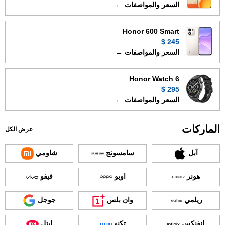
السعر والمواصفات ←
Honor 600 Smart
245 $
السعر والمواصفات ←
Honor Watch 6
295 $
السعر والمواصفات ←
الماركات
عرض الكل
آبل
سامسونج
شاومي
هونر
اوبو
فيفو
ريلمي
وان بلس
جوجل
انفنكس
تكنو
ايتل