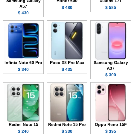
Samsung Galaxy
Honor 600
Xiaomi 17T
A57
480 $
585 $
430 $
Infinix Note 60 Pro
Poco X8 Pro Max
Samsung Galaxy
A37
340 $
435 $
300 $
Redmi Note 15
Redmi Note 15 Pro
Oppo Reno 15F
240 $
330 $
395 $