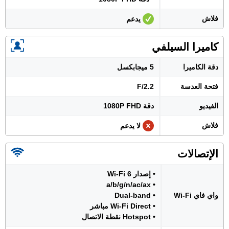
فلاش
يدعم
كاميرا السيلفي
دقة الكاميرا
5 ميجابكسل
فتحة العدسة
F/2.2
الفيديو
دقة 1080P FHD
فلاش
لا يدعم
الإتصالات
• إصدار Wi-Fi 6
• a/b/g/n/ac/ax
واي فاي Wi-Fi
• Dual-band
• Wi-Fi Direct مباشر
• Hotspot نقطة الاتصال