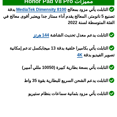
مميزات Honor Pad V8 Pro
التابلت يأتي مزود بمعالج
Dimensity 8100
ediaTek
M
بدقة
تصنيع 5 نانومتر، المعالج يقدم أداء ممتاز جدا ويعتبر أقوى معالج في
الفئة المتوسطة لسنة 2022
التابلت يدعم معدل تحديث الشاشة
144 هرتز
التابلت يأتي بكاميرا خلفية بدقة 13 ميجابكسل تدعم إمكانية
تصوير الفيديو بدقة
4K
التابلت يأتي بسعة بطارية كبيرة (10050 مللي أمبير)
التابلت يدعم الشحن السريع للبطارية بقوة 35 واط
التابلت يأتي مزود بثمانية سماعات بنظام ستيريو