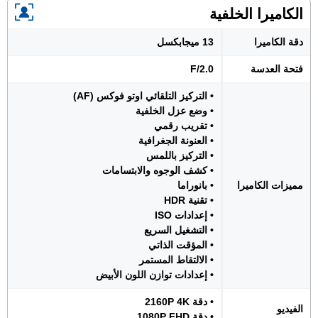
الكاميرا الخلفية
دقة الكاميرا
13 ميجابكسل
فتحة العدسة
F/2.0
• التركيز التلقائي اوتو فوكس (AF)
• وضع عزل الخلفية
• تقريب رقمي
• العنونة الجغرافية
• التركيز باللمس
• كشف الوجوه والابتسامات
مميزات الكاميرا
• بانوراما
• تقنية HDR
• إعدادات ISO
• التشغيل السريع
• المؤقت الذاتي
• الالتقاط المستمر
• إعدادات توازن اللون الأبيض
• دقة 2160P 4K
الفيديو
• دقة 1080P FHD