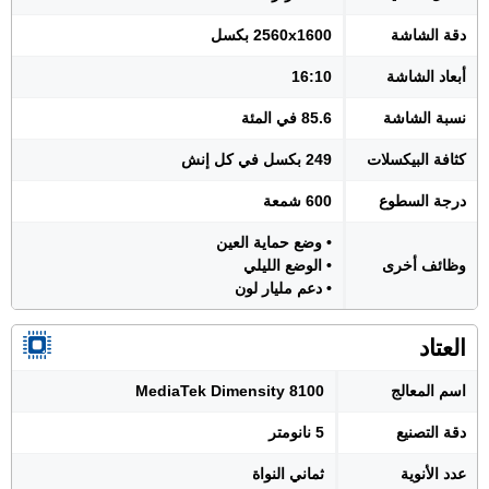
دقة الشاشة
2560x1600 بكسل
أبعاد الشاشة
16:10
نسبة الشاشة
85.6 في المئة
كثافة البيكسلات
249 بكسل في كل إنش
درجة السطوع
600 شمعة
• وضع حماية العين
وظائف أخرى
• الوضع الليلي
• دعم مليار لون
العتاد
اسم المعالج
MediaTek Dimensity 8100
دقة التصنيع
5 نانومتر
عدد الأنوية
ثماني النواة