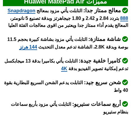
مميزات Huawei MatePad Air
معالج ممتاز جدا:
التابلت يأتي مزود بمعالج
Snapdragon
888
بتردد 2.84 و 2.42 و 1.80 جيجاهرتز وبدقة تصنيع 5 نانومتر،
المعالج يقدم أداء ممتاز جدا ويعتبر من اقوى معالجات الفئة العليا
شاشة ممتازة:
التابلت يأتي مزود بشاشة كبيرة بحجم 11.5
بوصة وبدقة 2.8K، الشاشة تدعم معدل التحديث
144 هرتز
كاميرا خلفية جيدة:
التابلت يأتي بكاميرا بدقة 13 ميجابكسل
تدعم إمكانية تصوير الفيديو بدقة
4K
شحن سريع جيد:
التابلت يدعم الشحن السريع للبطارية بقوة
40 واط
أربع سماعات ستيريو:
التابلت يأتي مزود بأربع سماعات
بنظام ستيريو