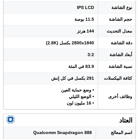
نوع الشاشة
IPS LCD
حجم الشاشة
11.5 بوصة
معدل التحديث
144 هرتز
دقة الشاشة
2800x1840 بكسل (2.8K)
أبعاد الشاشة
3:2
نسبة الشاشة
83.9 في المئة
كثافة البيكسلات
291 بكسل في كل إنش
• وضع حماية العين
وظائف أخرى
• الوضع الليلي
• 16 مليون لون
العتاد
اسم المعالج
Qualcomm Snapdragon 888