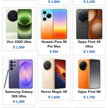
1,900 $
2,100 $
Vivo X300 Ultra
Huawei Pura 90
Oppo Find X9
Pro Max
Ultra
1,000 $
950 $
1,500 $
Samsung Galaxy
Honor Magic V6
Oppo Find N6
S26 Ultra
1,650 $
1,750 $
1,300 $