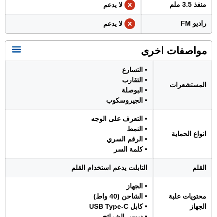
منفذ 3.5 ملم
لا يدعم
راديو FM
لا يدعم
مواصفات اخرى
• التسارع
• التقارب
المستشعرات
• البوصلة
• الجيروسكوب
• التعرف على الوجه
• النمط
انواع الحماية
• الرقم السري
• كلمة السر
القلم
التابلت يدعم استخدام القلم
• الجهاز
محتويات علبة
• الشاحن (40 واط)
الجهاز
• كابل USB Type-C
• دبوس الشرائح