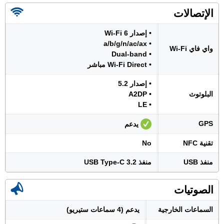
الإتصالات
• إصدار Wi-Fi 6
• a/b/g/n/ac/ax
واي فاي Wi-Fi
• Dual-band
• Wi-Fi Direct مباشر
• إصدار 5.2
البلوتوث
• A2DP
• LE
GPS
يدعم
تقنية NFC
No
منفذ USB
منفذ USB Type-C 3.2
الصوتيات
السماعات الخارجية
يدعم (4 سماعات ستيريو)