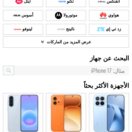
انفنكس
تكنو
ايتل
هواوي
موتورولا
أسوس
زد تي إي
ناثينج
لينوفو
عرض المزيد من الماركات
البحث عن جهاز
الأجهزة الأكثر بحثاً