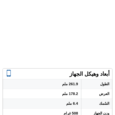
أبعاد وهيكل الجهاز
الطول
261.9 ملم
العرض
178.2 ملم
السُمك
6.4 ملم
وزن الجهاز
508 غرام