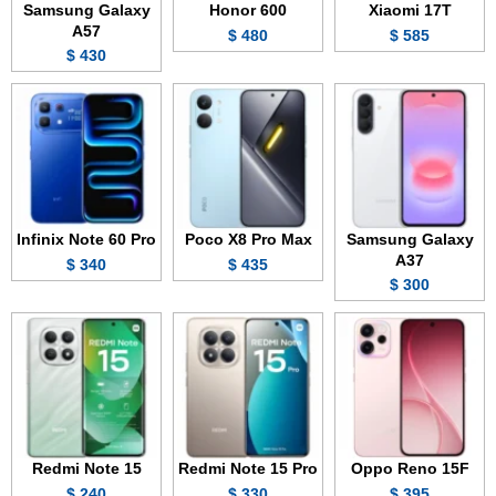
Samsung Galaxy
Honor 600
Xiaomi 17T
A57
480 $
585 $
430 $
Infinix Note 60 Pro
Poco X8 Pro Max
Samsung Galaxy
A37
340 $
435 $
300 $
Redmi Note 15
Redmi Note 15 Pro
Oppo Reno 15F
240 $
330 $
395 $