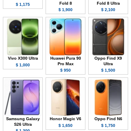
Fold 8
Fold 8 Ultra
1,175 $
1,900 $
2,100 $
Vivo X300 Ultra
Huawei Pura 90
Oppo Find X9
Pro Max
Ultra
1,000 $
950 $
1,500 $
Samsung Galaxy
Honor Magic V6
Oppo Find N6
S26 Ultra
1,650 $
1,750 $
1,300 $