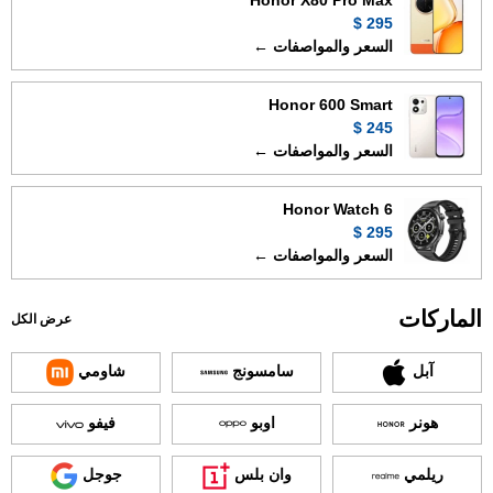
Honor X80 Pro Max
295 $
السعر والمواصفات ←
Honor 600 Smart
245 $
السعر والمواصفات ←
Honor Watch 6
295 $
السعر والمواصفات ←
الماركات
عرض الكل
آبل
سامسونج
شاومي
هونر
اوبو
فيفو
ريلمي
وان بلس
جوجل