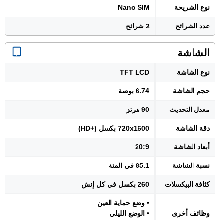
نوع الشريحة
Nano SIM
عدد الشرائح
2 شرائح
الشاشة
نوع الشاشة
TFT LCD
حجم الشاشة
6.74 بوصة
معدل التحديث
90 هرتز
دقة الشاشة
720x1600 بكسل (+HD)
أبعاد الشاشة
20:9
نسبة الشاشة
85.1 في المئة
كثافة البيكسلات
260 بكسل في كل إنش
• وضع حماية العين
وظائف أخرى
• الوضع الليلي