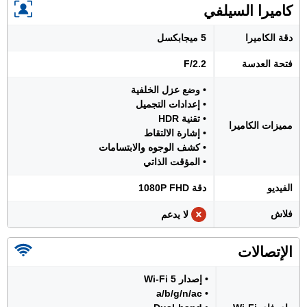
كاميرا السيلفي
دقة الكاميرا
5 ميجابكسل
فتحة العدسة
F/2.2
• وضع عزل الخلفية
• إعدادات التجميل
• تقنية HDR
مميزات الكاميرا
• إشارة الالتقاط
• كشف الوجوه والابتسامات
• المؤقت الذاتي
الفيديو
دقة 1080P FHD
فلاش
لا يدعم
الإتصالات
• إصدار Wi-Fi 5
• a/b/g/n/ac