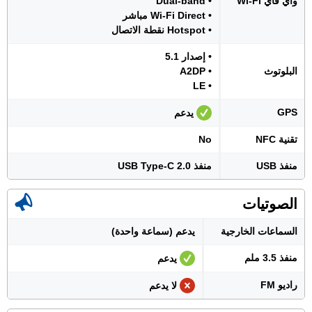
واي فاي Wi-Fi
• Dual-band
• Wi-Fi Direct مباشر
• Hotspot نقطة الاتصال
• إصدار 5.1
البلوتوث
• A2DP
• LE
GPS
يدعم
تقنية NFC
No
منفذ USB
منفذ USB Type-C 2.0
الصوتيات
السماعات الخارجية
يدعم (سماعة واحدة)
منفذ 3.5 ملم
يدعم
راديو FM
لا يدعم