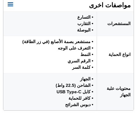
مواصفات اخرى
• التسارع
المستشعرات
• التقارب
• البوصلة
• مستشعر بصمة الأصابع (في زر الطاقة)
• التعرف على الوجه
انواع الحماية
• النمط
• الرقم السري
• كلمة السر
• الجهاز
• الشاحن (22.5 واط)
محتويات علبة
• كابل USB Type-C
الجهاز
• كافر للحماية
• دبوس الشرائح