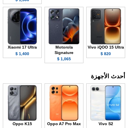
Xiaomi 17 Ultra
Motorola
Vivo iQOO 15 Ultra
Signature
1,400 $
820 $
1,065 $
أحدث الأجهزة
Oppo K15
Oppo A7 Pro Max
Vivo S2