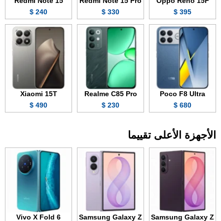
Redmi Note 15
Redmi Note 15 Pro
Oppo Reno 15F
240 $
330 $
395 $
Xiaomi 15T
Realme C85 Pro
Poco F8 Ultra
490 $
230 $
680 $
الأجهزة الأعلى تقييما
Vivo X Fold 6
Samsung Galaxy Z
Samsung Galaxy Z