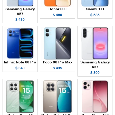
Samsung Galaxy
Honor 600
Xiaomi 17T
A57
480 $
585 $
430 $
Infinix Note 60 Pro
Poco X8 Pro Max
Samsung Galaxy
A37
340 $
435 $
300 $