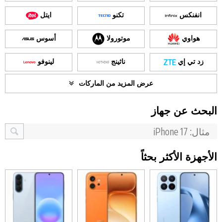
انفنكس
تكنو
ايتل
هواوي
موتورولا
أسوس
زد تي إي
ناثينج
لينوفو
عرض المزيد من الماركات
البحث عن جهاز
الأجهزة الأكثر بحثاً