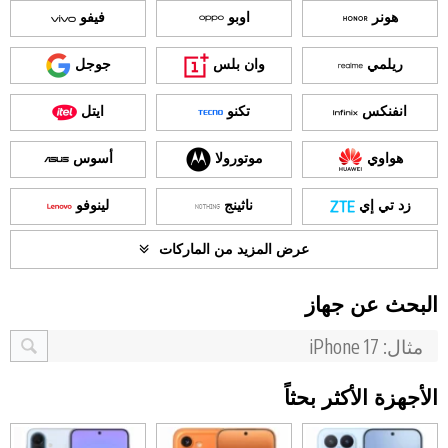
هونر
اوبو
فيفو
ريلمي
وان بلس
جوجل
انفنكس
تكنو
ايتل
هواوي
موتورولا
أسوس
زد تي إي
ناثينج
لينوفو
عرض المزيد من الماركات
البحث عن جهاز
الأجهزة الأكثر بحثاً