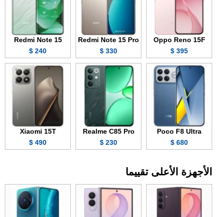
Redmi Note 15
Redmi Note 15 Pro
Oppo Reno 15F
240 $
330 $
395 $
Xiaomi 15T
Realme C85 Pro
Poco F8 Ultra
490 $
230 $
680 $
الأجهزة الأعلى تقييما