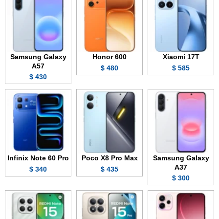
Samsung Galaxy
Honor 600
Xiaomi 17T
A57
480 $
585 $
430 $
Infinix Note 60 Pro
Poco X8 Pro Max
Samsung Galaxy
A37
340 $
435 $
300 $