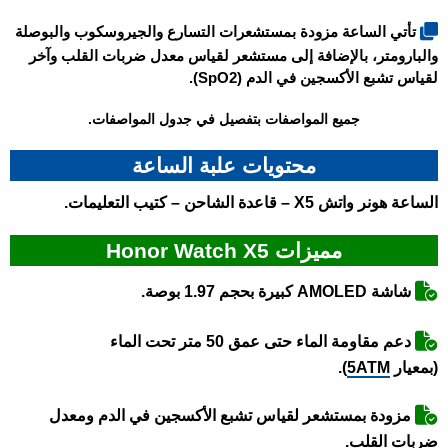
تأتي الساعة مزودة بمستشعرات التسارع والجيروسكوب والبوصلة
والبارومتر، بالإضافة إلى مستشعر لقياس معدل ضربات القلب وآخر
لقياس تشبع الأكسجين في الدم (SpO2).
جميع المواصفات بتفصيل في جدول المواصفات.
محتويات علبة الساعة
الساعة
هونر واتش X5
– قاعدة الشاحن – كتيب التعليمات.
مميزات Honor Watch X5
شاشة AMOLED كبيرة بحجم 1.97 بوصة.
دعم مقاومة الماء حتى عمق 50 متر تحت الماء
(بمعيار
5ATM
).
مزودة بمستشعر لقياس تشبع الأكسجين في الدم ومعدل
ضربات القلب.