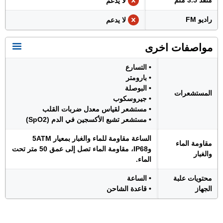
منفذ 3.5 ملم
لا يدعم
راديو FM
لا يدعم
مواصفات اخرى
• التسارع
• بارومتر
• البوصلة
المستشعرات
• جيروسكوب
• مستشعر لقياس معدل ضربات القلب
• مستشعر تشبع الأكسجين في الدم (SpO2)
الساعة مقاومة للماء والغبار بمعيار 5ATM
مقاومة الماء
وIP68، مقاومة الماء تصل إلى عمق 50 متر تحت
والغبار
الماء.
محتويات علبة
• الساعة
الجهاز
• قاعدة الشاحن