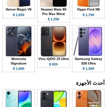
Honor Magic V6
Huawei Mate 80
Oppo Find N6
Pro Max Wind
1,650 $
1,750 $
1,250 $
Motorola
Vivo iQOO 15 Ultra
Samsung Galaxy
Signature
S26 Ultra
820 $
1,065 $
1,300 $
أحدث الأجهزة