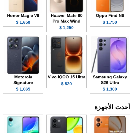
Honor Magic V6
Huawei Mate 80
Oppo Find N6
Pro Max Wind
1,650 $
1,750 $
1,250 $
Motorola
Vivo iQOO 15 Ultra
Samsung Galaxy
Signature
S26 Ultra
820 $
1,065 $
1,300 $
أحدث الأجهزة