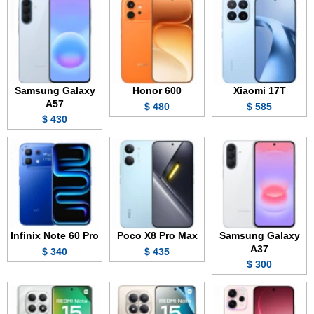
Samsung Galaxy
Honor 600
Xiaomi 17T
A57
480 $
585 $
430 $
Infinix Note 60 Pro
Poco X8 Pro Max
Samsung Galaxy
A37
340 $
435 $
300 $