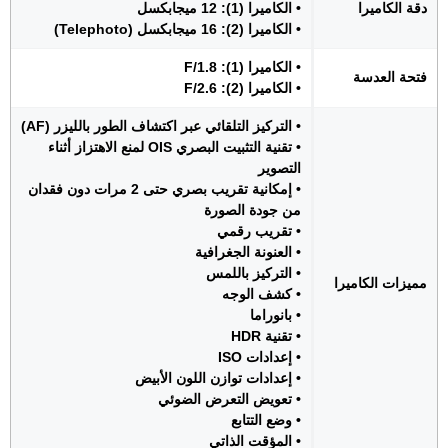
دقة الكاميرا
• الكاميرا (1): 12 ميجابكسل
• الكاميرا (2): 16 ميجابكسل (Telephoto)
• الكاميرا (1): F/1.8
فتحة العدسة
• الكاميرا (2): F/2.6
• التركيز التلقائي عبر اكتشاف الطور بالليزر (AF)
• تقنية التثبيت البصري OIS لمنع الاهتزاز أثناء
التصوير
• إمكانية تقريب بصري حتى 2 مرات دون فقدان
من جودة الصورة
• تقريب رقمي
• العنونة الجغرافية
• التركيز باللمس
مميزات الكاميرا
• كشف الوجه
• بانوراما
• تقنية HDR
• إعدادات ISO
• إعدادات توازن اللون الأبيض
• تعويض التعرض الضوئي
• وضع التتابع
• المؤقت الذاتي