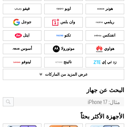
هونر
اوبو
فيفو
ريلمي
وان بلس
جوجل
انفنكس
تكنو
ايتل
هواوي
موتورولا
أسوس
زد تي إي
ناثينج
لينوفو
عرض المزيد من الماركات
البحث عن جهاز
الأجهزة الأكثر بحثاً