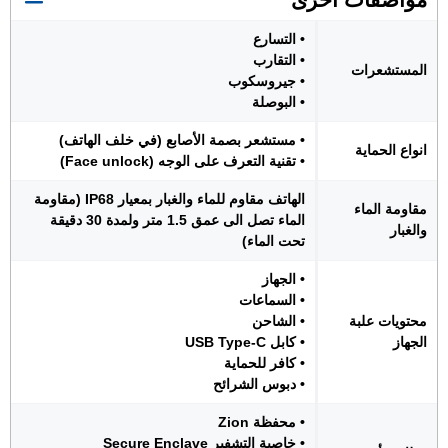
• التسارع
• التقارب
المستشعرات
• جيروسكوب
• البوصلة
• مستشعر بصمة الأصابع (في خلف الهاتف)
انواع الحماية
• تقنية التعرف على الوجه (Face unlock)
الهاتف مقاوم للماء والغبار بمعيار IP68 (مقاومة
مقاومة الماء
الماء تصل الى عمق 1.5 متر ولمدة 30 دقيقة
والغبار
تحت الماء)
• الجهاز
• السماعات
محتويات علبة
• الشاحن
الجهاز
• كابل USB Type-C
• كافر للحماية
• دبوس الشرائح
• محفظة Zion
• خاصية التشفير Secure Enclave