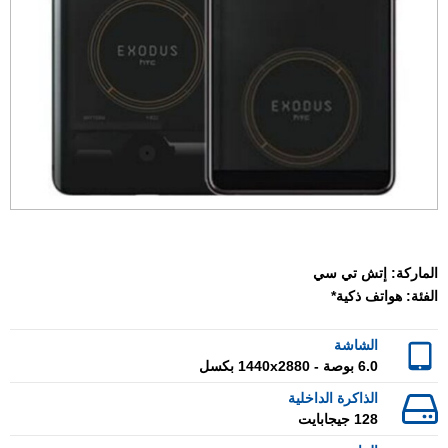
الماركة:
إتش تي سي
الفئة:
هواتف ذكية*
الشاشة
6.0 بوصة - 1440x2880 بكسل
الذاكرة الداخلية
128 جيجابايت