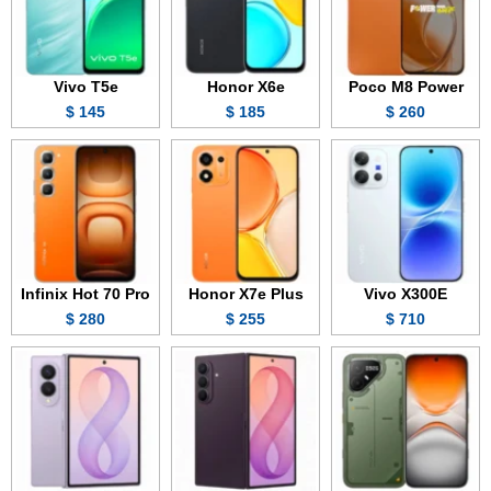
Vivo T5e
Honor X6e
Poco M8 Power
145 $
185 $
260 $
Infinix Hot 70 Pro
Honor X7e Plus
Vivo X300E
280 $
255 $
710 $