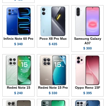
Infinix Note 60 Pro
Poco X8 Pro Max
Samsung Galaxy
A37
340 $
435 $
300 $
Redmi Note 15
Redmi Note 15 Pro
Oppo Reno 15F
240 $
330 $
395 $