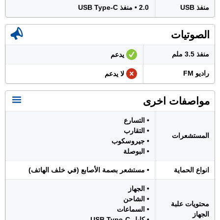
منفذ USB
2.0 • منفذ USB Type-C
الصوتيات
منفذ 3.5 ملم
يدعم
راديو FM
لا يدعم
مواصفات اخرى
• التسارع
• التقارب
المستشعرات
• جيروسكوب
• البوصلة
انواع الحماية
• مستشعر بصمة الأصابع (في خلف الهاتف)
• الجهاز
• الشاحن
محتويات علبة
• السماعات
الجهاز
• كابل USB Type-C