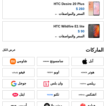
HTC Desire 20 Plus
260 $
السعر والمواصفات ←
HTC Wildfire E1 lite
90 $
السعر والمواصفات ←
الماركات
عرض الكل
آبل
سامسونج
شاومي
هونر
اوبو
فيفو
ريلمي
وان بلس
جوجل
انفنكس
تكنو
ايتل
هواوي
موتورولا
أسوس