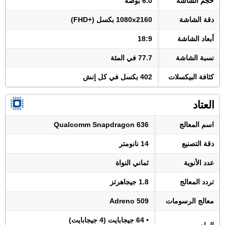
حجم الشاشة
6.0 بوصة
دقة الشاشة
1080x2160 بكسل (+FHD)
أبعاد الشاشة
18:9
نسبة الشاشة
77.7 في المئة
كثافة البيكسلات
402 بكسل في كل إنش
العتاد
اسم المعالج
Qualcomm Snapdragon 636
دقة التصنيع
14 نانومتر
عدد الأنوية
ثماني النواة
تردد المعالج
1.8 جيجاهرتز
معالج الرسومات
Adreno 509
• 64 جيجابايت (4 جيجابايت)