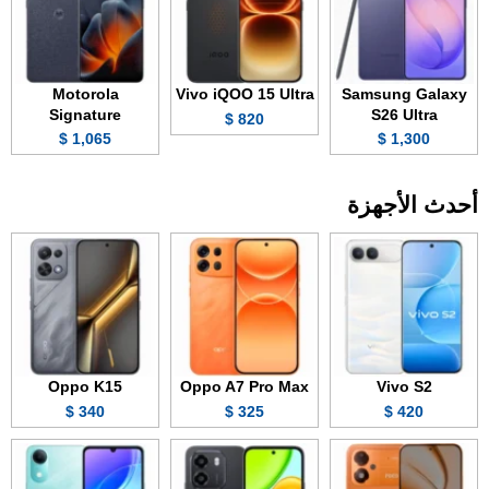
Motorola
Vivo iQOO 15 Ultra
Samsung Galaxy
Signature
S26 Ultra
820 $
1,065 $
1,300 $
أحدث الأجهزة
Oppo K15
Oppo A7 Pro Max
Vivo S2
340 $
325 $
420 $