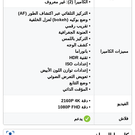
• الكاميرا (2): غير معروف
• التركيز التلقائي عبر اكتشاف الطور (AF)
• وضع بوكيه (bokeh) لعزل الخلفية
• تقريب رقمي
• العنونة الجغرافية
• التركيز باللمس
• كشف الوجه
مميزات الكاميرا
• بانوراما
• تقنية HDR
• إعدادات ISO
• إعدادات توازن اللون الأبيض
• تعويض التعرض الضوئي
• وضع التتابع
• المؤقت الذاتي
• دقة 2160P 4K
الفيديو
• دقة 1080P FHD
فلاش
يدعم