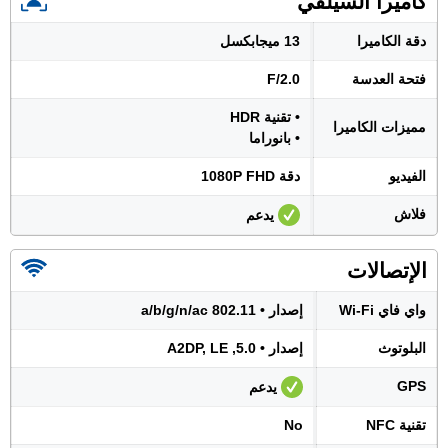
كاميرا السيلفي
دقة الكاميرا
13 ميجابكسل
فتحة العدسة
F/2.0
• تقنية HDR
مميزات الكاميرا
• بانوراما
الفيديو
دقة 1080P FHD
فلاش
يدعم
الإتصالات
واي فاي Wi-Fi
إصدار • 802.11 a/b/g/n/ac
البلوتوث
إصدار • 5.0, A2DP, LE
GPS
يدعم
تقنية NFC
No