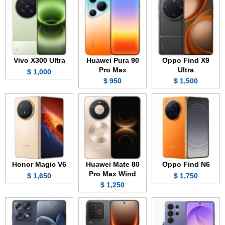
Vivo X300 Ultra
Huawei Pura 90
Oppo Find X9
Pro Max
Ultra
1,000 $
950 $
1,500 $
Honor Magic V6
Huawei Mate 80
Oppo Find N6
Pro Max Wind
1,650 $
1,750 $
1,250 $