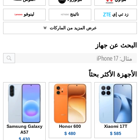
زد تي إي
ناثينج
لينوفو
عرض المزيد من الماركات
البحث عن جهاز
الأجهزة الأكثر بحثاً
Samsung Galaxy
Honor 600
Xiaomi 17T
A57
480 $
585 $
430 $