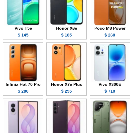
Vivo T5e
Honor X6e
Poco M8 Power
145 $
185 $
260 $
Infinix Hot 70 Pro
Honor X7e Plus
Vivo X300E
280 $
255 $
710 $