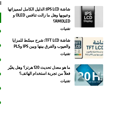
ا
شاشة IPS LCD: الدليل الكامل لمميزاتها
وعيوبها وهل ما زالت تنافس OLED و
AMOLED؟
تقنيات
شاشة TFT LCD: شرح مبسّط للمزايا
والعيوب والفرق بينها وبين IPS وPLS
تقنيات
ما هو معدل تحديث 120 هرتز؟ وهل يغيّر
فعلاً من تجربة استخدام الهاتف؟
تقنيات