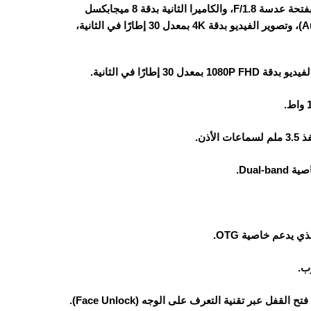
التابلت يأتي بكاميرا خلفية ثنائية: الكاميرا الرئيسية بدقة 50 ميجابكسل بفتحة عدسة F/1.8، والكاميرا الثانية بدقة 8 ميجابكسل
مخصصة للتصوير بزاوية واسعة. الكاميرا تدعم التركيز التلقائي (Auto Focus)، وتصوير الفيديو بدقة 4K بمعدل 30 إطارًا في الثانية،
ب.
عبر تقنية التعرف على الوجه (Face Unlock).