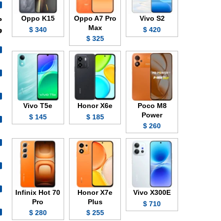
Oppo K15
Oppo A7 Pro
Vivo S2
Max
وبدق
340 $
420 $
325 $
Vivo T5e
Honor X6e
Poco M8
Power
145 $
185 $
260 $
Infinix Hot 70
Honor X7e
Vivo X300E
Pro
Plus
710 $
280 $
255 $