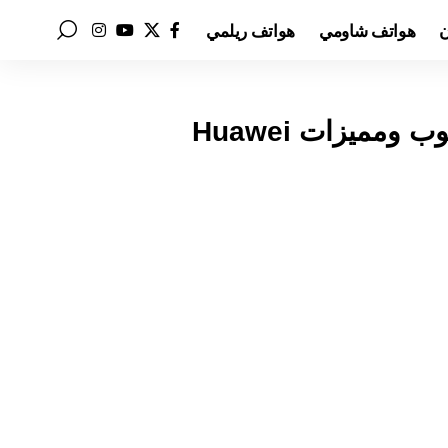
ن
هواتف شاومي
هواتف ريلمي
سعر ومواصفات هواوي ميت باد ايدج عيوب ومميزات Huawei