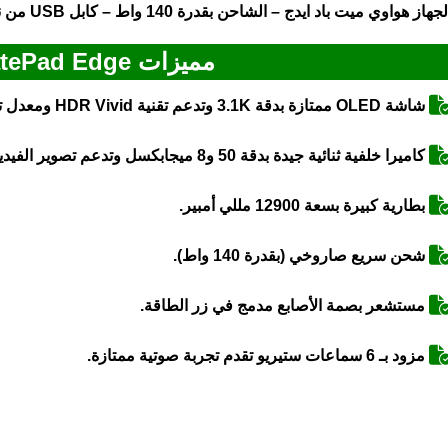
لجهاز
هواوي ميت باد ايدج
– الشاحن بقدرة 140 واط – كابل USB من نوع Type-C – كتيب التعليمات والضمان.
مميزات Huawei MatePad Edge
شاشة OLED ممتازة بدقة 3.1K وتدعم تقنية HDR Vivid ومعدل تحديث 120 هرتز.
كاميرا خلفية ثنائية جيدة بدقة 50 و8 ميجابكسل وتدعم تصوير الفيديو بدقة 4K.
بطارية كبيرة بسعة 12900 مللي أمبير.
شحن سريع صاروخي (بقدرة 140 واط).
مستشعر بصمة الأصابع مدمج في زر الطاقة.
مزود بـ 6 سماعات ستيريو تقدم تجربة صوتية ممتازة.