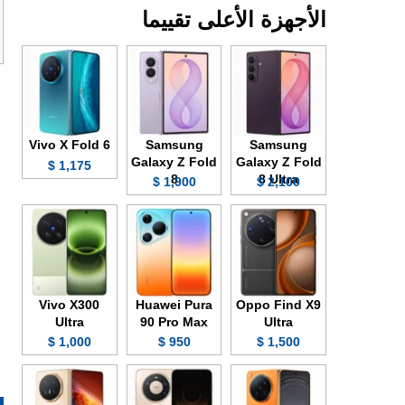
الأجهزة الأعلى تقييما
Vivo X Fold 6
Samsung
Samsung
Galaxy Z Fold
Galaxy Z Fold
1,175 $
8
8 Ultra
1,900 $
2,100 $
Vivo X300
Huawei Pura
Oppo Find X9
Ultra
90 Pro Max
Ultra
1,000 $
950 $
1,500 $