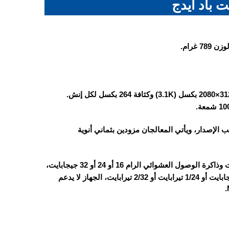
 باد ايدج
بحجم 14.2 بوصة، تعرض مليار لون بدقة 3120×2080 بكسل (3.1K) وكثافة 264 بكسل لكل إنش.
لج Kirin X90 أو Kirin X90A بحسب الإصدار، ويأتي المعالجان مزودين بثماني أنوية
التابلت يأتي بذاكرة تخزين داخلية 256 أو 512 جيجابايت أو 1 أو 2 تيرابايت وذاكرة الوصول العشوائي الرام 16 أو 24 أو 32 جيجابايت،
خيارات التخزين مقسمة على النحو التالي: 256/16 جيجابايت أو 512/16 جيجابايت أو 1/24 تيرابايت أو 2/32 تيرابايت، الجهاز لا يدعم