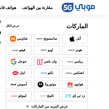
مقارنة بين الهواتف
هواتف قاب
ا
الماركات
عرض الكل
آبل
سامسونج
شاومي
e
هونر
اوبو
فيفو
ريلمي
وان بلس
جوجل
انفنكس
تكنو
ايتل
هواوي
موتورولا
أسوس
زد تي إي
ناثينج
لينوفو
عرض المزيد من الماركات