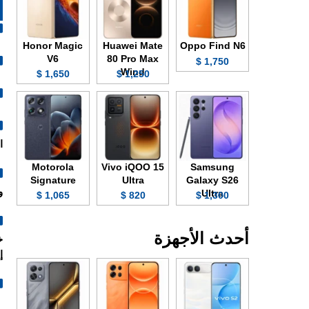
Honor Magic
Huawei Mate
Oppo Find N6
V6
80 Pro Max
1,750 $
Wind
1,650 $
1,250 $
الش
Motorola
Vivo iQOO 15
Samsung
Signature
Ultra
Galaxy S26
و
Ultra
1,065 $
820 $
1,300 $
أحدث الأجهزة
إ