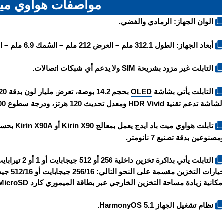
مواصفات هواوي ميت
الوان الجهاز: الرمادي والفضي.
أبعاد الجهاز: الطول 312.1 ملم – العرض 212 ملم – السُمك 6.9 ملم – الوزن 789 غرام.
التابلت غير مزود بشريحة SIM ولا يدعم أي شبكات اتصالات.
التابلت يأتي بشاشة
OLED
اشة تدعم تقنية HDR Vivid ومعدل تحديث 120 هرتز، ودرجة سطوع 1000 شمعة.
تابلت
هواوي ميت باد ايدج
يعمل بمعا
مصنوعين بدقة تصنيع 7 نانومتر.
مكانية زيادة مساحة التخزين الخارجي عبر بطاقة الميموري كارد MicroSD.
نظام تشغيل الجهاز HarmonyOS 5.1.