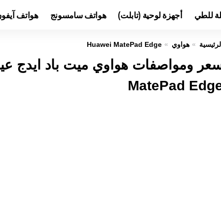
لة للطي
أجهزة لوحية (تابلت)
هواتف سامسونج
هواتف آيفو
لرئيسية
هواوي
Huawei MatePad Edge
MatePad Edg