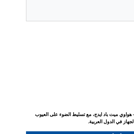
ف على المواصفات الكاملة لتابلت Huawei MatePad Edge – هواوي ميت باد ايدج، مع تسليط الضوء على العيوب
جهاز في الدول العربية.