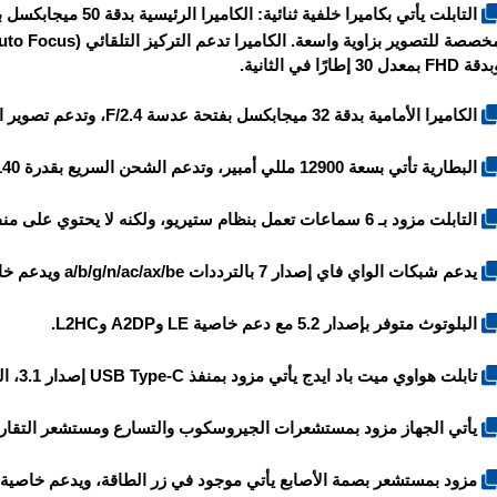
ة FHD بمعدل 30 إطارًا في الثانية.
الكاميرا الأمامية بدقة 32 ميجابكسل بفتحة عدسة F/2.4، وتدعم تصوير الفيديو بدقة 1080P FHD بمعدل 30 إطارًا في الثانية.
البطارية تأتي بسعة 12900 مللي أمبير، وتدعم الشحن السريع بقدرة 140 واط.
التابلت مزود بـ 6 سماعات تعمل بنظام ستيريو، ولكنه لا يحتوي على منفذ 3.5 ملم لسماعات الأذن.
يدعم شبكات الواي فاي إصدار 7 بالترددات a/b/g/n/ac/ax/be ويدعم خاصية Dual-band.
البلوتوث متوفر بإصدار 5.2 مع دعم خاصية LE وA2DP وL2HC.
تابلت
هواوي ميت باد ايدج
يأتي مزود بمنفذ USB Type-C إصدار 3.1، الذي يدعم خاصية OTG.
يأتي الجهاز مزود بمستشعرات الجيروسكوب والتسارع ومستشعر التقار
مزود بمستشعر بصمة الأصابع يأتي موجود في زر الطاقة، ويدعم خاصية فتح القفل 