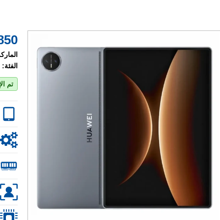
850 $
الماركة
الفئة:
تم ال