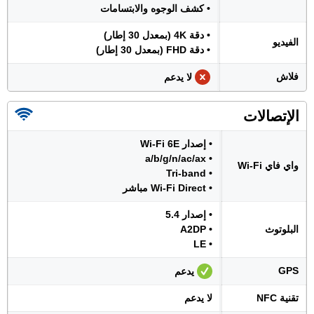
• كشف الوجوه والابتسامات
• دقة 4K (بمعدل 30 إطار)
الفيديو
• دقة FHD (بمعدل 30 إطار)
فلاش
لا يدعم
الإتصالات
• إصدار Wi-Fi 6E
• a/b/g/n/ac/ax
واي فاي Wi-Fi
• Tri-band
• Wi-Fi Direct مباشر
• إصدار 5.4
البلوتوث
• A2DP
• LE
GPS
يدعم
تقنية NFC
لا يدعم