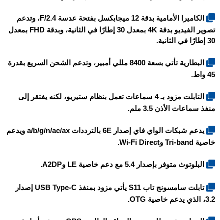
الكاميرا الأمامية بدقة 12 ميجابكسل بفتحة عدسة F/2.4، وتدعم
تصوير الفيديو بدقة 4K بمعدل 30 إطارًا في الثانية، وبدقة FHD بمعدل
30 إطارًا في الثانية.
البطارية تأتي بسعة 8400 مللي أمبير، وتدعم الشحن السريع بقدرة
45 واط.
التابلت مزود بـ 4 سماعات تعمل بنظام ستيريو، لكنه يفتقر إلى
منفذ سماعات الأذن 3.5 ملم.
يدعم شبكات الواي فاي إصدار 6E بالترددات a/b/g/n/ac/ax ويدعم
خاصية Tri-band وWi-Fi Direct.
البلوتوث متوفر بإصدار 5.4 مع دعم خاصية LE وA2DP.
تابلت
سامسونج تاب S11
يأتي مزود بمنفذ USB Type-C إصدار
3.2، الذي يدعم خاصية OTG.