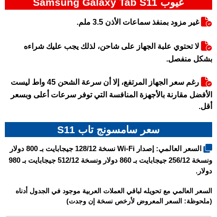
عيوب Samsung Galaxy Tab S11
غير مزود بمنفذ سماعات الأذن 3.5 ملم.
لا تحتوي علبة الجهاز على شاحن، لذلك يجب عليك شراءه
بشكل منفصل.
رغم سعر الجهاز المرتفع، إلا أن سرعة الشحن 45 واط ليست
الأفضل مقارنة بالأجهزة المنافسة التي توفر سرعات أعلى وبسعر
أقل.
سعر سامسونج تاب S11
السعر العالمي: إصدار Wi-Fi نسخة 128/12 جيجابايت بـ 800 دولار
ونسخة 256/12 جيجابايت بـ 860 دولار ونسخة 512/12 جيجابايت بـ 980
دولار
.
السعر العالمي مع تحويله لباقي العملات العربية موجود في الجدول أدناه
(ملحوظة: السعر المعروض لأرخص نسخة إن وجدت)