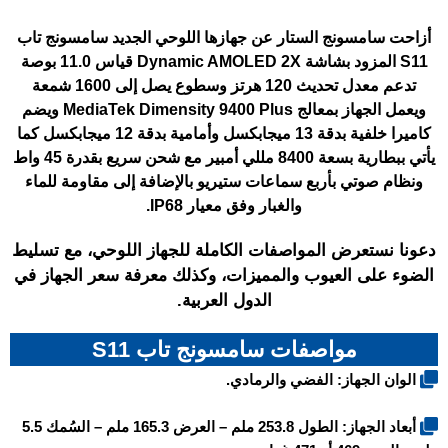
أزاحت سامسونج الستار عن جهازها اللوحي الجديد
سامسونج تاب
S11
المزود بشاشة Dynamic AMOLED 2X قياس 11.0 بوصة
تدعم معدل تحديث 120 هرتز وسطوع يصل إلى 1600 شمعة
ويعمل الجهاز بمعالج MediaTek Dimensity 9400 Plus ويضم
كاميرا خلفية بدقة 13 ميجابكسل وأمامية بدقة 12 ميجابكسل كما
يأتي ببطارية بسعة 8400 مللي أمبير مع شحن سريع بقدرة 45 واط
ونظام صوتي بأربع سماعات ستيريو بالإضافة إلى مقاومة للماء
والغبار وفق معيار IP68.
دعونا نستعرض المواصفات الكاملة للجهاز اللوحي، مع تسليط
الضوء على العيوب والمميزات، وكذلك معرفة سعر الجهاز في
الدول العربية.
مواصفات سامسونج تاب S11
الوان الجهاز: الفضي والرمادي.
أبعاد الجهاز: الطول 253.8 ملم – العرض 165.3 ملم – السُمك 5.5