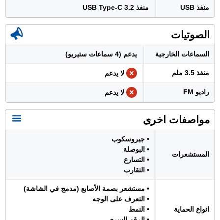
منفذ USB
منفذ USB Type-C 3.2
الصوتيات
السماعات الخارجية
يدعم (4 سماعات ستيريو)
منفذ 3.5 ملم
لا يدعم
راديو FM
لا يدعم
مواصفات اخرى
• جيروسكوب
• البوصلة
المستشعرات
• التسارع
• التقارب
• مستشعر بصمة الأصابع (مدمج في الشاشة)
• التعرف على الوجه
انواع الحماية
• النمط
• الرقم السري