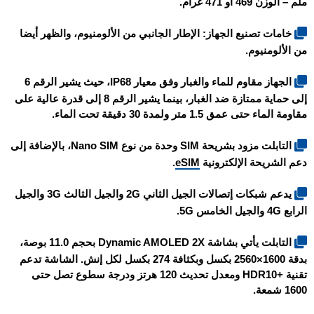
ملم – الوزن 469 أو 471 غرام.
خامات تصنيع الجهاز: الإطار الجانبي من الألومنيوم، والظهر أيضا
من الألومنيوم.
الجهاز مقاوم للماء والغبار وفق معيار IP68، حيث يشير الرقم 6
إلى حماية ممتازة ضد الغبار، بينما يشير الرقم 8 إلى قدرة عالية على
مقاومة الماء حتى عمق 1.5 متر ولمدة 30 دقيقة تحت الماء.
التابلت مزود بشريحة SIM وحدة من نوع Nano SIM، بالإضافة إلى
دعم الشريحة الإلكترونية
eSIM
.
يدعم شبكات إتصالات الجيل الثاني 2G والجيل الثالث 3G والجيل
الرابع 4G والجيل الخامس 5G.
التابلت يأتي بشاشة Dynamic AMOLED 2X بحجم 11.0 بوصة،
بدقة 1600×2560 بكسل وبكثافة 274 بكسل لكل إنش. الشاشة تدعم
تقنية +HDR10 ومعدل تحديث 120 هرتز ودرجة سطوع تصل حتى
1600 شمعة.