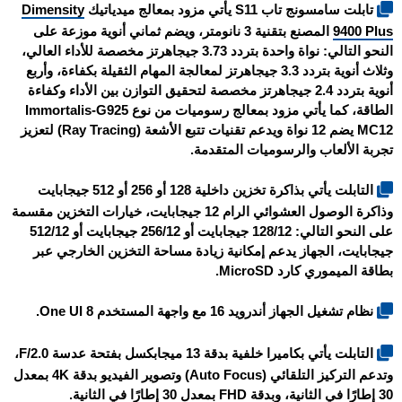
تابلت
سامسونج تاب S11
يأتي مزود بمعالج ميدياتيك
Dimensity
9400 Plus
المصنع بتقنية 3 نانومتر، ويضم ثماني أنوية موزعة على
النحو التالي: نواة واحدة بتردد 3.73 جيجاهرتز مخصصة للأداء العالي،
وثلاث أنوية بتردد 3.3 جيجاهرتز لمعالجة المهام الثقيلة بكفاءة، وأربع
أنوية بتردد 2.4 جيجاهرتز مخصصة لتحقيق التوازن بين الأداء وكفاءة
الطاقة، كما يأتي مزود بمعالج رسوميات من نوع Immortalis-G925
MC12 يضم 12 نواة ويدعم تقنيات تتبع الأشعة (Ray Tracing) لتعزيز
تجربة الألعاب والرسوميات المتقدمة.
التابلت يأتي بذاكرة تخزين داخلية 128 أو 256 أو 512 جيجابايت
وذاكرة الوصول العشوائي الرام 12 جيجابايت، خيارات التخزين مقسمة
على النحو التالي: 128/12 جيجابايت أو 256/12 جيجابايت أو 512/12
جيجابايت، الجهاز يدعم إمكانية زيادة مساحة التخزين الخارجي عبر
بطاقة الميموري كارد MicroSD.
نظام تشغيل الجهاز أندرويد 16 مع واجهة المستخدم One UI 8.
التابلت يأتي بكاميرا خلفية بدقة 13 ميجابكسل بفتحة عدسة F/2.0،
وتدعم التركيز التلقائي (Auto Focus) وتصوير الفيديو بدقة 4K بمعدل
30 إطارًا في الثانية، وبدقة FHD بمعدل 30 إطارًا في الثانية.