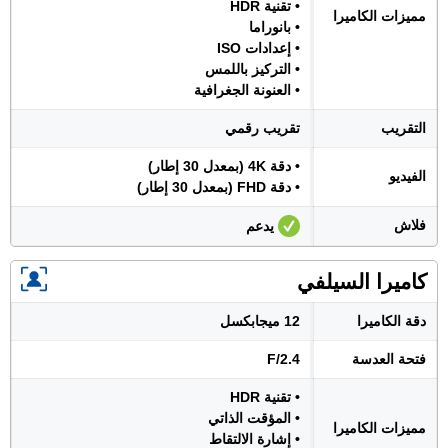
• تقنية HDR
مميزات الكاميرا
• بانوراما
• إعدادات ISO
• التركيز باللمس
• العنونة الجغرافية
التقريب
تقريب رقمي
• دقة 4K (بمعدل 30 إطار)
الفيديو
• دقة FHD (بمعدل 30 إطار)
فلاش
يدعم
كاميرا السيلفي
دقة الكاميرا
12 ميجابكسل
فتحة العدسة
F/2.4
• تقنية HDR
• المؤقت الذاتي
مميزات الكاميرا
• إشارة الالتقاط