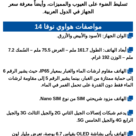
تسليط الضوء على العيوب والمميزات، وأيضاً معرفة سعر
الجهاز في الدول العربية.
مواصفات هواوي نوفا 14
الوان الجهاز: الأسود والأبيض والأزرق.
أبعاد الهاتف: الطول 161.7 ملم – العرض 75.5 ملم – السُمك 7.2
ملم – الوزن 192 غرام.
الهاتف مقاوم لرشات الماء والغبار بمعيار IP65، حيث يشير الرقم 6
إلى حماية ممتازة من الغبار، بينما يشير الرقم 5 إلى مقاومة لرشات
الماء فقط دون القدرة على تحمل الغمر في الماء.
الهاتف مزود شريحتي SIM من نوع Nano SIM.
يدعم شبكات إتصالات الجيل الثاني 2G والجيل الثالث 3G والجيل
الرابع 4G والجيل الخامس 5G.
الهاتف يأتي بشاشة
OLED
بقياس 6.7 بوصة، تعرض مليار لون