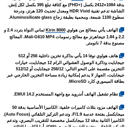
بدقة 1084×2412 بكسل (+FHD) مع كثافة تبلغ 395 بكسل لكل إنش.
الشاشة تدعم تقنية HDR Vivid ومعدل تحديث 120 هرتز، ودرجة
سطوع 1100 شمعة، ومحمية بطبقة زجاج Aluminosilicate glass.
الهاتف يأتي بمعالج من هواوي
Kirin 8000
ثماني النواة بتردد 2.4 و
2.2 و 1.84 جيجاهرتز مع معالج رسومات Mali-G610 MP4، المعالج
مصنوع بدقة 7 نانومتر.
هاتف هواوي نوفا 14 يأتي بذاكرة تخزين داخلية 256 أو 512
جيجابايت وذاكرة الوصول العشوائي الرام 12 جيجابايت، خيارات
التخزين مقسمة على النحو التالي: 256/12 جيجابايت أو 512/12
جيجابايت، الجهاز لا يدعم إمكانية زيادة مساحة التخزين الخارجي عبر
بطاقة الميموري كارد MicroSD.
نظام تشغيل الهاتف أندرويد مع واجهة المستخدم EMUI 14.2.
الهاتف مزود بثلاث كاميرات خلفية: الكاميرا الأساسية بدقة 50
ميجابكسل بفتحة عدسة F/1.9، وتدعم التركيز التلقائي (Auto Focus).
الكاميرا الثانية بدقة 12 ميجابكسل مخصصة للتقريب البصري، وتدعم
التركيز التلقائي وتقنية التثبيت البصري (OIS). أما الكاميرا الثالثة،