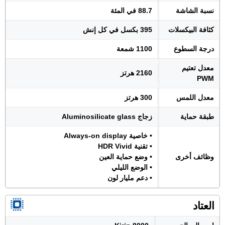
نسبة الشاشة
88.7 في المئة
كثافة البيكسلات
395 بكسل في كل إنش
درجة السطوع
1100 شمعة
معدل تعتيم
2160 هرتز
PWM
معدل اللمس
300 هرتز
طبقة حماية
زجاج Aluminosilicate glass
• خاصية Always-on display
• تقنية HDR Vivid
وظائف أخرى
• وضع حماية العين
• الوضع الليلي
• دعم مليار لون
العتاد