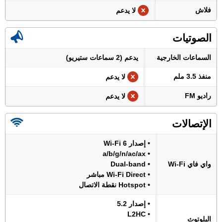
فلاش
لا يدعم
الصوتيات
السماعات الخارجية
يدعم (2 سماعات ستيريو)
منفذ 3.5 ملم
لا يدعم
راديو FM
لا يدعم
الإتصالات
• إصدار Wi-Fi 6
• a/b/g/n/ac/ax
واي فاي Wi-Fi
• Dual-band
• Wi-Fi Direct مباشر
• Hotspot نقطة الاتصال
• إصدار 5.2
• L2HC
البلوتوث