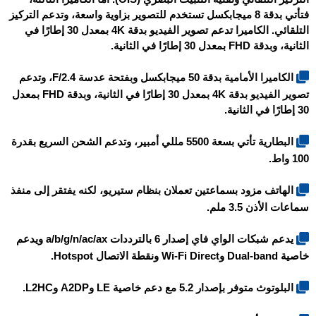
فتأتي بدقة 8 ميجابكسل تستخدم للتصوير بزاوية واسعة، وتدعم التركيز
التلقائي. الكاميرا تدعم تصوير الفيديو بدقة 4K بمعدل 30 إطارًا في
الثانية، وبدقة FHD بمعدل 30 إطارًا في الثانية.
الكاميرا الأمامية بدقة 50 ميجابكسل وبفتحة عدسة F/2.4، وتدعم
تصوير الفيديو بدقة 4K بمعدل 30 إطارًا في الثانية، وبدقة FHD بمعدل
30 إطارًا في الثانية.
البطارية تأتي بسعة 5500 مللي أمبير، وتدعم الشحن السريع بقدرة
100 واط.
الهاتف مزود بسماعتين تعملان بنظام ستيريو، لكنه يفتقر إلى منفذ
سماعات الأذن 3.5 ملم.
يدعم شبكات الواي فاي إصدار 6 بالترددات a/b/g/n/ac/ax ويدعم
خاصية Dual-band وWi-Fi Direct ونقطة الاتصال Hotspot.
البلوتوث متوفر بإصدار 5.2 مع دعم خاصية LE وA2DP وL2HC.