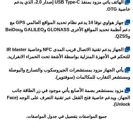
الهاتف يأتي مزود بمنفذ USB Type-C إصدار 2.0، الذي يدعم
خاصية OTG.
جهاز هواوي نوفا 14 يدعم نظام تحديد المواقع العالمي GPS مع
دعم أنظمة تحديد المواقع الأخرى GLONASS وGALILEO وBeiDou
وQZSS.
الجهاز يدعم تقنية الاتصال قريب المدى NFC وخاصية IR blaster
للتحكم في الأجهزة المنزلية بواسطة الأشعة تحت الحمراء الانفراريد.
يأتي الجهاز مزود بمستشعرات الجيروسكوب والتسارع والبوصلة
ومستشعر التقارب للمكالمات (سوفتوير).
مزود بمستشعر بصمة الأصابع يأتي موجود في زر الطاقة جانب
الجهاز، ويدعم خاصية فتح القفل عبر تقنية التعرف على الوجه (Face
Unlock).
جميع المواصفات بتفصيل في جدول المواصفات.