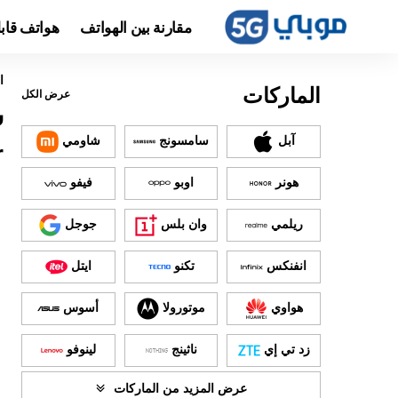
مقارنة بين الهواتف
هواتف قاب
ا
الماركات
عرض الكل
آبل
سامسونج
شاومي
r
هونر
اوبو
فيفو
ريلمي
وان بلس
جوجل
انفنكس
تكنو
ايتل
هواوي
موتورولا
أسوس
زد تي إي
ناثينج
لينوفو
عرض المزيد من الماركات