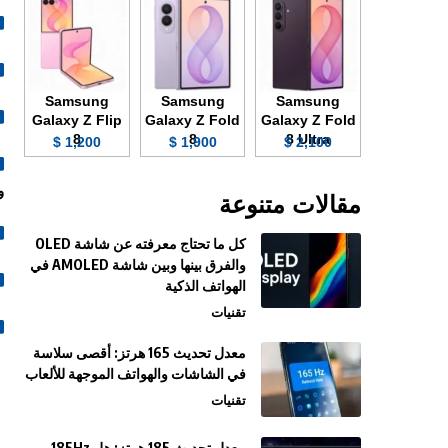
Samsung
Samsung
Samsung
Galaxy Z Flip
Galaxy Z Fold
Galaxy Z Fold
8
8
8 Ultra
1,200 $
1,900 $
2,100 $
وGALILEO وiDou
مقالات متنوعة
كل ما تحتاج معرفته عن شاشة OLED
والفرق بينها وبين شاشة AMOLED في
الهواتف الذكية
تقنيات
معدل تحديث 165 هرتز: أقصى سلاسة
في الشاشات والهواتف الموجهة للألعاب
تقنيات
معدل تحديث 185 هرتز: هل 185Hz