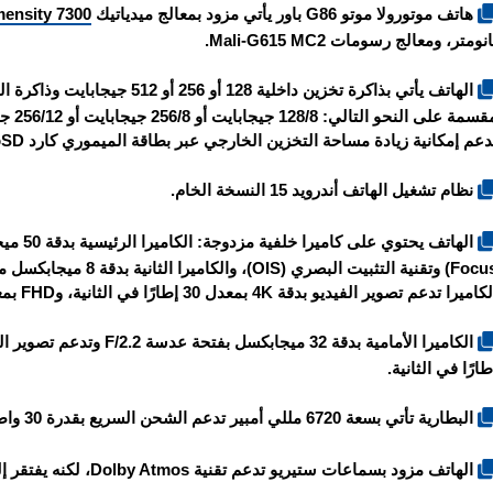
هاتف
موتورولا موتو G86 باور
يأتي مزود بمعالج ميدياتيك
ensity 7300
انومتر، ومعالج رسومات Mali-G615 MC2.
دعم إمكانية زيادة مساحة التخزين الخارجي عبر بطاقة الميموري كارد MicroSD.
نظام تشغيل الهاتف أندرويد 15 النسخة الخام.
Focus) وتقنية التثبيت ال
كاميرا تدعم تصوير الفيديو بدقة 4K بمعدل 30 إطارًا في الثانية، وFHD بمعدل 30/60 إطارًا في الثانية.
طارًا في الثانية.
البطارية تأتي بسعة 6720 مللي أمبير تدعم الشحن السريع بقدرة 30 واط.
الهاتف مزود بسماعات ستيريو تدعم تقنية Dolby Atmos، لكنه يفتقر إلى منفذ سماعات الأذن 3.5 ملم.