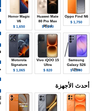
Honor Magic
Huawei Mate
Oppo Find N6
V6
80 Pro Max
1,750 $
Wind
1,650 $
1,250 $
قد
Motorola
Vivo iQOO 15
Samsung
Signature
Ultra
Galaxy S26
مع
Ultra
1,065 $
820 $
1,300 $
أحدث الأجهزة
.