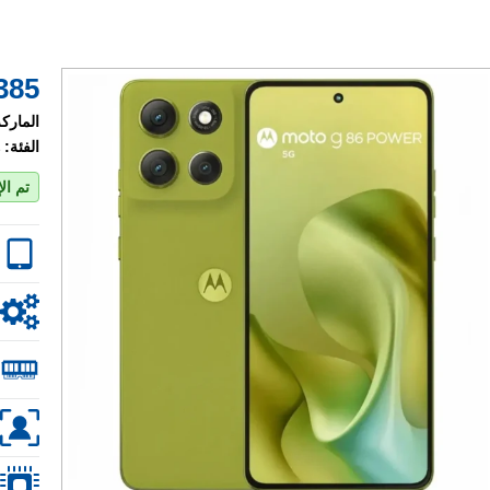
385 $
الماركة
الفئة:
تم ال