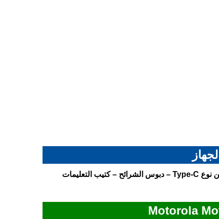
لجهاز
– الشاحن بقدرة 30 واط – كابل USB من نوع Type-C – دبوس الشرائح – كتيب التعليمات