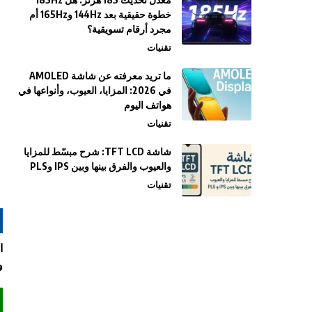
خطوة حقيقية بعد 144Hz و165Hz أم
مجرد أرقام تسويقية؟
تقنيات
ما تريد معرفته عن شاشة AMOLED
في 2026: المزايا، العيوب، وأنواعها في
هواتف اليوم
تقنيات
شاشة TFT LCD: شرح مبسّط للمزايا
والعيوب والفرق بينها وبين IPS وPLS
تقنيات
ا
و