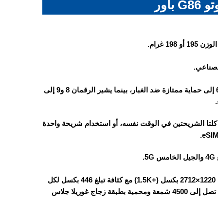
باور
لصناعي.
الجهاز مقاوم للماء والغبار وفق معياري IP68 وIP69، حيث يشير الرقم 6 إلى حماية ممتازة ضد الغبار، بينما يشير الرقمان 8 و9 إلى
ع Nano SIM، حيث يمكن استخدام كلتا الشريحتين في الوقت نفسه، أو استخدام شريحة واحدة
بقياس 6.67 بوصة، تعرض مليار لون بدقة 1220×2712 بكسل (+1.5K) مع كثافة تبلغ 446 بكسل لكل
إنش. الشاشة تدعم تقنية +HDR10 ومعدل تحديث 120 هرتز ودرجة سطوع تصل إلى 4500 شمعة ومحمية بطبقة زجاج غوريلا جلاس