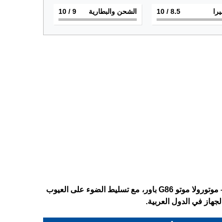
يرا
8.5
/ 10
الشحن والبطارية
9
/ 10
تعرف على المواصفات الكاملة لهاتف Motorola Moto G86 Power – موتورولا موتو G86 باور، مع تسليط الضوء على العيوب
جهاز في الدول العربية.