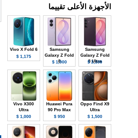
الأجهزة الأعلى تقييما
Vivo X Fold 6
Samsung
Samsung
Galaxy Z Fold
Galaxy Z Fold
1,175 $
8
8 Ultra
1,900 $
2,100 $
Vivo X300
Huawei Pura
Oppo Find X9
Ultra
90 Pro Max
Ultra
1,000 $
950 $
1,500 $