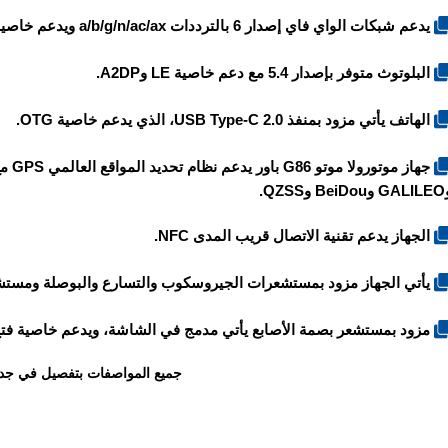
يدعم شبكات الواي فاي إصدار 6 بالترددات a/b/g/n/ac/ax ويدعم خاصية Dual-band ونقطة الاتصال Hotspot.
البلوتوث متوفر بإصدار 5.4 مع دعم خاصية LE وA2DP.
الهاتف يأتي مزود بمنفذ USB Type-C 2.0، الذي يدعم خاصية OTG.
جهاز
موتورولا موتو G86 باور
Be وQZSS.
الجهاز يدعم تقنية الاتصال قريب المدى NFC.
يأتي الجهاز مزود بمستشعرات الجيروسكوب والتسارع والبوصلة ومستشع
مزود بمستشعر بصمة الأصابع يأتي مدمج في الشاشة، ويدعم خاصية فتح القفل عبر
جميع المواصفات بتفصيل في جد