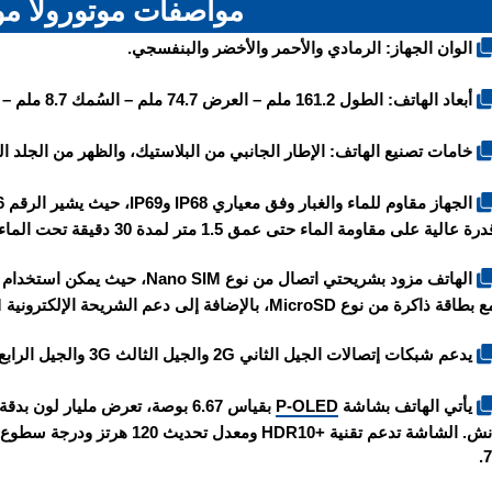
مواصفات موتورولا موتو G86 
الوان الجهاز: الرمادي والأحمر والأخضر والبنفسجي.
أبعاد الهاتف: الطول 161.2 ملم – العرض 74.7 ملم – السُمك 8.7 ملم – الوزن 195 أو 198 غرام.
خامات تصنيع الهاتف: الإطار الجانبي من البلاستيك، والظهر من الجلد ا
رة عالية على مقاومة الماء حتى عمق 1.5 متر لمدة 30 دقيقة تحت الماء.
الهاتف مزود بشريحتي اتصال من نو
 بطاقة ذاكرة من نوع MicroSD، بالإضافة إلى دعم الشريحة الإلكترونية eSIM.
يدعم شبكات إتصالات الجيل الثاني 2G والجيل الثالث 3G والجيل الرابع 4G والجيل الخامس 5G.
يأتي الهاتف بشاشة
P-OLED
7i