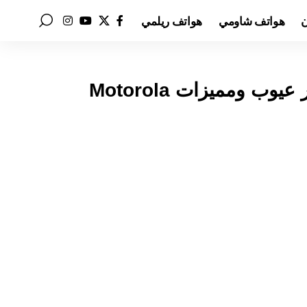
ن
هواتف شاومي
هواتف ريلمي
سعر ومواصفات موتورولا موتو G86 باور عيوب ومميزات Motorola