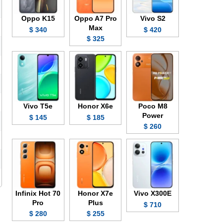
Oppo K15
Oppo A7 Pro
Vivo S2
Max
340 $
420 $
325 $
Vivo T5e
Honor X6e
Poco M8
Power
145 $
185 $
260 $
Infinix Hot 70
Honor X7e
Vivo X300E
Pro
Plus
710 $
280 $
255 $