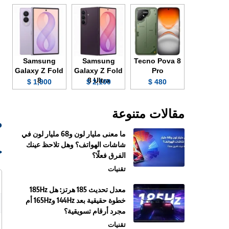
Samsung
Samsung
Tecno Pova 8
Galaxy Z Fold
Galaxy Z Fold
Pro
8
8 Ultra
1,900 $
2,100 $
480 $
مقالات متنوعة
صو
ما معنى مليار لون و68 مليار لون في
شاشات الهواتف؟ وهل تلاحظ عينك
ج
الفرق فعلًا؟
تقنيات
معدل تحديث 185 هرتز: هل 185Hz
خطوة حقيقية بعد 144Hz و165Hz أم
مجرد أرقام تسويقية؟
تقنيات