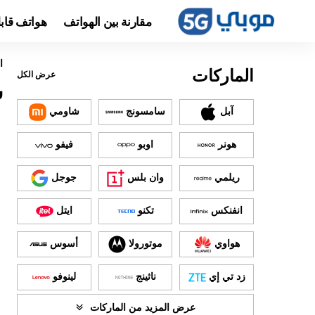
مقارنة بين الهواتف
هواتف قاب
ا
الماركات
عرض الكل
س
آبل
سامسونج
شاومي
هونر
اوبو
فيفو
ريلمي
وان بلس
جوجل
انفنكس
تكنو
ايتل
هواوي
موتورولا
أسوس
زد تي إي
ناثينج
لينوفو
عرض المزيد من الماركات