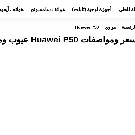
لة للطي
أجهزة لوحية (تابلت)
هواتف سامسونج
هواتف آيفو
لرئيسية
هواوي
Huawei P50
عر ومواصفات Huawei P50 عيوب ومميزات