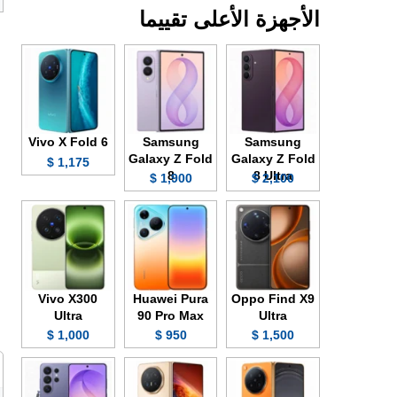
الأجهزة الأعلى تقييما
Vivo X Fold 6
Samsung
Samsung
Galaxy Z Fold
Galaxy Z Fold
1,175 $
8
8 Ultra
1,900 $
2,100 $
Vivo X300
Huawei Pura
Oppo Find X9
Ultra
90 Pro Max
Ultra
1,000 $
950 $
1,500 $