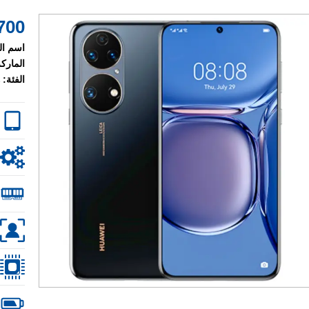
700 $
اسم ال
الماركة
الفئة: