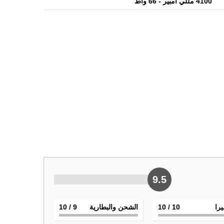
4100 مللي أمبير - 66 واط
9.5
يرا
10
/ 10
الشحن والبطارية
9
/ 10