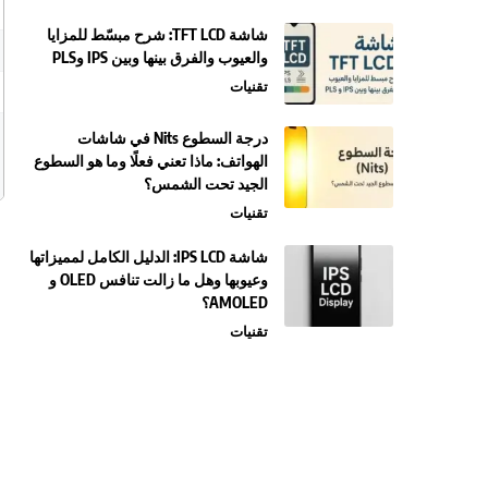
شاشة TFT LCD: شرح مبسّط للمزايا
والعيوب والفرق بينها وبين IPS وPLS
تقنيات
درجة السطوع Nits في شاشات
الهواتف: ماذا تعني فعلًا وما هو السطوع
الجيد تحت الشمس؟
تقنيات
شاشة IPS LCD: الدليل الكامل لمميزاتها
وعيوبها وهل ما زالت تنافس OLED و
AMOLED؟
تقنيات