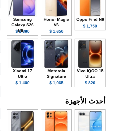
Samsung
Honor Magic
Oppo Find N6
Galaxy S26
V6
1,750 $
Ultra
1,300 $
1,650 $
Xiaomi 17
Motorola
Vivo iQOO 15
Ultra
Signature
Ultra
1,400 $
1,065 $
820 $
أحدث الأجهزة