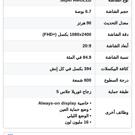
نوع الشاشة
Super AMOLED
حجم الشاشة
6.7 بوصة
معدل التحديث
90 هرتز
دقة الشاشة
1080x2400 بكسل (+FHD)
أبعاد الشاشة
20:9
نسبة الشاشة
84.9 في المئة
كثافة البيكسلات
394 بكسل في كل إنش
درجة السطوع
800 شمعة
طبقة حماية
زجاج غوريلا جلاس 5
• خاصية Always-on display
• وضع حماية العين
وظائف أخرى
• الوضع الليلي
• 16 مليون لون