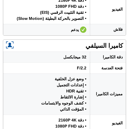
• دقة 2160P 4K
• دقة 1080P FHD
الفيديو
• تقنية التثبيت الرقمي (EIS)
• التصوير بالحركة البطيئة (Slow Motion)
فلاش
يدعم
كاميرا السيلفي
دقة الكاميرا
32 ميجابكسل
فتحة العدسة
F/2.2
• وضع عزل الخلفية
• إعدادات التجميل
• تقنية HDR
مميزات الكاميرا
• إشارة الالتقاط
• كشف الوجوه والابتسامات
• المؤقت الذاتي
• دقة 2160P 4K
الفيديو
• دقة 1080P FHD