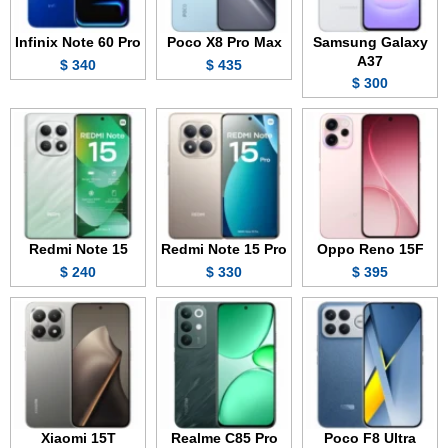
Infinix Note 60 Pro
Poco X8 Pro Max
Samsung Galaxy
A37
340 $
435 $
300 $
Redmi Note 15
Redmi Note 15 Pro
Oppo Reno 15F
240 $
330 $
395 $
Xiaomi 15T
Realme C85 Pro
Poco F8 Ultra