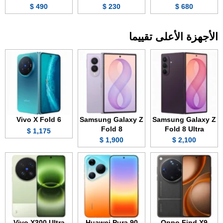
490 $
230 $
680 $
الأجهزة الأعلى تقييما
Vivo X Fold 6
Samsung Galaxy Z
Samsung Galaxy Z
Fold 8
Fold 8 Ultra
1,175 $
1,900 $
2,100 $
Vivo X300 Ultra
Huawei Pura 90
Oppo Find X9