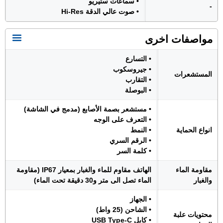
• سماعات ستيريو
-
• صوت عالي الدقة Hi-Res
مواصفات اخرى
• التسارع
• جيروسكوب
المستشعرات
• التقارب
• البوصلة
• مستشعر بصمة الأصابع (مدمج في الشاشة)
• التعرف على الوجه
انواع الحماية
• النمط
• الرقم السري
• كلمة السر
مقاومة الماء
الهاتف مقاوم للماء والغبار بمعيار IP67 (مقاومة
والغبار
الماء تصل الى متر و30 دقيقة تحت الماء)
• الجهاز
• الشاحن (25 واط)
محتويات علبة
• كابل USB Type-C