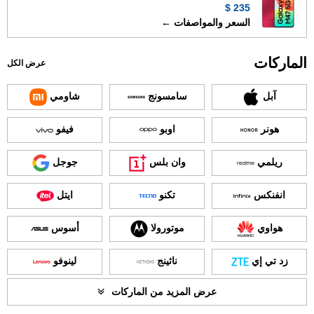
235 $
السعر والمواصفات ←
الماركات
عرض الكل
آبل
سامسونج
شاومي
هونر
اوبو
فيفو
ريلمي
وان بلس
جوجل
انفنكس
تكنو
ايتل
هواوي
موتورولا
أسوس
زد تي إي
ناثينج
لينوفو
عرض المزيد من الماركات