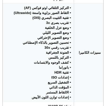
• التركيز التلقائي اوتو فوكس (AF)
• التقاط الصور بزاوية واسعة (Ultrawide)
• تقنية التثبيت البصري (OIS)
• تقريب بصري 3x
• وضع عزل الخلفية
• وضع التصوير الليلي
• وضع التصوير الإحترافي
• تحسين التصوير بالذكاء الإصطناعي
• تقريب رقمي 30x
مميزات الكاميرا
• العنونة الجغرافية
• التركيز باللمس
• كشف الوجوه والابتسامات
• بانوراما
• تقنية HDR
• إعدادات ISO
• التشغيل السريع
• المؤقت الذاتي
• الالتقاط المستمر
• إعدادات توازن اللون الأبيض