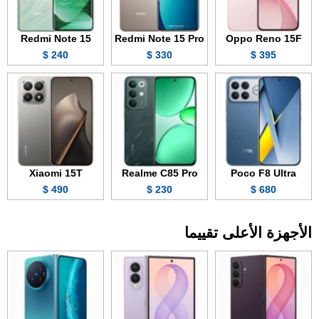
Redmi Note 15
Redmi Note 15 Pro
Oppo Reno 15F
240 $
330 $
395 $
Xiaomi 15T
Realme C85 Pro
Poco F8 Ultra
490 $
230 $
680 $
الأجهزة الأعلى تقييما