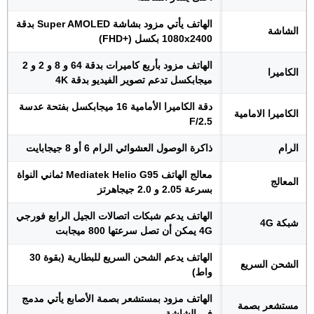
الهاتف يأتي مزود بشاشة Super AMOLED بدقة
الشاشة
1080x2400 بكسل (+FHD)
الهاتف مزود بأربع كاميرات بدقة 64 و 8 و 2 و 2
الكاميرا
ميجابكسل تدعم تصوير الفيديو بدقة 4K
دقة الكاميرا الأمامية 16 ميجابكسل بفتحة عدسة
الكاميرا الامامية
F/2.5
الرام
ذاكرة الوصول العشوائي الرام 6 أو 8 جيجابايت
معالج الهاتف Mediatek Helio G95 ثماني النواة
المعالج
بسرعة 2.05 و 2.0 جيجاهرتز
الهاتف يدعم شبكات اتصالات الجيل الرابع فورجي
شبكة 4G
4G يمكن أن تصل سرعتها 800 ميجابت
الهاتف يدعم الشحن السريع للبطارية (بقوة 30
الشحن السريع
واط)
الهاتف مزود بمستشعر بصمة الأصابع يأتي مدمج
مستشعر بصمة
في الشاشة