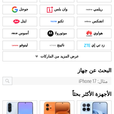
ريلمي
وان بلس
جوجل
انفنكس
تكنو
ايتل
هواوي
موتورولا
أسوس
زد تي إي
ناثينج
لينوفو
عرض المزيد من الماركات
البحث عن جهاز
الأجهزة الأكثر بحثاً