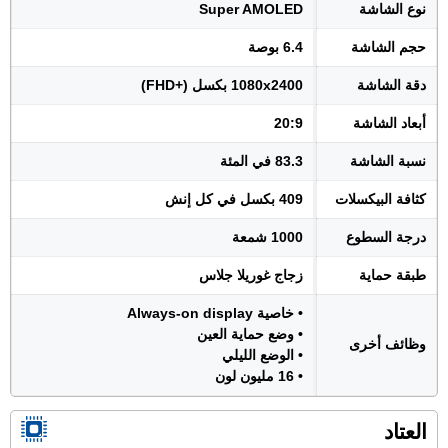
نوع الشاشة
Super AMOLED
حجم الشاشة
6.4 بوصة
دقة الشاشة
1080x2400 بكسل (+FHD)
أبعاد الشاشة
20:9
نسبة الشاشة
83.3 في المئة
كثافة البيكسلات
409 بكسل في كل إنش
درجة السطوع
1000 شمعة
طبقة حماية
زجاج غوريلا جلاس
• خاصية Always-on display
• وضع حماية العين
وظائف أخرى
• الوضع الليلي
• 16 مليون لون
العتاد