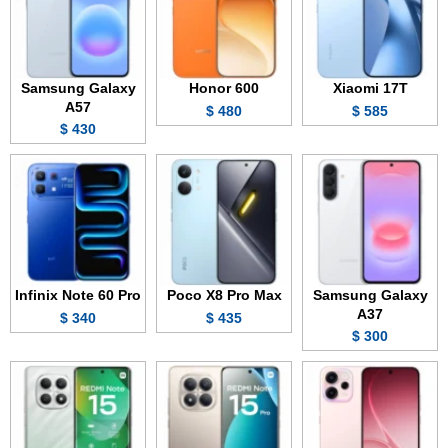
Samsung Galaxy
Honor 600
Xiaomi 17T
A57
480 $
585 $
430 $
Infinix Note 60 Pro
Poco X8 Pro Max
Samsung Galaxy
A37
340 $
435 $
300 $