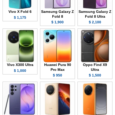
Vivo X Fold 6
Samsung Galaxy Z
Samsung Galaxy Z
Fold 8
Fold 8 Ultra
1,175 $
1,900 $
2,100 $
Vivo X300 Ultra
Huawei Pura 90
Oppo Find X9
Pro Max
Ultra
1,000 $
950 $
1,500 $