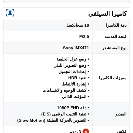
كاميرا السيلفي
دقة الكاميرا
16 ميجابكسل
فتحة العدسة
F/2.5
نوع المستشعر
Sony IMX471
• وضع عزل الخلفية
• وضع التصوير الليلي
• إعدادات التجميل
مميزات الكاميرا
• تقنية HDR
• إشارة الالتقاط
• كشف الوجوه والابتسامات
• المؤقت الذاتي
• دقة 1080P FHD
الفيديو
• تقنية التثبيت الرقمي (EIS)
• التصوير بالحركة البطيئة (Slow Motion)
فلاش
لا يدعم