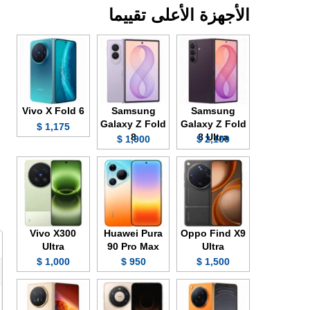
الأجهزة الأعلى تقييما
Vivo X Fold 6
Samsung
Samsung
Galaxy Z Fold
Galaxy Z Fold
1,175 $
8
8 Ultra
1,900 $
2,100 $
Vivo X300
Huawei Pura
Oppo Find X9
Ultra
90 Pro Max
Ultra
1,000 $
950 $
1,500 $