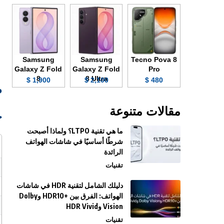
Samsung
Samsung
Tecno Pova 8
Galaxy Z Fold
Galaxy Z Fold
Pro
8
8 Ultra
1,900 $
2,100 $
480 $
صو
مقالات متنوعة
ج
ما هي تقنية LTPO؟ ولماذا أصبحت
شرطًا أساسيًا في شاشات الهواتف
الرائدة
تقنيات
دليلك الشامل لتقنية HDR في شاشات
الهواتف: الفرق بين +HDR10 وDolby
Vision وHDR Vivid
تقنيات