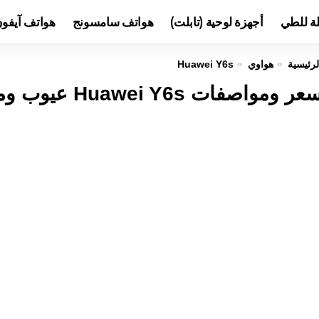
لة للطي
أجهزة لوحية (تابلت)
هواتف سامسونج
هواتف آيفو
لرئيسية
هواوي
Huawei Y6s
عر ومواصفات Huawei Y6s عيوب ومميزات هواوي Y6s