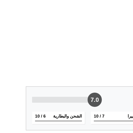
7.0
يرا
7
/ 10
الشحن والبطارية
6
/ 10