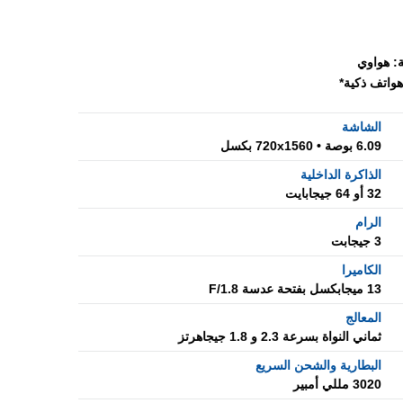
:
هواوي
هواتف ذكية*
الشاشة
6.09 بوصة • 720x1560 بكسل
الذاكرة الداخلية
32 أو 64 جيجابايت
الرام
3 جيجابت
الكاميرا
13 ميجابكسل بفتحة عدسة F/1.8
المعالج
ثماني النواة بسرعة 2.3 و 1.8 جيجاهرتز
البطارية والشحن السريع
3020 مللي أمبير