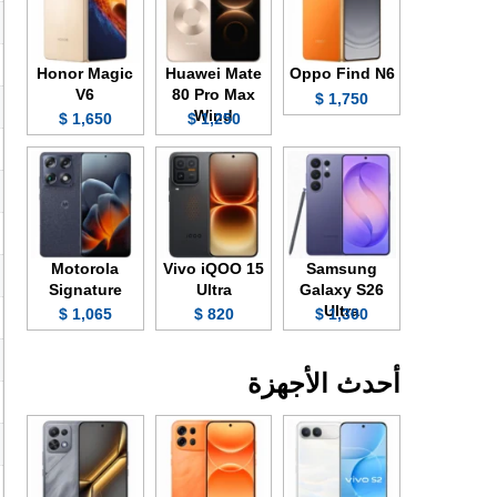
Honor Magic
Huawei Mate
Oppo Find N6
V6
80 Pro Max
1,750 $
Wind
1,650 $
1,250 $
Motorola
Vivo iQOO 15
Samsung
Signature
Ultra
Galaxy S26
Ultra
1,065 $
820 $
1,300 $
أحدث الأجهزة