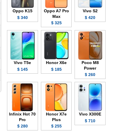
Oppo K15
Oppo A7 Pro
Vivo S2
Max
340 $
420 $
325 $
Vivo T5e
Honor X6e
Poco M8
Power
145 $
185 $
260 $
Infinix Hot 70
Honor X7e
Vivo X300E
Pro
Plus
710 $
280 $
255 $