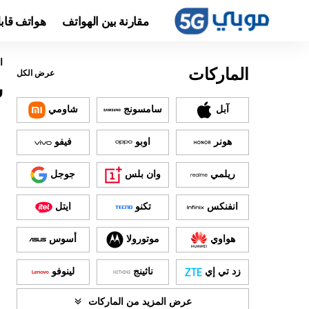
مقارنة بين الهواتف
هواتف قاب
ا
الماركات
عرض الكل
س
آبل
سامسونج
شاومي
هونر
اوبو
فيفو
ريلمي
وان بلس
جوجل
انفنكس
تكنو
ايتل
هواوي
موتورولا
أسوس
زد تي إي
ناثينج
لينوفو
عرض المزيد من الماركات