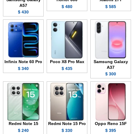
A57
480 $
585 $
430 $
Infinix Note 60 Pro
Poco X8 Pro Max
Samsung Galaxy
A37
340 $
435 $
300 $
Redmi Note 15
Redmi Note 15 Pro
Oppo Reno 15F
240 $
330 $
395 $