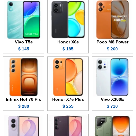
Vivo T5e
Honor X6e
Poco M8 Power
145 $
185 $
260 $
Infinix Hot 70 Pro
Honor X7e Plus
Vivo X300E
280 $
255 $
710 $