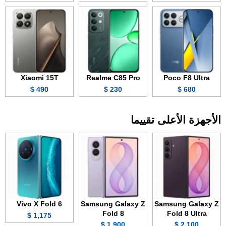
Xiaomi 15T
Realme C85 Pro
Poco F8 Ultra
490 $
230 $
680 $
الأجهزة الأعلى تقييما
Vivo X Fold 6
Samsung Galaxy Z
Samsung Galaxy Z
Fold 8
Fold 8 Ultra
1,175 $
1,900 $
2,100 $