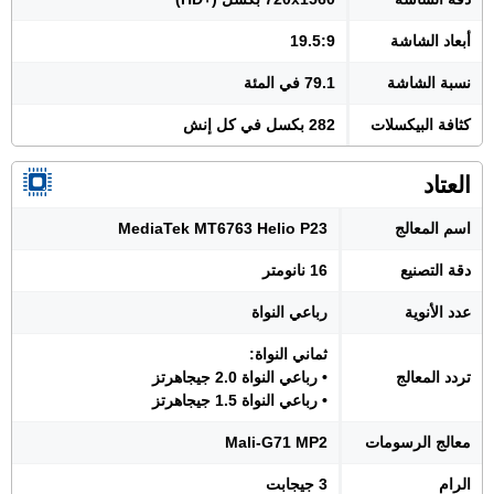
أبعاد الشاشة
19.5:9
نسبة الشاشة
79.1 في المئة
كثافة البيكسلات
282 بكسل في كل إنش
العتاد
اسم المعالج
MediaTek MT6763 Helio P23
دقة التصنيع
16 نانومتر
عدد الأنوية
رباعي النواة
ثماني النواة:
تردد المعالج
• رباعي النواة 2.0 جيجاهرتز
• رباعي النواة 1.5 جيجاهرتز
معالج الرسومات
Mali-G71 MP2
الرام
3 جيجابت