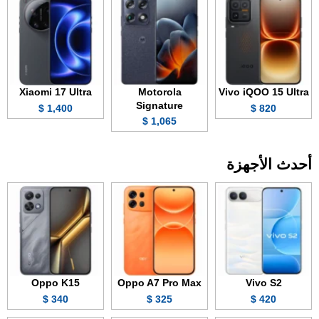
Xiaomi 17 Ultra
Motorola
Vivo iQOO 15 Ultra
Signature
1,400 $
820 $
1,065 $
أحدث الأجهزة
Oppo K15
Oppo A7 Pro Max
Vivo S2
340 $
325 $
420 $