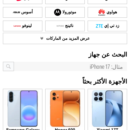
هواوي
موتورولا
أسوس
زد تي إي
ناثينج
لينوفو
عرض المزيد من الماركات
البحث عن جهاز
الأجهزة الأكثر بحثاً
Samsung Galaxy
Honor 600
Xiaomi 17T