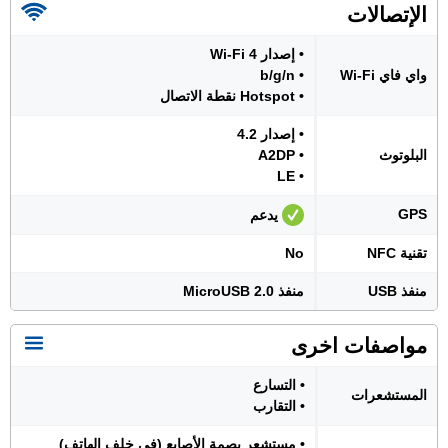
الإتصالات
• إصدار Wi-Fi 4
واي فاي Wi-Fi
• b/g/n
• Hotspot نقطة الاتصال
• إصدار 4.2
البلوتوث
• A2DP
• LE
GPS
يدعم
تقنية NFC
No
منفذ USB
منفذ MicroUSB 2.0
مواصفات اخرى
• التسارع
المستشعرات
• التقارب
• مستشعر بصمة الأصابع (في خلف الهاتف)