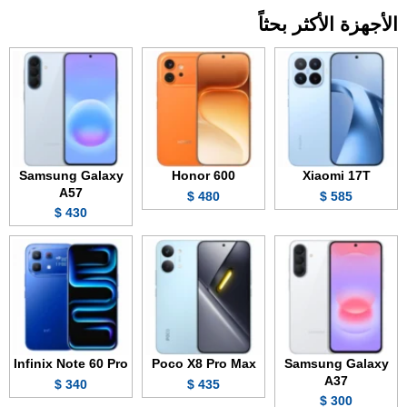
الأجهزة الأكثر بحثاً
Samsung Galaxy
Honor 600
Xiaomi 17T
A57
480 $
585 $
430 $
Infinix Note 60 Pro
Poco X8 Pro Max
Samsung Galaxy
A37
340 $
435 $
300 $