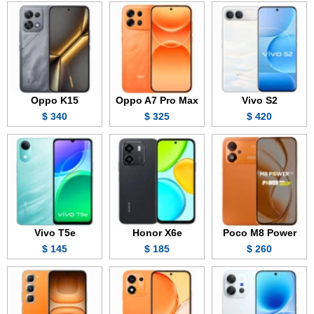
Oppo K15
Oppo A7 Pro Max
Vivo S2
340 $
325 $
420 $
Vivo T5e
Honor X6e
Poco M8 Power
145 $
185 $
260 $