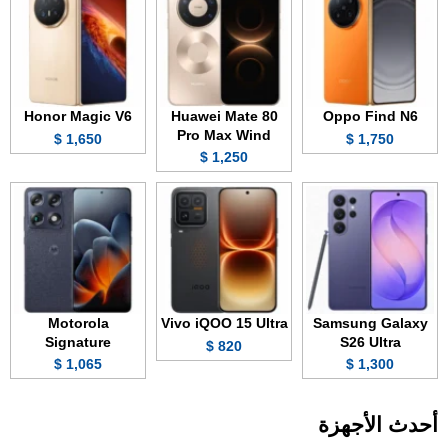
Honor Magic V6
Huawei Mate 80
Oppo Find N6
Pro Max Wind
1,650 $
1,750 $
1,250 $
Motorola
Vivo iQOO 15 Ultra
Samsung Galaxy
Signature
S26 Ultra
820 $
1,065 $
1,300 $
أحدث الأجهزة