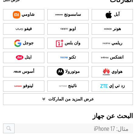
عرض الكل
آبل
سامسونج
شاومي
هونر
اوبو
فيفو
ريلمي
وان بلس
جوجل
انفنكس
تكنو
ايتل
هواوي
موتورولا
أسوس
زد تي إي
ناثينج
لينوفو
عرض المزيد من الماركات
البحث عن جهاز