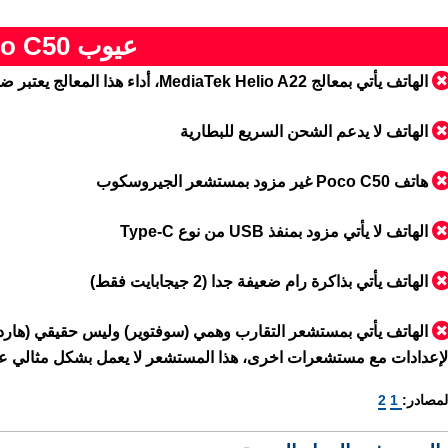
عيوب Poco C50
الهاتف يأتي بمعالج MediaTek Helio A22، أداء هذا المعالج يعتبر ضعيف جدا
الهاتف لا يدعم الشحن السريع للبطارية
هاتف Poco C50 غير مزود بمستشعر الجيروسكوب
الهاتف لا يأتي مزود بمنفذ USB من نوع Type-C
الهاتف يأتي بذاكرة رام ضعيفة جدا (2 جيجابايت فقط)
الهاتف يأتي بمستشعر التقارب وهمي (سوفتوير) وليس حقيقي (هار
لإعدادات مع مستشعرات اخرى، هذا المستشعر لا يعمل بشكل مثالي عند 
لمصادر:
1
2