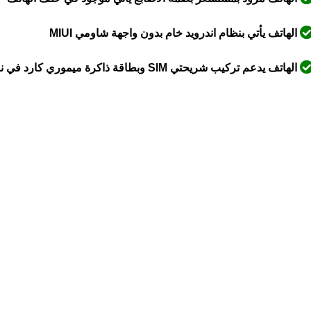
الهاتف يأتي بنظام اندرويد خام بدون واجهة شاومي MIUI
الهاتف يدعم تركيب شريحتي SIM وبطاقة ذاكرة ميموري كارد في نفس المكان دون الحاجة لإزالة أيٍّ منهما