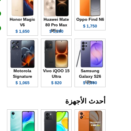
Honor Magic
Huawei Mate
Oppo Find N6
V6
80 Pro Max
1,750 $
Wind
1,650 $
1,250 $
Motorola
Vivo iQOO 15
Samsung
Signature
Ultra
Galaxy S26
Ultra
1,065 $
820 $
1,300 $
أحدث الأجهزة