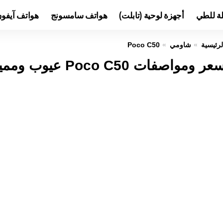
لة للطي
أجهزة لوحية (تابلت)
هواتف سامسونج
هواتف آيفو
لرئيسية
شاومي
Poco C50
عر ومواصفات Poco C50 عيوب ومميزات