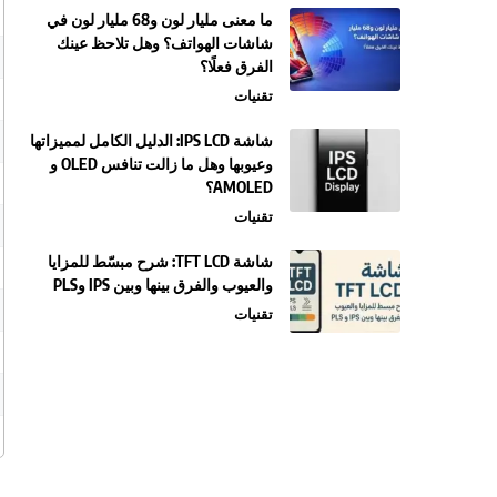
ما معنى مليار لون و68 مليار لون في
شاشات الهواتف؟ وهل تلاحظ عينك
الفرق فعلًا؟
تقنيات
شاشة IPS LCD: الدليل الكامل لمميزاتها
وعيوبها وهل ما زالت تنافس OLED و
AMOLED؟
تقنيات
شاشة TFT LCD: شرح مبسّط للمزايا
والعيوب والفرق بينها وبين IPS وPLS
تقنيات