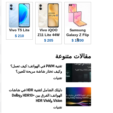
Vivo T5 Lite
Vivo iQOO
Samsung
Z11 Lite 44W
Galaxy Z Flip
210 $
8
205 $
1,200 $
مقالات متنوعة
تقنية PWM في الهواتف: كيف تعمل؟
وكيف تختار شاشة مريحة للعين؟
تقنيات
دليلك الشامل لتقنية HDR في شاشات
الهواتف: الفرق بين +HDR10 وDolby
Vision وHDR Vivid
تقنيات