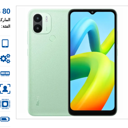
80 $
الماركة
الفئة: