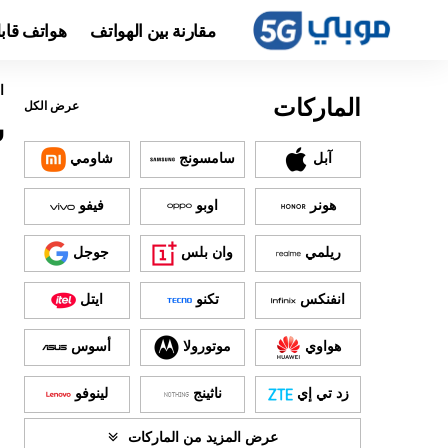
مقارنة بين الهواتف
هواتف قاب
ا
الماركات
عرض الكل
س
آبل
سامسونج
شاومي
هونر
اوبو
فيفو
ريلمي
وان بلس
جوجل
انفنكس
تكنو
ايتل
هواوي
موتورولا
أسوس
زد تي إي
ناثينج
لينوفو
عرض المزيد من الماركات