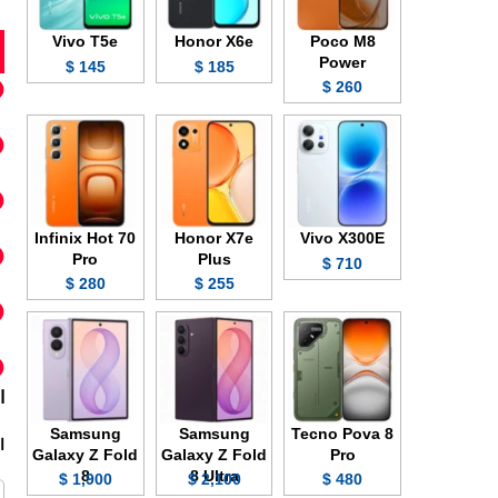
Vivo T5e
Honor X6e
Poco M8
Power
145 $
185 $
260 $
Infinix Hot 70
Honor X7e
Vivo X300E
Pro
Plus
710 $
280 $
255 $
ا
Samsung
Samsung
Tecno Pova 8
ا
Galaxy Z Fold
Galaxy Z Fold
Pro
8
8 Ultra
1,900 $
2,100 $
480 $