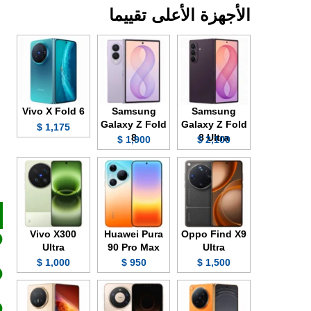
الأجهزة الأعلى تقييما
Vivo X Fold 6
Samsung
Samsung
Galaxy Z Fold
Galaxy Z Fold
1,175 $
8
8 Ultra
1,900 $
2,100 $
Vivo X300
Huawei Pura
Oppo Find X9
Ultra
90 Pro Max
Ultra
1,000 $
950 $
1,500 $