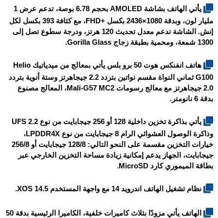
يأتي الهاتف بشاشة AMOLED بحجم 6.78 بوصة، تدعم عرض 1
مليار لون، وبدقة 1080×2436 بكسل +FHD، مع كثافة 393 بكسل لكل
إنش. الشاشة تدعم معدل تحديث 120 هرتز، ودرجة سطوع تصل إلى
1300 شمعة، ومحمية بطبقة زجاج Gorilla Glass.
هاتف انفنكس هوت 50 برو بلس يأتي بمعالج من ميدياتيك Helio
G100
ثماني النواة مقسم نواتين بتردد 2.2 جيجاهرتز وستة أنوية بتردد
2.0 جيجاهرتز مع معالج رسومات Mali-G57 MC2، المعالج مصنوع
بدقة 6 نانومتر.
يأتي بذاكرة تخزين داخلية 128 أو 256 جيجابايت من نوع UFS 2.2
وذاكرة الوصول العشوائي الرام 8 جيجابايت من نوع LPDDR4X،
خيارات التخزين مقسمة على النحو التالي: 128/8 جيجابايت أو 256/8
جيجابايت
، الجهاز يدعم إمكانية زيادة مساحة التخزين الخارجي عبر
بطاقة الميموري كارد MicroSD.
نظام تشغيل الهاتف اندرويد 14 مع واجهة المستخدم XOS 14.5.
الهاتف يأتي مزودًا بثلاث كاميرات خلفية، الكاميرا الرئيسية بدقة 50