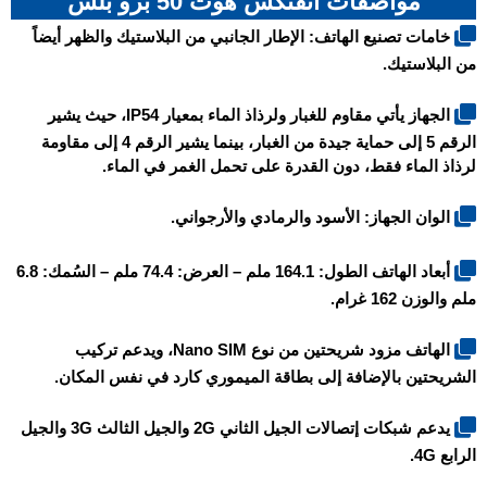
مواصفات انفنكس هوت 50 برو بلس
خامات تصنيع الهاتف: الإطار الجانبي من البلاستيك والظهر أيضاً
من البلاستيك.
الجهاز يأتي مقاوم للغبار ولرذاذ الماء بمعيار IP54، حيث يشير
الرقم 5 إلى حماية جيدة من الغبار، بينما يشير الرقم 4 إلى مقاومة
لرذاذ الماء فقط، دون القدرة على تحمل الغمر في الماء.
الوان الجهاز: الأسود والرمادي والأرجواني.
أبعاد الهاتف الطول: 164.1 ملم – العرض: 74.4 ملم – السُمك: 6.8
ملم والوزن 162 غرام.
الهاتف مزود شريحتين من نوع Nano SIM، ويدعم تركيب
الشريحتين بالإضافة إلى بطاقة الميموري كارد في نفس المكان.
يدعم شبكات إتصالات الجيل الثاني 2G والجيل الثالث 3G والجيل
الرابع 4G.