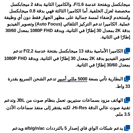
ميجابكسل وبفتحة عدسة F/1.6، والكاميرا الثانية بدقة 2 ميجابكسل
مخصصة لعزل الخلفية. أما الكاميرا الثالثة فهي بدقة 0.8 ميجابكسل
وتُستخدم لإضفاء لمسة جمالية على مظهر الجهاز فقط دون أي وظيفة
عملية. الكاميرا تدعم التركيز التلقائي (Auto Focus) وتصوير الفيديو
بدقة 2K بمعدل 30 إطارًا في الثانية، وبدقة 1080P FHD بمعدل 30/60
إطارًا في الثانية.
الكاميرا الأمامية بدقة 13 ميجابكسل بفتحة عدسة F/2.2 تدعم
تصوير الفيديو بدقة 2K بمعدل 30 إطارًا في الثانية، وبدقة 1080P FHD
بمعدل 30/60 إطارًا في الثانية.
البطارية تأتي بسعة
5000 مللي أمبير
تدعم الشحن السريع بقدرة
33 واط.
الهاتف مزود بسماعات ستيريو، تعمل بنظام صوت من JBL وتدعم
تقنية صوت عالي الدقة Hi-Res، لكنه يفتقر إلى منفذ سماعات الأذن
3.5 ملم.
يدعم شبكات الواي فاي إصدار 5 بالترددات a/b/g/n/ac ويدعم