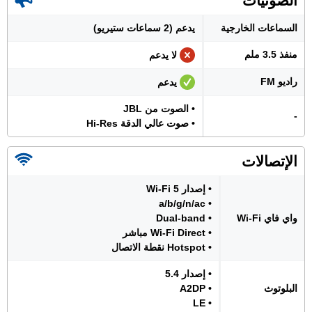
الصوتيات
السماعات الخارجية
يدعم (2 سماعات ستيريو)
منفذ 3.5 ملم
لا يدعم
راديو FM
يدعم
• الصوت من JBL
-
• صوت عالي الدقة Hi-Res
الإتصالات
• إصدار Wi-Fi 5
• a/b/g/n/ac
واي فاي Wi-Fi
• Dual-band
• Wi-Fi Direct مباشر
• Hotspot نقطة الاتصال
• إصدار 5.4
البلوتوث
• A2DP
• LE