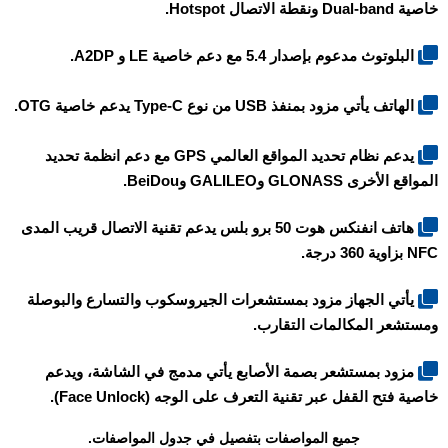
خاصية Dual-band ونقطة الاتصال Hotspot.
البلوتوث مدعوم بإصدار 5.4 مع دعم خاصية LE و A2DP.
الهاتف يأتي مزود بمنفذ USB من نوع Type-C يدعم خاصية OTG.
يدعم نظام تحديد المواقع العالمي GPS مع دعم انظمة تحديد
المواقع الأخرى GLONASS وGALILEO وBeiDou.
هاتف انفنكس هوت 50 برو بلس يدعم تقنية الاتصال قريب المدى
NFC بزاوية 360 درجة.
يأتي الجهاز مزود بمستشعرات الجيروسكوب والتسارع والبوصلة
ومستشعر المكالمات التقارب.
مزود بمستشعر بصمة الأصابع يأتي مدمج في الشاشة، ويدعم
خاصية فتح القفل عبر تقنية التعرف على الوجه (Face Unlock).
جميع المواصفات بتفصيل في جدول المواصفات.