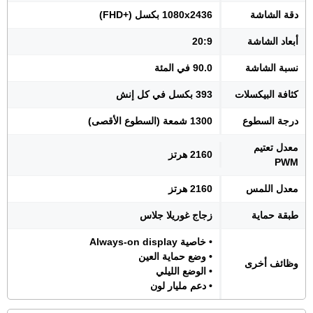
دقة الشاشة
1080x2436 بكسل (+FHD)
أبعاد الشاشة
20:9
نسبة الشاشة
90.0 في المئة
كثافة البيكسلات
393 بكسل في كل إنش
درجة السطوع
1300 شمعة (السطوع الأقصى)
معدل تعتيم
2160 هرتز
PWM
معدل اللمس
2160 هرتز
طبقة حماية
زجاج غوريلا جلاس
• خاصية Always-on display
• وضع حماية العين
وظائف أخرى
• الوضع الليلي
• دعم مليار لون