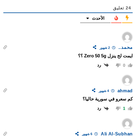
24
تعليق
الأحدث
محمد..
2 شهور
ايمت لح ينزل Zero 50 5g ؟؟
رد
0
ahmad
4 شهور
كم سعرو في سورية حاليا؟
رد
1
Ali Al-Subhan
6 شهور