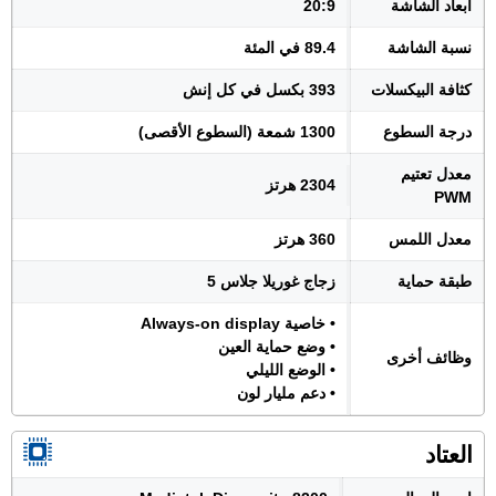
أبعاد الشاشة
20:9
نسبة الشاشة
89.4 في المئة
كثافة البيكسلات
393 بكسل في كل إنش
درجة السطوع
1300 شمعة (السطوع الأقصى)
معدل تعتيم
2304 هرتز
PWM
معدل اللمس
360 هرتز
طبقة حماية
زجاج غوريلا جلاس 5
• خاصية Always-on display
• وضع حماية العين
وظائف أخرى
• الوضع الليلي
• دعم مليار لون
العتاد