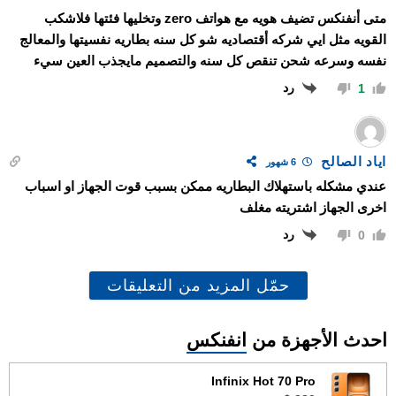
متى أنفنكس تضيف هويه مع هواتف zero وتخليها فئتها فلاشكب
القويه مثل ايي شركه أقتصاديه شو كل سنه بطاريه نفسيتها والمعالج
نفسه وسرعه شحن تنقص كل سنه والتصميم مايجذب العين سيء
رد
1
اياد الصالح
6 شهور
عندي مشكله باستهلاك البطاريه ممكن بسبب قوت الجهاز او اسباب
اخرى الجهاز اشتريته مغلف
رد
0
حمّل المزيد من التعليقات
احدث الأجهزة من
انفنكس
Infinix Hot 70 Pro