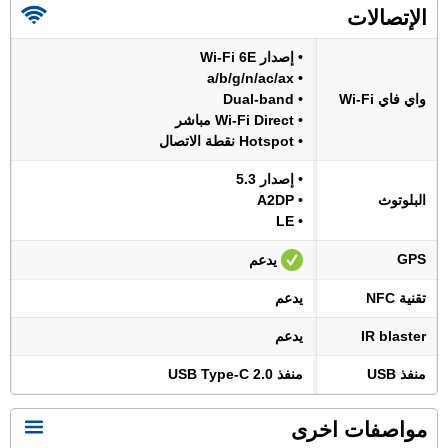
الإتصالات
• إصدار Wi-Fi 6E
• a/b/g/n/ac/ax
واي فاي Wi-Fi
• Dual-band
• Wi-Fi Direct مباشر
• Hotspot نقطة الاتصال
• إصدار 5.3
البلوتوث
• A2DP
• LE
GPS
يدعم
تقنية NFC
يدعم
IR blaster
يدعم
منفذ USB
منفذ USB Type-C 2.0
مواصفات اخرى