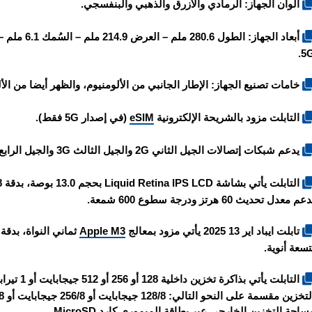
الوان الجهاز: الرمادي والأزرق والذهبي والبنفسجي.
5G
خامات تصنيع الجهاز: الإطار الجانبي من الألومنيوم، والظهر أيضا من الأل
التابلت مزود بالشريحة الإلكترونية
eSIM
(في إصدار 5G فقط).
يدعم شبكات إتصالات الجيل الثاني 2G والجيل الثالث 3G والجيل الرابع 4G والجيل الخامس 5G (في إصدار 5G فقط).
عم معدل تحديث 60 هرتز ودرجة سطوع 600 شمعة.
تابلت ايباد اير 13 2025 يأتي مزود بمعالج
Apple M3
تسعة أنوية.
ساحة التخزين الخارجي عبر بطاقة الميموري كارد MicroSD.