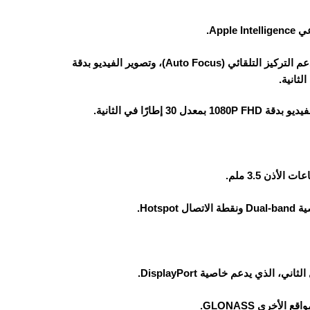
يأتي التابلت بكاميرا خلفية بدقة 12 ميجابكسل بفتحة عدسة F/1.8، مع دعم التركيز التلقائي (Auto Focus)، وتصوير الفيديو بدقة
ذن 3.5 ملم.