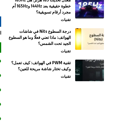
خطوة حقيقية بعد 144Hz و165Hz أم
مجرد أرقام تسويقية؟
تقنيات
درجة السطوع Nits في شاشات
الجه
الهواتف: ماذا تعني فعلًا وما هو السطوع
الجيد تحت الشمس؟
تقنيات
تقنية PWM في الهواتف: كيف تعمل؟
وكيف تختار شاشة مريحة للعين؟
تقنيات