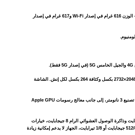
أبعاد الجهاز: الطول 280.6 ملم – العرض 214.9 ملم – السُمك 6.1 ملم – الوزن 616 غرام في إصدار Wi-Fi و617 غرام في إصدار
ومنيوم.
التابلت يأتي بشاشة Liquid Retina IPS LCD بحجم 13.0 بوصة، بدقة 2048×2732 بكسل وكثافة 264 بكسل لكل إنش. الشاشة
ثماني النواة، بدقة تصنيع 3 نانومتر، إلى جانب معالج رسومات Apple GPU
التابلت يأتي بذاكرة تخزين داخلية 128 أو 256 أو 512 جيجابايت أو 1 تيرابايت وذاكرة الوصول العشوائي الرام 8 جيجابايت، خيارات
التخزين مقسمة على النحو التالي: 128/8 جيجابايت أو 256/8 جيجابايت أو 512/8 جيجابايت أو 1/8 تيرابايت، الجهاز لا يدعم إمكانية زيادة