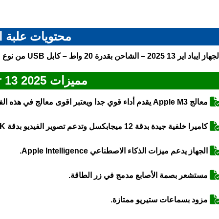
محتويات علبة ا
از ايباد اير 13 2025 – الشاحن بقدرة 20 واط – كابل USB من نوع Type-C.
مميزات iPad Air 13 2025
معالج Apple M3 يقدم أداء قوي جدا ويعتبر اقوى معالج في هذه الفئة من الأجهزة.
كاميرا خلفية جيدة بدقة 12 ميجابكسل وتدعم تصوير الفيديو بدقة 4K بمعدل 30/60 إطار.
الجهاز يدعم ميزات الذكاء الاصطناعي Apple Intelligence.
مستشعر بصمة الأصابع مدمج في زر الطاقة.
مزود بسماعات ستيريو ممتازة.