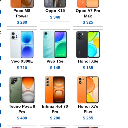
Poco M8
Oppo K15
Oppo A7 Pro
Power
Max
340 $
260 $
325 $
4K بمعدل 30 أو 60
Vivo X300E
Vivo T5e
Honor X6e
710 $
145 $
185 $
Tecno Pova 8
Infinix Hot 70
Honor X7e
Pro
Pro
Plus
480 $
280 $
255 $