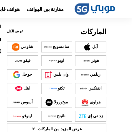
مقارنة بين الهواتف
هواتف قاب
ا
الماركات
عرض الكل
آبل
سامسونج
شاومي
3
هونر
اوبو
فيفو
ريلمي
وان بلس
جوجل
انفنكس
تكنو
ايتل
هواوي
موتورولا
أسوس
زد تي إي
ناثينج
لينوفو
عرض المزيد من الماركات