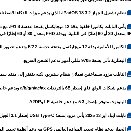
نظام تشغيل الجهاز iPadOS 18.3.2، الذي يدعم ميزات الذكاء الاصطناعي Apple Intelligence.
 إطارًا في الثانية، وبدقة FHD بمعدل 30 أو 60 إطارًا في الثانية.
الكاميرا الأمامية بدقة 12 ميجابكسل بفتحة عدسة F/2.2 وتدعم تصوير الفيديو بدقة 1080P FHD بمعدل 30 إطارًا في الثانية.
البطارية تأتي بسعة 9705 مللي أمبير تدعم الشحن السريع.
التابلت مزود بسماعتين تعملان بنظام ستيريو، لكنه يفتقر إلى منفذ سماعات الأ
يدعم شبكات الواي فاي إصدار 6E بالترددات a/b/g/n/ac/ax ويدعم خاصية Dual-band ونقطة الاتصال Hotspot.
البلوتوث متوفر بإصدار 5.3 مع دعم خاصية LE وA2DP.
تابلت ايباد اير 13 2025 يأتي مزود بمنفذ USB Type-C إصدار 3.1 الجيل الثاني، الذي يدعم خاصية DisplayPort.
الجهاز يدعم نظام تحديد المواقع العالمي GPS مع دعم أنظمة تحديد المواقع الأخرى GLONASS.