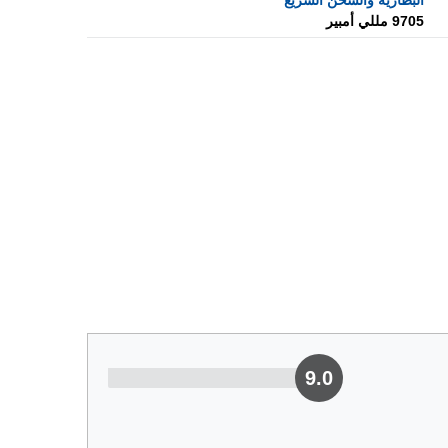
البطارية والشحن السريع
9705 مللي أمبير
9.0