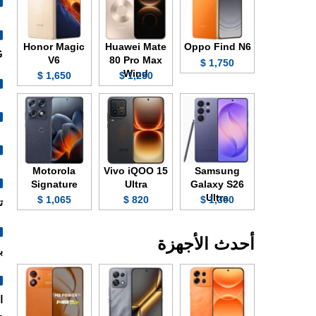
Honor Magic
Huawei Mate
Oppo Find N6
.
V6
80 Pro Max
1,750 $
Wind
1,650 $
1,250 $
Motorola
Vivo iQOO 15
Samsung
Signature
Ultra
Galaxy S26
Ultra
1,065 $
820 $
1,300 $
تد
أحدث الأجهزة
ب
م