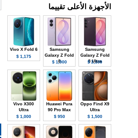
الأجهزة الأعلى تقييما
Vivo X Fold 6
Samsung
Samsung
Galaxy Z Fold
Galaxy Z Fold
1,175 $
8
8 Ultra
1,900 $
2,100 $
Vivo X300
Huawei Pura
Oppo Find X9
Ultra
90 Pro Max
Ultra
1,000 $
950 $
1,500 $