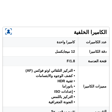
الكاميرا الخلفية
عدد الكاميرات
كاميرا واحدة
دقة الكاميرا
12 ميجابكسل
فتحة العدسة
F/1.8
• التركيز التلقائي اوتو فوكس (AF)
• كشف الوجوه والابتسامات
• تقنية HDR
مميزات الكاميرا
• بانوراما
• إعدادات ISO
• التركيز باللمس
• العنونة الجغرافية
التقريب
تقريب رقمي 5x