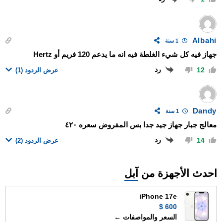
Albahi
1 سنة
‏جهاز فيه كل شيء الغلطة فيه انه ما يدعم 120 فريم أو Hertz
رد
12
عرض الردود
(1)
Dandy
1 سنة
معالج جبار جهاز جيد جدا بس المفروض سعره ٤٢٠
رد
14
عرض الردود
(2)
احدث الأجهزة من
آبل
iPhone 17e
600 $
السعر والمواصفات ←