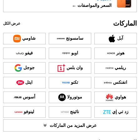
السعر والمواصفات ←
الماركات
عرض الكل
آبل
سامسونج
شاومي
هونر
اوبو
فيفو
ريلمي
وان بلس
جوجل
انفنكس
تكنو
ايتل
هواوي
موتورولا
أسوس
زد تي إي
ناثينج
لينوفو
عرض المزيد من الماركات