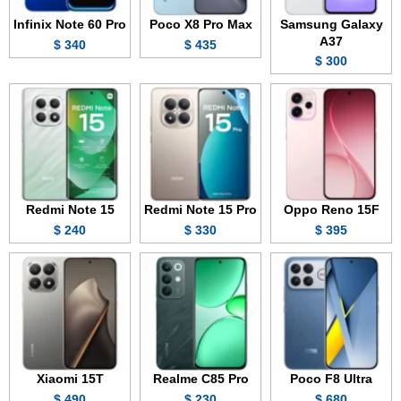
Infinix Note 60 Pro
Poco X8 Pro Max
Samsung Galaxy
A37
340 $
435 $
300 $
Redmi Note 15
Redmi Note 15 Pro
Oppo Reno 15F
240 $
330 $
395 $
Xiaomi 15T
Realme C85 Pro
Poco F8 Ultra
490 $
230 $
680 $