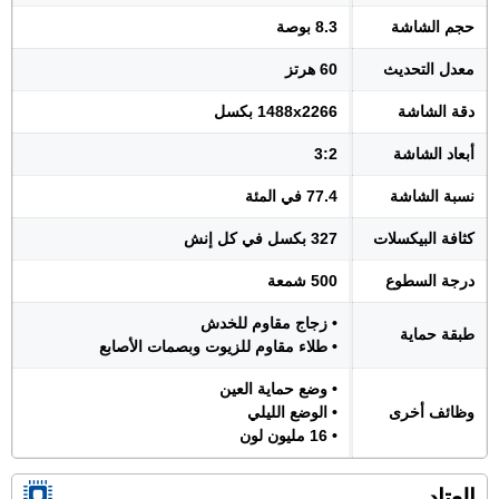
حجم الشاشة
8.3 بوصة
معدل التحديث
60 هرتز
دقة الشاشة
1488x2266 بكسل
أبعاد الشاشة
3:2
نسبة الشاشة
77.4 في المئة
كثافة البيكسلات
327 بكسل في كل إنش
درجة السطوع
500 شمعة
• زجاج مقاوم للخدش
طبقة حماية
• طلاء مقاوم للزيوت وبصمات الأصابع
• وضع حماية العين
وظائف أخرى
• الوضع الليلي
• 16 مليون لون
العتاد