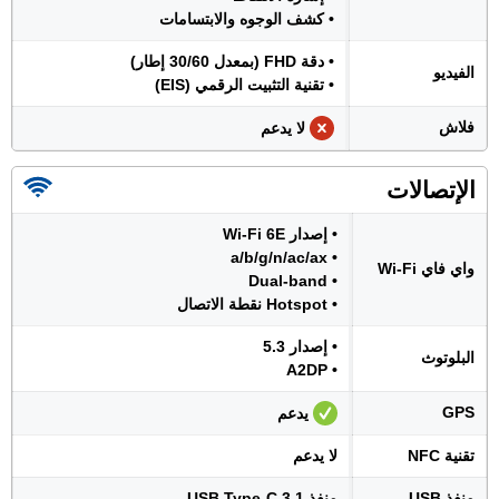
• كشف الوجوه والابتسامات
• دقة FHD (بمعدل 30/60 إطار)
الفيديو
• تقنية التثبيت الرقمي (EIS)
فلاش
لا يدعم
الإتصالات
• إصدار Wi-Fi 6E
• a/b/g/n/ac/ax
واي فاي Wi-Fi
• Dual-band
• Hotspot نقطة الاتصال
• إصدار 5.3
البلوتوث
• A2DP
GPS
يدعم
تقنية NFC
لا يدعم
منفذ USB
منفذ USB Type-C 3.1