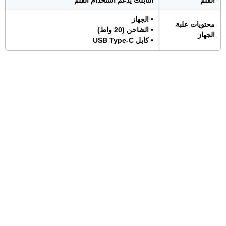
القلم
التابلت يدعم استخدام القلم
• الجهاز
محتويات علبة
• الشاحن (20 واط)
الجهاز
• كابل USB Type-C