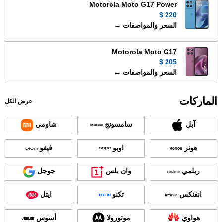
Motorola Moto G17 Power
220 $
السعر والمواصفات ←
Motorola Moto G17
205 $
السعر والمواصفات ←
الماركات
عرض الكل
آبل
سامسونج
شاومي
هونر
اوبو
فيفو
ريلمي
وان بلس
جوجل
انفنكس
تكنو
ايتل
هواوي
موتورولا
أسوس