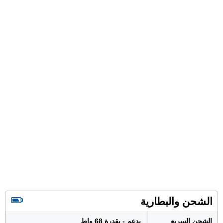
الشحن والبطارية
الشحن السريع
يدعم - بقدرة 68 واط