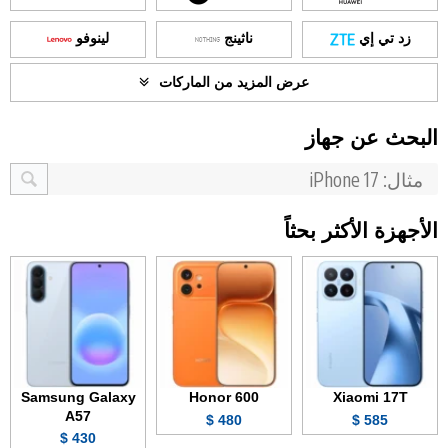
زد تي إي
ناثينج
لينوفو
عرض المزيد من الماركات
البحث عن جهاز
الأجهزة الأكثر بحثاً
Samsung Galaxy
Honor 600
Xiaomi 17T
A57
480 $
585 $
430 $