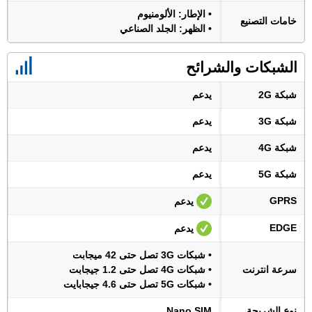
• الإطار: الألومنيوم
خامات التصنيع
• الظهر: الجلد الصناعي
الشبكات والشرائح
شبكة 2G
يدعم
شبكة 3G
يدعم
شبكة 4G
يدعم
شبكة 5G
يدعم
GPRS
يدعم
EDGE
يدعم
• شبكات 3G تصل حتى 42 ميجابت
سرعة انترنت
• شبكات 4G تصل حتى 1.2 جيجابت
• شبكات 5G تصل حتى 4.6 جيجابايت
نوع الشريحة
Nano SIM