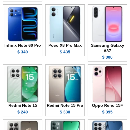
Infinix Note 60 Pro
Poco X8 Pro Max
Samsung Galaxy
A37
340 $
435 $
300 $
Redmi Note 15
Redmi Note 15 Pro
Oppo Reno 15F
240 $
330 $
395 $