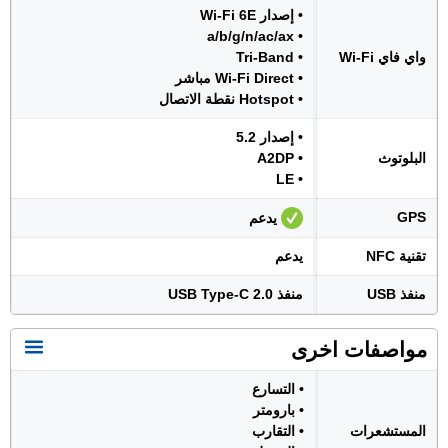
• إصدار Wi-Fi 6E
• a/b/g/n/ac/ax
واي فاي Wi-Fi
• Tri-Band
• Wi-Fi Direct مباشر
• Hotspot نقطة الاتصال
• إصدار 5.2
البلوتوث
• A2DP
• LE
GPS
يدعم
تقنية NFC
يدعم
منفذ USB
منفذ USB Type-C 2.0
مواصفات اخرى
• التسارع
• بارومتر
المستشعرات
• التقارب