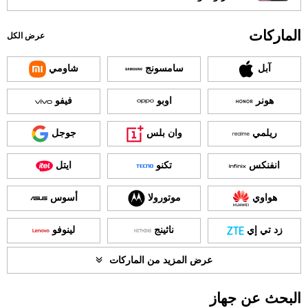
الماركات
عرض الكل
آبل
سامسونج
شاومي
هونر
اوبو
فيفو
ريلمي
وان بلس
جوجل
انفنكس
تكنو
ايتل
هواوي
موتورولا
أسوس
زد تي إي
ناثينج
لينوفو
عرض المزيد من الماركات
البحث عن جهاز