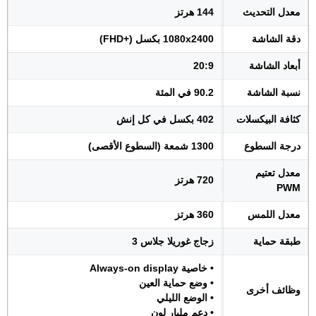
معدل التحديث
144 هرتز
دقة الشاشة
1080x2400 بكسل (+FHD)
أبعاد الشاشة
20:9
نسبة الشاشة
90.2 في المئة
كثافة البيكسلات
402 بكسل في كل إنش
درجة السطوع
1300 شمعة (السطوع الأقصى)
معدل تعتيم
720 هرتز
PWM
معدل اللمس
360 هرتز
طبقة حماية
زجاج غوريلا جلاس 3
• خاصية Always-on display
• وضع حماية العين
وظائف أخرى
• الوضع الليلي
• دعم مليار لون