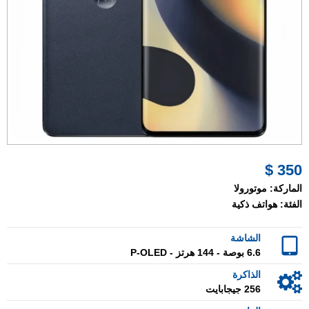
350 $
الماركة:
موتورولا
الفئة:
هواتف ذكية
الشاشة
6.6 بوصة - 144 هرتز - P-OLED
الذاكرة
256 جيجابايت