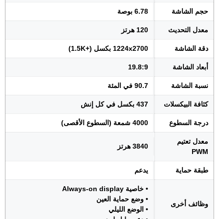
حجم الشاشة
6.78 بوصة
معدل التحديث
120 هرتز
دقة الشاشة
1224x2700 بكسل (+1.5K)
أبعاد الشاشة
19.8:9
نسبة الشاشة
90.7 في المئة
كثافة البيكسلات
437 بكسل في كل إنش
درجة السطوع
4000 شمعة (السطوع الأقصى)
معدل تعتيم
3840 هرتز
PWM
طبقة حماية
يدعم
• خاصية Always-on display
• وضع حماية العين
وظائف أخرى
• الوضع الليلي