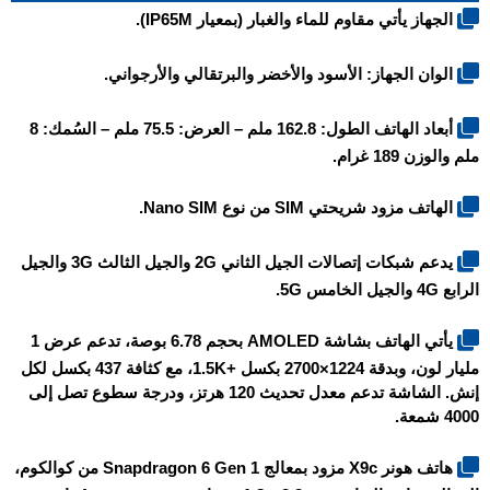
الجهاز يأتي مقاوم للماء والغبار (بمعيار IP65M).
الوان الجهاز: الأسود والأخضر والبرتقالي والأرجواني.
أبعاد الهاتف الطول: 162.8 ملم – العرض: 75.5 ملم – السُمك: 8
ملم والوزن 189 غرام.
الهاتف مزود شريحتي SIM من نوع Nano SIM.
يدعم شبكات إتصالات الجيل الثاني 2G والجيل الثالث 3G والجيل
الرابع 4G والجيل الخامس 5G.
يأتي الهاتف بشاشة AMOLED بحجم 6.78 بوصة، تدعم عرض 1
مليار لون، وبدقة 1224×2700 بكسل +1.5K، مع كثافة 437 بكسل لكل
إنش. الشاشة تدعم معدل تحديث 120 هرتز، ودرجة سطوع تصل إلى
4000 شمعة.
هاتف هونر X9c مزود بمعالج Snapdragon 6 Gen 1 من كوالكوم،