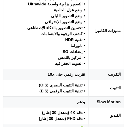
• التصوير بزاوية واسعة Ultrawide
• وضع عزل الخلفية
• وضع التصوير الليلي
• وضع التصوير الإحترافي
• تحسين التصوير بالذكاء الإصطناعي
مميزات الكاميرا
• كشف الوجوه والابتسامات
• تقنية HDR
• بانوراما
• إعدادات ISO
• التركيز باللمس
• العنونة الجغرافية
التقريب
تقريب رقمي حتى 10x
• تقنية التثبيت البصري (OIS)
التثبيت
• تقنية التثبيت الرقمي (EIS)
Slow Motion
يدعم
• دقة 4K (بمعدل 30 إطار)
الفيديو
• دقة FHD (بمعدل 30 إطار)