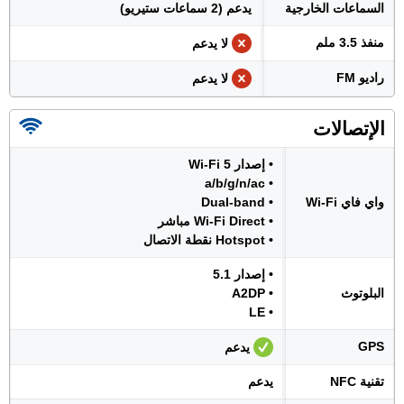
السماعات الخارجية
يدعم (2 سماعات ستيريو)
منفذ 3.5 ملم
لا يدعم
راديو FM
لا يدعم
الإتصالات
• إصدار Wi-Fi 5
• a/b/g/n/ac
واي فاي Wi-Fi
• Dual-band
• Wi-Fi Direct مباشر
• Hotspot نقطة الاتصال
• إصدار 5.1
البلوتوث
• A2DP
• LE
GPS
يدعم
تقنية NFC
يدعم