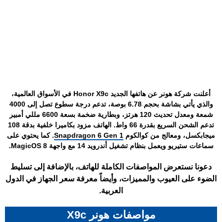
أعلنت شركة هونر عن هاتفها الجديد Honor X9c في الأسواق العالمية،
والذي يأتي بشاشة بحجم 6.78 بوصة، تدعم درجة سطوع تصل إلى 4000
شمعة ومعدل تحديث 120 هرتز، وبطارية ضخمة بسعة 6600 مللي أمبير
تدعم الشحن السريع بقدرة 66 واط. الهاتف مزود بكاميرا خلفية بدقة 108
ميجابكسل، ومعالج من كوالكوم
Snapdragon 6 Gen 1
. كما يحتوي على
سماعات ستيريو ويعمل بنظام تشغيل أندرويد 14 مع واجهة MagicOS 8.
دعونا نستعرض المواصفات الكاملة للهاتف، بالإضافة إلى تسليط
الضوء على العيوب والمميزات، وأيضاً معرفة سعر الجهاز في الدول
العربية.
مواصفات هونر X9c