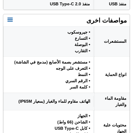
منفذ USB
منفذ USB Type-C 2.0
مواصفات اخرى
• جيروسكوب
• التسارع
المستشعرات
• البوصلة
• التقارب
• مستشعر بصمة الأصابع (مدمج في الشاشة)
• التعرف على الوجه
انواع الحماية
• النمط
• الرقم السري
• كلمة السر
مقاومة الماء
الهاتف مقاوم للماء والغبار (بمعيار IP65M)
والغبار
• الجهاز
• الشاحن (66 واط)
محتويات علبة
• كابل USB Type-C
الجهاز