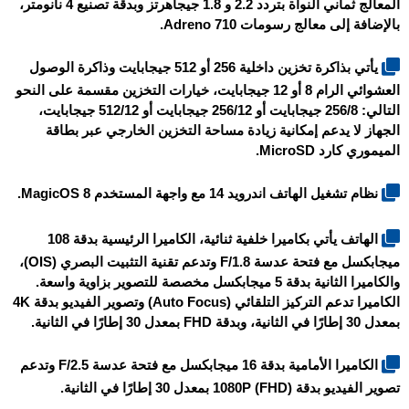
المعالج ثماني النواة بتردد 2.2 و 1.8 جيجاهرتز وبدقة تصنيع 4 نانومتر،
بالإضافة إلى معالج رسومات Adreno 710.
يأتي بذاكرة تخزين داخلية 256 أو 512 جيجابايت وذاكرة الوصول
العشوائي الرام 8 أو 12 جيجابايت، خيارات التخزين مقسمة على النحو
التالي: 256/8 جيجابايت أو 256/12 جيجابايت أو 512/12 جيجابايت
،
الجهاز لا يدعم إمكانية زيادة مساحة التخزين الخارجي عبر بطاقة
الميموري كارد MicroSD.
نظام تشغيل الهاتف اندرويد 14 مع واجهة المستخدم MagicOS 8.
الهاتف يأتي بكاميرا خلفية ثنائية، الكاميرا الرئيسية بدقة 108
ميجابكسل مع فتحة عدسة F/1.8 وتدعم تقنية التثبيت البصري (OIS)،
والكاميرا الثانية بدقة 5 ميجابكسل مخصصة للتصوير بزاوية واسعة.
الكاميرا تدعم التركيز التلقائي (Auto Focus) وتصوير الفيديو بدقة 4K
بمعدل 30 إطارًا في الثانية، وبدقة FHD بمعدل 30 إطارًا في الثانية.
الكاميرا الأمامية بدقة 16 ميجابكسل مع فتحة عدسة F/2.5 وتدعم
تصوير الفيديو بدقة 1080P (FHD) بمعدل 30 إطارًا في الثانية.