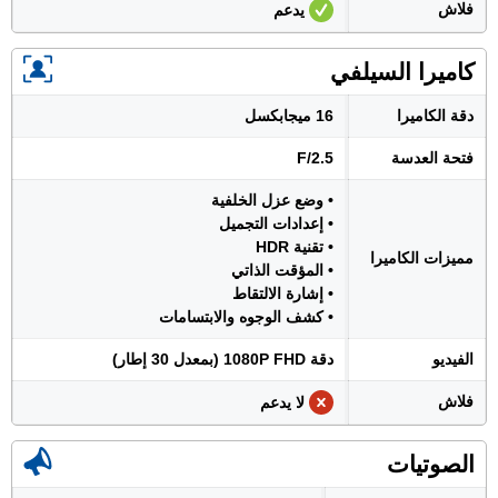
فلاش
يدعم
كاميرا السيلفي
دقة الكاميرا
16 ميجابكسل
فتحة العدسة
F/2.5
• وضع عزل الخلفية
• إعدادات التجميل
• تقنية HDR
مميزات الكاميرا
• المؤقت الذاتي
• إشارة الالتقاط
• كشف الوجوه والابتسامات
الفيديو
دقة 1080P FHD (بمعدل 30 إطار)
فلاش
لا يدعم
الصوتيات