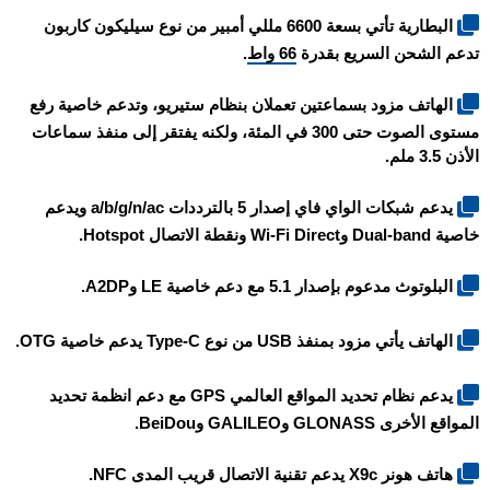
البطارية تأتي بسعة 6600 مللي أمبير من نوع سيليكون كاربون
تدعم الشحن السريع بقدرة
66 واط
.
الهاتف مزود بسماعتين تعملان بنظام ستيريو، وتدعم خاصية رفع
مستوى الصوت حتى 300 في المئة، ولكنه يفتقر إلى منفذ سماعات
الأذن 3.5 ملم.
يدعم شبكات الواي فاي إصدار 5 بالترددات a/b/g/n/ac ويدعم
خاصية Dual-band وWi-Fi Direct ونقطة الاتصال Hotspot.
البلوتوث مدعوم بإصدار 5.1 مع دعم خاصية LE وA2DP.
الهاتف يأتي مزود بمنفذ USB من نوع Type-C يدعم خاصية OTG.
يدعم نظام تحديد المواقع العالمي GPS مع دعم انظمة تحديد
المواقع الأخرى GLONASS وGALILEO وBeiDou.
هاتف هونر X9c يدعم تقنية الاتصال قريب المدى NFC.