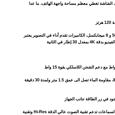
ي بشاشة كبيرة الحجم مقاس 6.78 بوصة، الشاشة تغطي معظم مساحة واجهة الهاتف، ما عدا
تز
الكاميرات تقدم أداء في التصوير يعتبر
4K بمعدل 30 إطار في الثانية
الهاتف يأتي مقاوم للماء والغبار بمعيار IP68، مقاومة الماء تصل الى عمق 1.5 متر ولمدة 30 دقيقة
ود في زر الطاقة جانب الجهاز
الهاتف يأتي مزود بسماعات ستيريو، السماعات تدعم تقنية الصوت عالي الدقة Hi-Res وتقنية