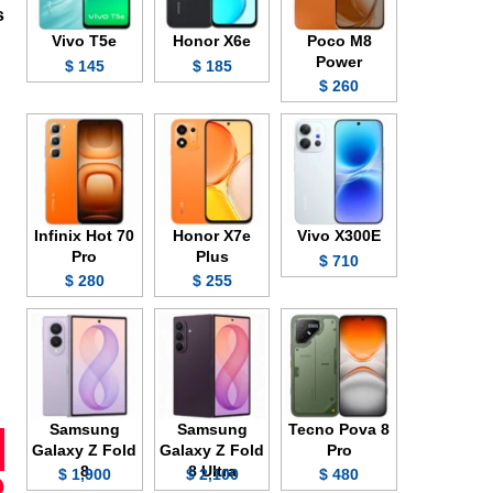
s
Vivo T5e
Honor X6e
Poco M8
Power
145 $
185 $
260 $
Infinix Hot 70
Honor X7e
Vivo X300E
Pro
Plus
710 $
280 $
255 $
Samsung
Samsung
Tecno Pova 8
Galaxy Z Fold
Galaxy Z Fold
Pro
8
8 Ultra
1,900 $
2,100 $
480 $