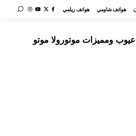
ن
هواتف شاومي
هواتف ريلمي
عر ومواصفات Motorola Moto G75 عيوب ومميزات موتورولا موتو