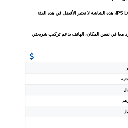
الهاتف يأتي بشاشة من نوع IPS LCD، هذه الشاشة لا تعتبر الأفضل في هذه الفئة
 SIM وبطاقة ميموري كارد معا في نفس المكان، الهاتف يدعم تركيب شريحتي