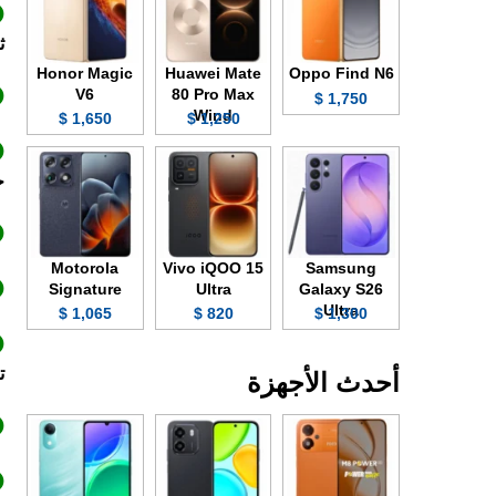
ث
Honor Magic
Huawei Mate
Oppo Find N6
V6
80 Pro Max
1,750 $
Wind
1,650 $
1,250 $
ج
Motorola
Vivo iQOO 15
Samsung
Signature
Ultra
Galaxy S26
Ultra
1,065 $
820 $
1,300 $
ت
أحدث الأجهزة