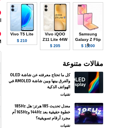
ا
Vivo T5 Lite
Vivo iQOO
Samsung
Z11 Lite 44W
Galaxy Z Flip
210 $
SIM أو
8
205 $
1,200 $
مقالات متنوعة
كل ما تحتاج معرفته عن شاشة OLED
والفرق بينها وبين شاشة AMOLED في
الهواتف الذكية
تقنيات
معدل تحديث 185 هرتز: هل 185Hz
خطوة حقيقية بعد 144Hz و165Hz أم
مجرد أرقام تسويقية؟
تقنيات