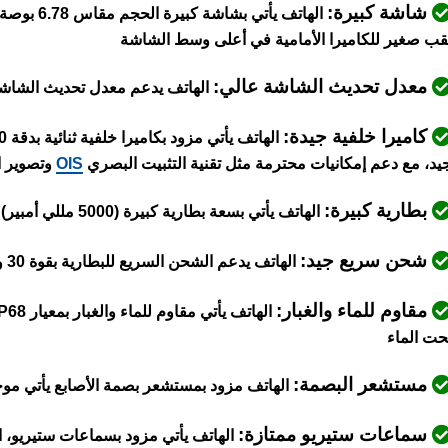
شاشة كبيرة:
الهاتف يأت
قب صغير للكاميرا الأمامية في أعلى وسط الشاشة
معدل تحديث الشاشة عالي:
الهاتف يدعم معدل تحديث الشاشة 120 هر
كاميرا خلفية جيدة:
الهاتف يأتي مزود بكاميرا خلفية ثنائية بدقة 50 و 8 ميجابكسل،
يد، مع دعم إمكانيات محترمة مثل تقنية التثبيت البصري
OIS
وتصوير الفيديو بدقة 
بطارية كبيرة:
الهاتف يأتي بسعة بطارية كبيرة (5000 مللي أمبير)
شحن سريع جيد:
الهاتف يدعم الشحن السريع للبطارية بقوة 30 واط مع دعم الشحن اللاسلكي بقوة 15 واط
مقاوم للماء والغبار:
حت الماء
مستشعر البصمة:
الهاتف مزود بمستشعر بصمة الأصابع يأتي موج
سماعات ستيريو ممتازة: