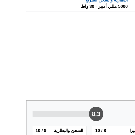
البطارية والشحن السريع
5000 مللي أمبير - 30 واط
8.3
يرا
8
/ 10
الشحن والبطارية
9
/ 10