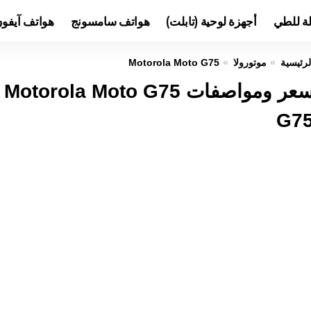
لة للطي
أجهزة لوحية (تابلت)
هواتف سامسونج
هواتف آيفو
لرئيسية
موتورولا
Motorola Moto G75
س
G7