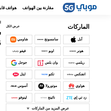
مقارنة بين الهواتف
هواتف قاب
ا
الماركات
عرض الكل
آبل
سامسونج
شاومي
5
هونر
اوبو
فيفو
ريلمي
وان بلس
جوجل
انفنكس
تكنو
ايتل
هواوي
موتورولا
أسوس
زد تي إي
ناثينج
لينوفو
عرض المزيد من الماركات