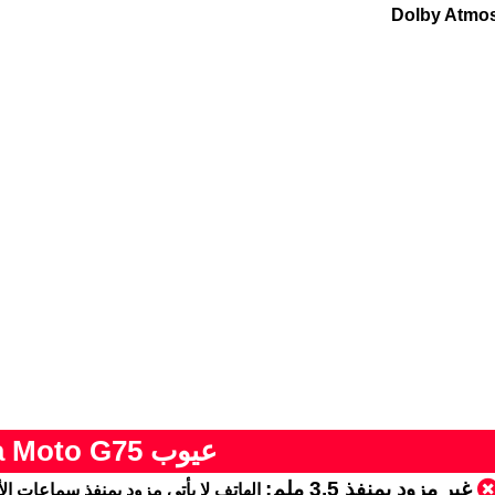
Dolby Atmo
عيوب Motorola Moto G75
غير مزود بمنفذ 3.5 ملم:
الهاتف لا يأتي مزود بمنفذ سماعات الأذن m jack