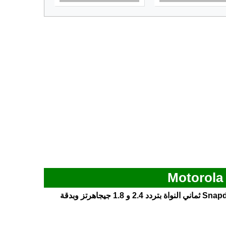
الهاتف يأتي مزود بمعالج Snapdragon 6 Gen 3 ثماني النواة بتردد 2.4 و 1.8 جيجاهرتز وبدقة