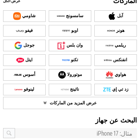
الماركات
عرض الكل
آبل
سامسونج
شاومي
هونر
اوبو
فيفو
ريلمي
وان بلس
جوجل
انفنكس
تكنو
ايتل
هواوي
موتورولا
أسوس
زد تي إي
ناثينج
لينوفو
عرض المزيد من الماركات
البحث عن جهاز