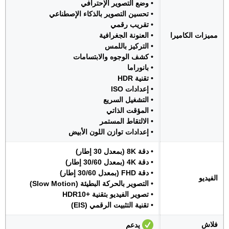
• وضع التصوير الإحترافي
• تحسين التصوير بالذكاء الإصطناعي
• تقريب رقمي
مميزات الكاميرا
• العنونة الجغرافية
• التركيز باللمس
• كشف الوجوه والابتسامات
• بانوراما
• تقنية HDR
• إعدادات ISO
• التشغيل السريع
• المؤقت الذاتي
• الالتقاط المستمر
• إعدادات توازن اللون الأبيض
• دقة 8K (بمعدل 30 إطار)
• دقة 4K (بمعدل 30/60 إطار)
• دقة FHD (بمعدل 30/60 إطار)
الفيديو
• التصوير بالحركة البطيئة (Slow Motion)
• تصوير الفيديو بتقنية +HDR10
• تقنية التثبيت الرقمي (EIS)
فلاش
يدعم