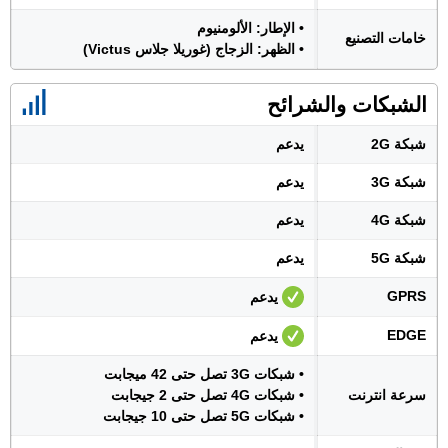
• الإطار: الألومنيوم
خامات التصنيع
• الظهر: الزجاج (غوريلا جلاس Victus)
الشبكات والشرائح
شبكة 2G
يدعم
شبكة 3G
يدعم
شبكة 4G
يدعم
شبكة 5G
يدعم
GPRS
يدعم
EDGE
يدعم
• شبكات 3G تصل حتى 42 ميجابت
سرعة انترنت
• شبكات 4G تصل حتى 2 جيجابت
• شبكات 5G تصل حتى 10 جيجابت