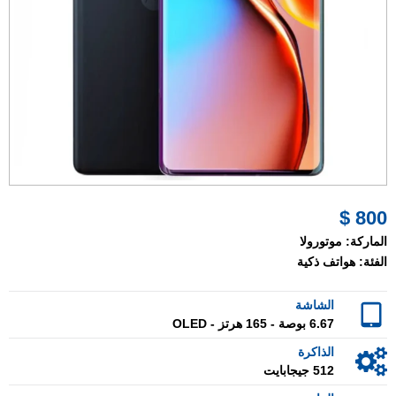
800 $
الماركة:
موتورولا
الفئة:
هواتف ذكية
الشاشة
6.67 بوصة - 165 هرتز - OLED
الذاكرة
512 جيجابايت