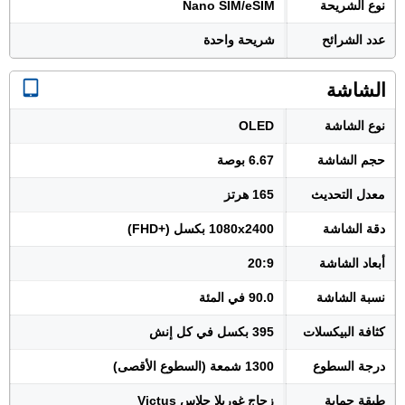
نوع الشريحة
Nano SIM/eSIM
عدد الشرائح
شريحة واحدة
الشاشة
نوع الشاشة
OLED
حجم الشاشة
6.67 بوصة
معدل التحديث
165 هرتز
دقة الشاشة
1080x2400 بكسل (+FHD)
أبعاد الشاشة
20:9
نسبة الشاشة
90.0 في المئة
كثافة البيكسلات
395 بكسل في كل إنش
درجة السطوع
1300 شمعة (السطوع الأقصى)
طبقة حماية
زجاج غوريلا جلاس Victus