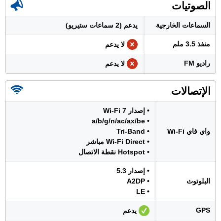
الصوتيات
السماعات الخارجية
يدعم (2 سماعات ستيريو)
منفذ 3.5 ملم
لا يدعم
راديو FM
لا يدعم
الإتصالات
• إصدار Wi-Fi 7
• a/b/g/n/ac/ax/be
واي فاي Wi-Fi
• Tri-Band
• Wi-Fi Direct مباشر
• Hotspot نقطة الاتصال
• إصدار 5.3
البلوتوث
• A2DP
• LE
GPS
يدعم