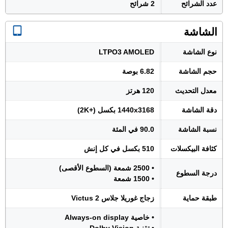
عدد الشرائح
2 شرائح
الشاشة
نوع الشاشة
LTPO3 AMOLED
حجم الشاشة
6.82 بوصة
معدل التحديث
120 هرتز
دقة الشاشة
1440x3168 بكسل (+2K)
نسبة الشاشة
90.0 في المئة
كثافة البيكسلات
510 بكسل في كل إنش
• 2500 شمعة (السطوع الأقصى)
درجة السطوع
• 1500 شمعة
طبقة حماية
زجاج غوريلا جلاس Victus 2
• خاصية Always-on display