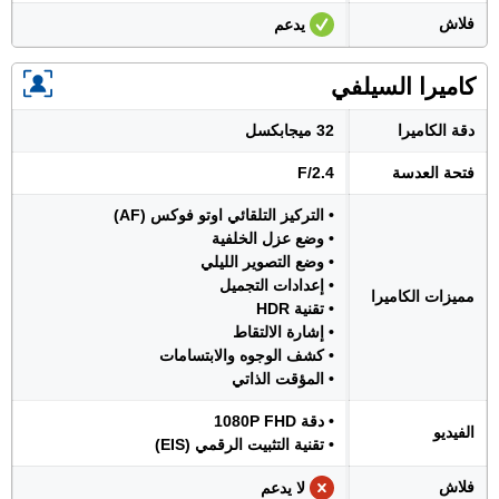
فلاش
يدعم
كاميرا السيلفي
دقة الكاميرا
32 ميجابكسل
فتحة العدسة
F/2.4
• التركيز التلقائي اوتو فوكس (AF)
• وضع عزل الخلفية
• وضع التصوير الليلي
• إعدادات التجميل
مميزات الكاميرا
• تقنية HDR
• إشارة الالتقاط
• كشف الوجوه والابتسامات
• المؤقت الذاتي
• دقة 1080P FHD
الفيديو
• تقنية التثبيت الرقمي (EIS)
فلاش
لا يدعم