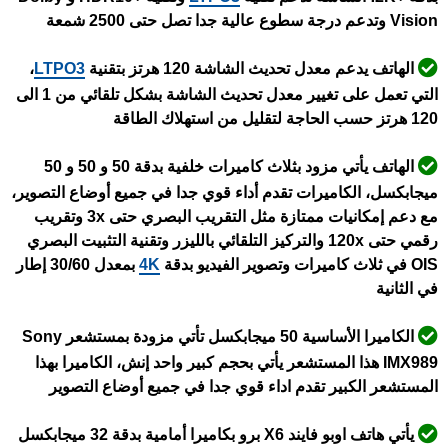
Vision وتدعم درجة سطوع عالية جدا تصل حتى 2500 شمعة
الهاتف يدعم معدل تحديث الشاشة 120 هرتز بتقنية
LTPO3
،
التي تعمل على تغيير معدل تحديث الشاشة بشكل تلقائي من 1 الى
120 هرتز حسب الحاجة لتقليل من استهلاك الطاقة
الهاتف يأتي مزود بثلاث كاميرات خلفية بدقة 50 و 50 و 50
ميجابكسل، الكاميرات تقدم أداء قوي جدا في جميع أوضاع التصوير،
مع دعم إمكانيات ممتازة مثل التقريب البصري حتى 3x وتقريب
رقمي حتى 120x والتركيز التلقائي بالليزر وتقنية التثبيت البصري
OIS في ثلاث كاميرات وتصوير الفيديو بدقة
4K
بمعدل 30/60 إطار
في الثانية
الكاميرا الأساسية 50 ميجابكسل تأتي مزودة بمستشعر Sony
IMX989 هذا المستشعر يأتي بحجم كبير واحد إنش، الكاميرا بهذا
المستشعر الكبير تقدم اداء قوي جدا في جميع أوضاع التصوير
يأتي هاتف اوبو فايند X6 برو بكاميرا أمامية بدقة 32 ميجابكسل