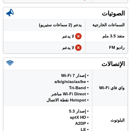
الصوتيات
السماعات الخارجية
يدعم (2 سماعات ستيريو)
منفذ 3.5 ملم
لا يدعم
راديو FM
لا يدعم
الإتصالات
• إصدار Wi-Fi 7
• a/b/g/n/ac/ax/be
واي فاي Wi-Fi
• Tri-Band
• Wi-Fi Direct مباشر
• Hotspot نقطة الاتصال
• إصدار 5.3
• aptX HD
البلوتوث
• A2DP
• LE