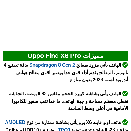
مميزات Oppo Find X6 Pro
الهاتف يأتي مزود بمعالج
Snapdragon 8 Gen 2
بدقة تصنيع 4
نانومتر، المعالج يقدم أداء قوي جدا ويعتبر اقوى معالج هواتف
أندرويد لسنة 2023 بدون منازع
الهاتف يأتي بشاشة كبيرة الحجم مقاس 6.82 بوصة، الشاشة
تغطي معظم مساحة واجهة الهاتف، ما عدا ثقب صغير للكاميرا
الأمامية في أعلى وسط الشاشة
هاتف اوبو فايند X6 برو يأتي بشاشة ممتازة من نوع
AMOLED
بدقة +2K، الشاشة تدعم تقنية
LTPO3
وتقنية +HDR10 و Dolby