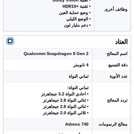
• تقنية Dolby Vision
• تقنية +HDR10
وظائف أخرى
• وضع حماية العين
• الوضع الليلي
• دعم مليار لون
العتاد
اسم المعالج
Qualcomm Snapdragon 8 Gen 2
دقة التصنيع
4 نانومتر
عدد الأنوية
ثماني النواة
ثماني النواة:
• احادي النواة 3.2 جيجاهرتز
تردد المعالج
• ثنائي النواة 2.8 جيجاهرتز
• ثنائي النواة 2.8 جيجاهرتز
• ثلاثي النواة 2.0 جيجاهرتز
معالج الرسومات
Adreno 740