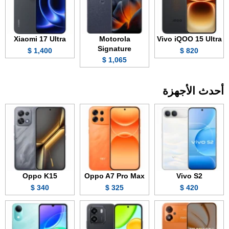
Xiaomi 17 Ultra
Motorola
Vivo iQOO 15 Ultra
Signature
1,400 $
820 $
1,065 $
أحدث الأجهزة
Oppo K15
Oppo A7 Pro Max
Vivo S2
340 $
325 $
420 $