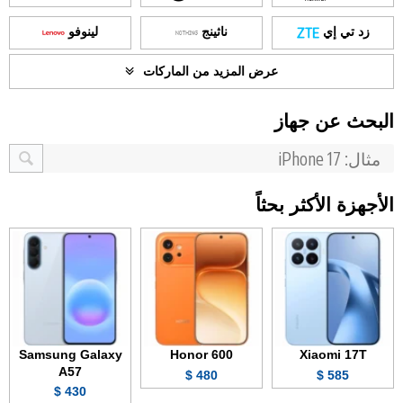
زد تي إي
ناثينج
لينوفو
عرض المزيد من الماركات
البحث عن جهاز
الأجهزة الأكثر بحثاً
Samsung Galaxy
Honor 600
Xiaomi 17T
A57
480 $
585 $
430 $