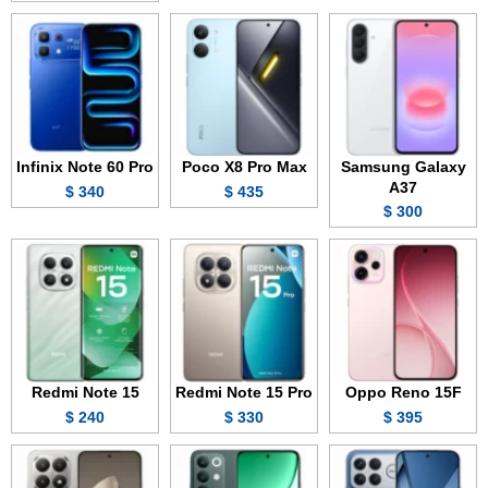
Infinix Note 60 Pro
Poco X8 Pro Max
Samsung Galaxy
A37
340 $
435 $
300 $
Redmi Note 15
Redmi Note 15 Pro
Oppo Reno 15F
240 $
330 $
395 $