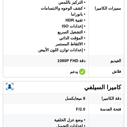
• التركيز باللمس
مميزات الكاميرا
• كشف الوجوه والابتسامات
• بانوراما
• تقنية HDR
• إعدادات ISO
• التشغيل السريع
• المؤقت الذاتي
• الالتقاط المستمر
• إعدادات توازن اللون الأبيض
الفيديو
دقة 1080P FHD
فلاش
يدعم
كاميرا السيلفي
دقة الكاميرا
8 ميجابكسل
فتحة العدسة
F/2.0
• وضع عزل الخلفية
• إعدادات التجميل