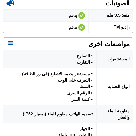
الصوتيات
منفذ 3.5 ملم
يدعم
راديو FM
يدعم
مواصفات اخرى
• التسارع
المستشعرات
• التقارب
• مستشعر بصمة الأصابع (في زر الطاقة)
• التعرف على الوجه
انواع الحماية
• النمط
• الرقم السري
• كلمة السر
مقاومة الماء
تصميم الهاتف مقاوم للماء (بمعيار IP52)
والغبار
• الجهاز
• الشاحن (10 واط)