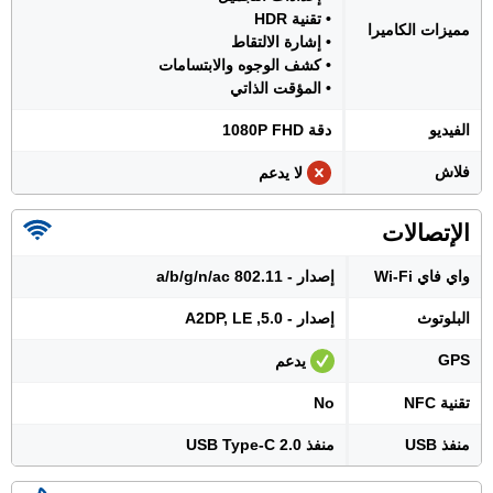
• تقنية HDR
مميزات الكاميرا
• إشارة الالتقاط
• كشف الوجوه والابتسامات
• المؤقت الذاتي
الفيديو
دقة 1080P FHD
فلاش
لا يدعم
الإتصالات
واي فاي Wi-Fi
إصدار - 802.11 a/b/g/n/ac
البلوتوث
إصدار - 5.0, A2DP, LE
GPS
يدعم
تقنية NFC
No
منفذ USB
منفذ USB Type-C 2.0