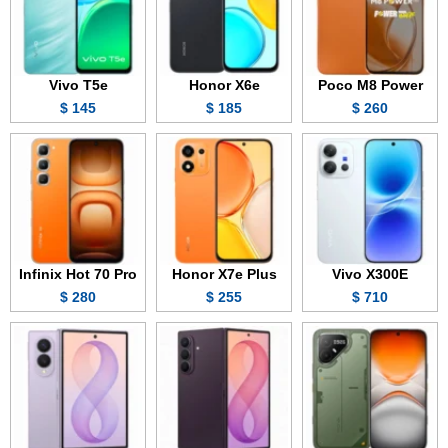
Vivo T5e
Honor X6e
Poco M8 Power
145 $
185 $
260 $
Infinix Hot 70 Pro
Honor X7e Plus
Vivo X300E
280 $
255 $
710 $