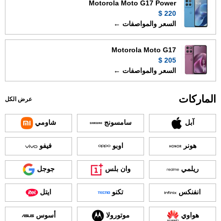
Motorola Moto G17 Power
220 $
السعر والمواصفات ←
Motorola Moto G17
205 $
السعر والمواصفات ←
الماركات
عرض الكل
آبل
سامسونج
شاومي
هونر
اوبو
فيفو
ريلمي
وان بلس
جوجل
انفنكس
تكنو
ايتل
هواوي
موتورولا
أسوس