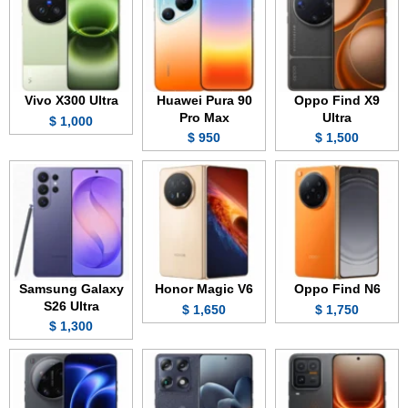
Vivo X300 Ultra
Huawei Pura 90
Oppo Find X9
Pro Max
Ultra
1,000 $
950 $
1,500 $
Samsung Galaxy
Honor Magic V6
Oppo Find N6
S26 Ultra
1,650 $
1,750 $
1,300 $