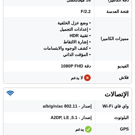
دقة الكاميرا
16 ميجابكسل
فتحة العدسة
F/2.2
• وضع عزل الخلفية
• إعدادات التجميل
• تقنية HDR
مميزات الكاميرا
• إشارة الالتقاط
• كشف الوجوه والابتسامات
• المؤقت الذاتي
الفيديو
دقة 1080P FHD
فلاش
لا يدعم
الإتصالات
واي فاي Wi-Fi
إصدار - 802.11 a/b/g/n/ac
البلوتوث
إصدار - 5.1, A2DP, LE
GPS
يدعم