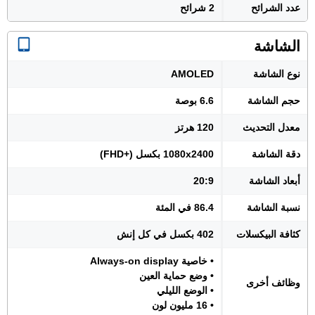
عدد الشرائح
2 شرائح
الشاشة
نوع الشاشة
AMOLED
حجم الشاشة
6.6 بوصة
معدل التحديث
120 هرتز
دقة الشاشة
1080x2400 بكسل (+FHD)
أبعاد الشاشة
20:9
نسبة الشاشة
86.4 في المئة
كثافة البيكسلات
402 بكسل في كل إنش
• خاصية Always-on display
• وضع حماية العين
وظائف أخرى
• الوضع الليلي
• 16 مليون لون