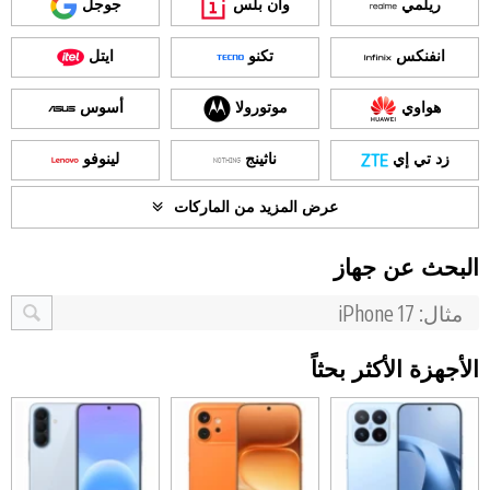
ريلمي
وان بلس
جوجل
انفنكس
تكنو
ايتل
هواوي
موتورولا
أسوس
زد تي إي
ناثينج
لينوفو
عرض المزيد من الماركات
البحث عن جهاز
الأجهزة الأكثر بحثاً