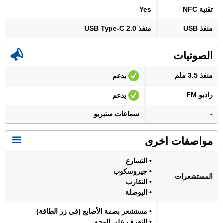
تقنية NFC
Yes
منفذ USB
منفذ USB Type-C 2.0
الصوتيات
منفذ 3.5 ملم
يدعم
راديو FM
يدعم
-
سماعات ستيريو
مواصفات اخرى
• التسارع
• جيروسكوب
المستشعرات
• التقارب
• البوصلة
• مستشعر بصمة الأصابع (في زر الطاقة)
• التعرف على الوجه