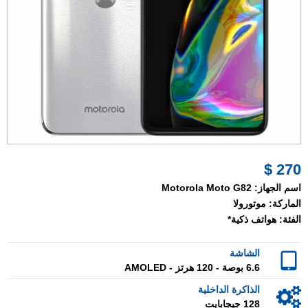
270 $
اسم الجهاز:
Motorola Moto G82
الماركة:
موتورولا
الفئة:
هواتف ذكية*
الشاشة
6.6 بوصة - 120 هرتز - AMOLED
الذاكرة الداخلية
128 جيجابايت