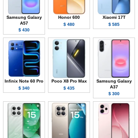
Samsung Galaxy
Honor 600
Xiaomi 17T
A57
480 $
585 $
430 $
Infinix Note 60 Pro
Poco X8 Pro Max
Samsung Galaxy
A37
340 $
435 $
300 $