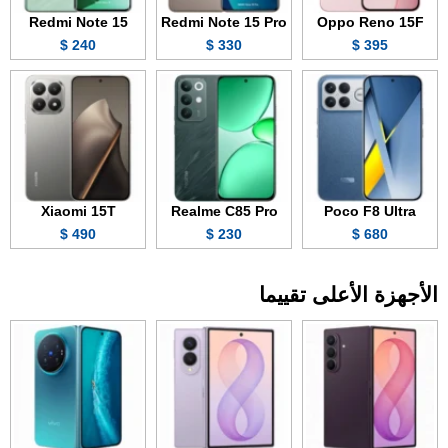
Redmi Note 15
Redmi Note 15 Pro
Oppo Reno 15F
240 $
330 $
395 $
Xiaomi 15T
Realme C85 Pro
Poco F8 Ultra
490 $
230 $
680 $
الأجهزة الأعلى تقييما