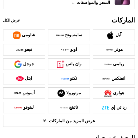
السعر والمواصفات ←
الماركات
عرض الكل
آبل
سامسونج
شاومي
هونر
اوبو
فيفو
ريلمي
وان بلس
جوجل
انفنكس
تكنو
ايتل
هواوي
موتورولا
أسوس
زد تي إي
ناثينج
لينوفو
عرض المزيد من الماركات
البحث عن جهاز