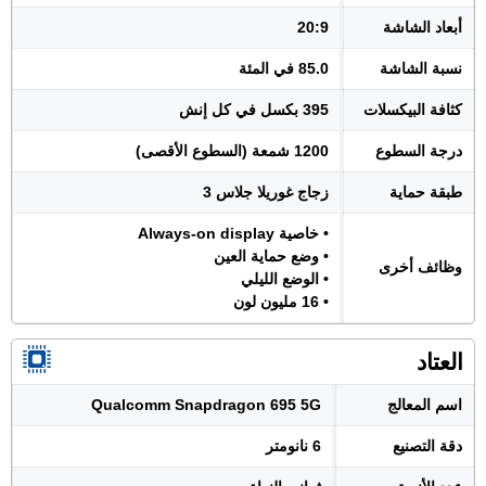
أبعاد الشاشة
20:9
نسبة الشاشة
85.0 في المئة
كثافة البيكسلات
395 بكسل في كل إنش
درجة السطوع
1200 شمعة (السطوع الأقصى)
طبقة حماية
زجاج غوريلا جلاس 3
• خاصية Always-on display
• وضع حماية العين
وظائف أخرى
• الوضع الليلي
• 16 مليون لون
العتاد
اسم المعالج
Qualcomm Snapdragon 695 5G
دقة التصنيع
6 نانومتر