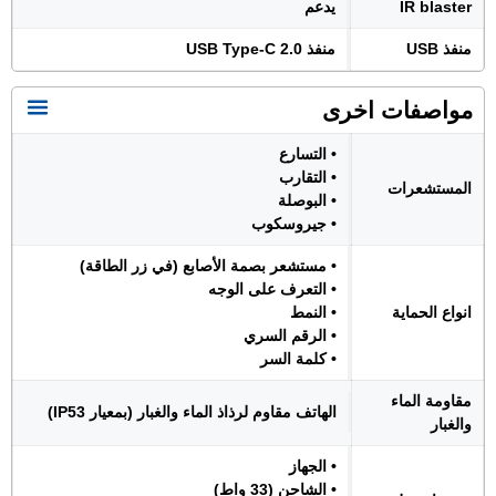
IR blaster
يدعم
منفذ USB
منفذ USB Type-C 2.0
مواصفات اخرى
• التسارع
• التقارب
المستشعرات
• البوصلة
• جيروسكوب
• مستشعر بصمة الأصابع (في زر الطاقة)
• التعرف على الوجه
انواع الحماية
• النمط
• الرقم السري
• كلمة السر
مقاومة الماء
الهاتف مقاوم لرذاذ الماء والغبار (بمعيار IP53)
والغبار
• الجهاز
• الشاحن (33 واط)