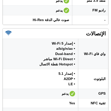
منفذ 3.5 ملم
يدعم
راديو FM
يدعم
-
صوت عالي الدقة Hi-Res
الإتصالات
• إصدار Wi-Fi 5
• a/b/g/n/ac
واي فاي Wi-Fi
• Dual-band
• Wi-Fi Direct مباشر
• Hotspot نقطة الاتصال
• إصدار 5.1
البلوتوث
• A2DP
• LE
GPS
يدعم
تقنية NFC
Yes