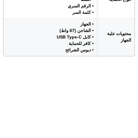
• الرقم السري
• كلمة السر
• الجهاز
• الشاحن (67 واط)
محتويات علبة
• كابل USB Type-C
الجهاز
• كافر للحماية
• دبوس الشرائح