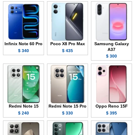
Infinix Note 60 Pro
Poco X8 Pro Max
Samsung Galaxy
A37
340 $
435 $
300 $
Redmi Note 15
Redmi Note 15 Pro
Oppo Reno 15F
240 $
330 $
395 $