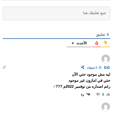
4
تعليق
الأحدث
GG
3 سنوات
ليه مش موجود حتي الآن
حتي في امازون غير موجود
رغم اصداره من نوفمبر 2022م ???‍♀️
رد
6