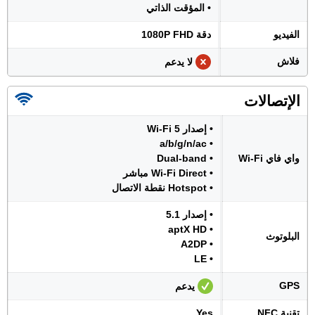
• المؤقت الذاتي
الفيديو
دقة 1080P FHD
فلاش
لا يدعم
الإتصالات
• إصدار Wi-Fi 5
• a/b/g/n/ac
واي فاي Wi-Fi
• Dual-band
• Wi-Fi Direct مباشر
• Hotspot نقطة الاتصال
• إصدار 5.1
• aptX HD
البلوتوث
• A2DP
• LE
GPS
يدعم
تقنية NFC
Yes