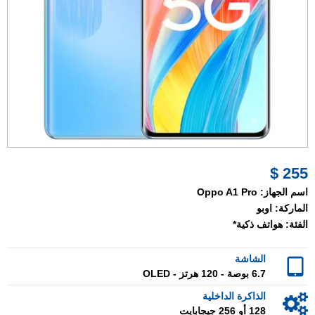
255 $
اسم الجهاز:
Oppo A1 Pro
الماركة:
اوبو
الفئة:
هواتف ذكية*
الشاشة
6.7 بوصة - 120 هرتز - OLED
الذاكرة الداخلية
128 أو 256 جيجابايت