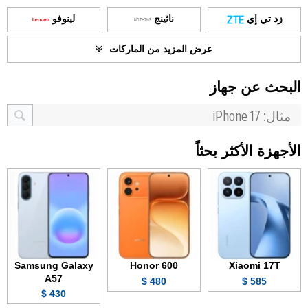
زد تي إي
ناثينج
لينوفو
عرض المزيد من الماركات
البحث عن جهاز
الأجهزة الأكثر بحثاً
Samsung Galaxy
Honor 600
Xiaomi 17T
A57
480 $
585 $
430 $