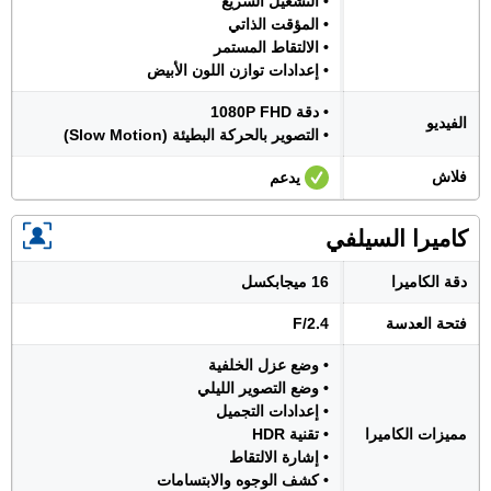
• التشغيل السريع
• المؤقت الذاتي
• الالتقاط المستمر
• إعدادات توازن اللون الأبيض
• دقة 1080P FHD
الفيديو
• التصوير بالحركة البطيئة (Slow Motion)
فلاش
يدعم
كاميرا السيلفي
دقة الكاميرا
16 ميجابكسل
فتحة العدسة
F/2.4
• وضع عزل الخلفية
• وضع التصوير الليلي
• إعدادات التجميل
مميزات الكاميرا
• تقنية HDR
• إشارة الالتقاط
• كشف الوجوه والابتسامات