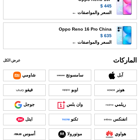
445 $
السعر والمواصفات ←
Oppo Reno 16 Pro China
635 $
السعر والمواصفات ←
الماركات
عرض الكل
آبل
سامسونج
شاومي
هونر
اوبو
فيفو
ريلمي
وان بلس
جوجل
انفنكس
تكنو
ايتل
هواوي
موتورولا
أسوس