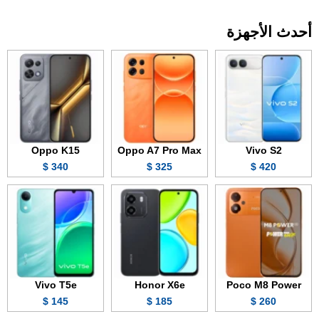
أحدث الأجهزة
Oppo K15
Oppo A7 Pro Max
Vivo S2
340 $
325 $
420 $
Vivo T5e
Honor X6e
Poco M8 Power
145 $
185 $
260 $