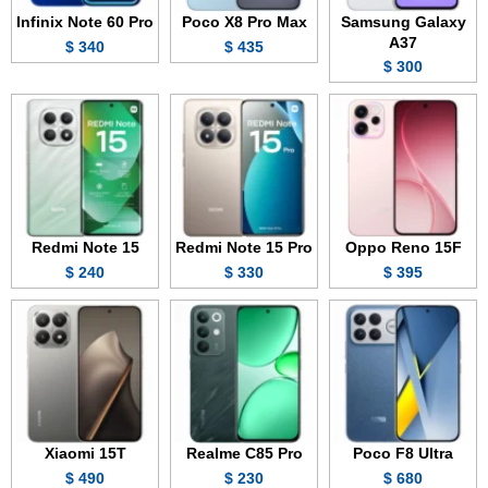
Infinix Note 60 Pro
Poco X8 Pro Max
Samsung Galaxy
A37
340 $
435 $
300 $
Redmi Note 15
Redmi Note 15 Pro
Oppo Reno 15F
240 $
330 $
395 $
Xiaomi 15T
Realme C85 Pro
Poco F8 Ultra
490 $
230 $
680 $