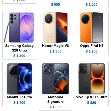
950 $
1,500 $
Samsung Galaxy
Honor Magic V6
Oppo Find N6
S26 Ultra
1,650 $
1,750 $
1,300 $
Xiaomi 17 Ultra
Motorola
Vivo iQOO 15 Ultra
Signature
1,400 $
820 $
1,065 $