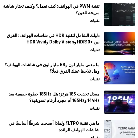
تقنية PWM في الهواتف: كيف تعمل؟ وكيف تختار شاشة
مريحة للعين؟
تقنيات
دليلك الشامل لتقنية HDR في شاشات الهواتف: الفرق
بين +HDR10 وDolby Vision وHDR Vivid
تقنيات
ما معنى مليار لون و68 مليار لون في شاشات الهواتف؟
وهل تلاحظ عينك الفرق فعلًا؟
تقنيات
معدل تحديث 185 هرتز: هل 185Hz خطوة حقيقية بعد
144Hz و165Hz أم مجرد أرقام تسويقية؟
تقنيات
ما هي تقنية LTPO؟ ولماذا أصبحت شرطًا أساسيًا في
شاشات الهواتف الرائدة
تقنيات