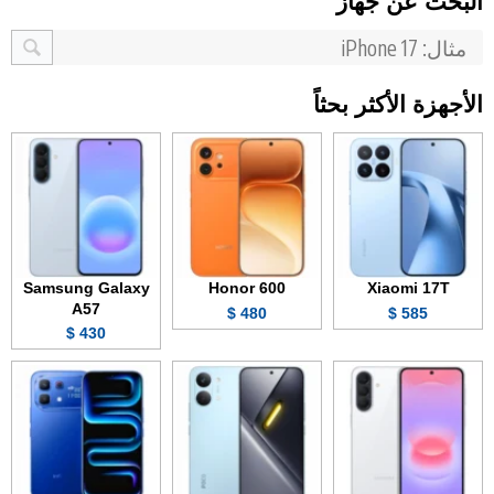
البحث عن جهاز
الأجهزة الأكثر بحثاً
Samsung Galaxy
Honor 600
Xiaomi 17T
A57
480 $
585 $
430 $