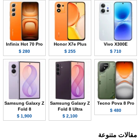
Infinix Hot 70 Pro
Honor X7e Plus
Vivo X300E
280 $
255 $
710 $
Samsung Galaxy Z
Samsung Galaxy Z
Tecno Pova 8 Pro
Fold 8
Fold 8 Ultra
480 $
1,900 $
2,100 $
مقالات متنوعة