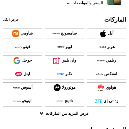
السعر والمواصفات ←
الماركات
عرض الكل
آبل
سامسونج
شاومي
هونر
اوبو
فيفو
ريلمي
وان بلس
جوجل
انفنكس
تكنو
ايتل
هواوي
موتورولا
أسوس
زد تي إي
ناثينج
لينوفو
عرض المزيد من الماركات