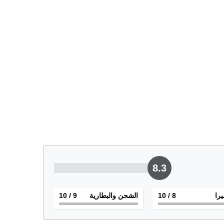
8.3
يرا
8
/ 10
الشحن والبطارية
9
/ 10