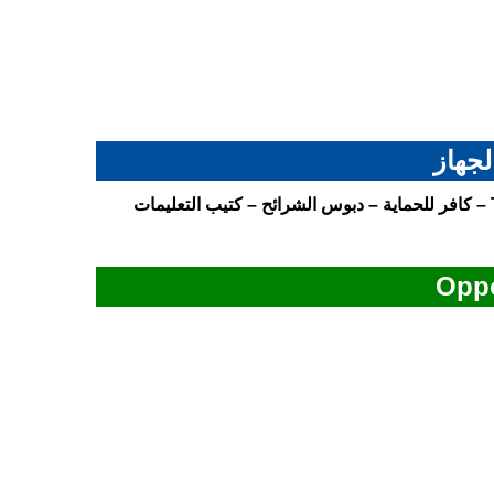
لجهاز
الجهاز اوبو A5x – الشاحن بقدرة 45 واط – كابل USB من نوع Type-C – كافر للحماية – دبوس الشرائح – كتيب التعليمات