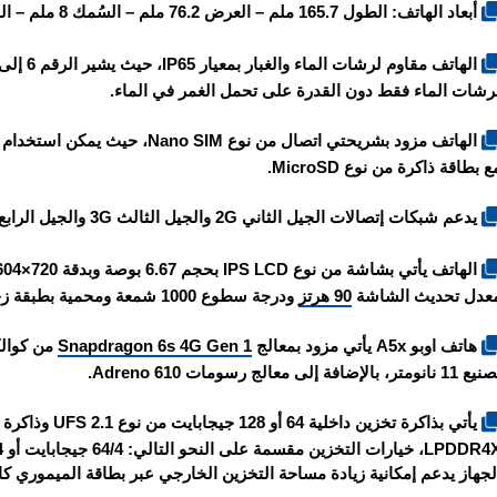
أبعاد الهاتف: الطول 165.7 ملم – العرض 76.2 ملم – السُمك 8 ملم – الوزن 193 غرام.
رشات الماء فقط دون القدرة على تحمل الغمر في الماء.
الهاتف مزود بشريحتي اتصال من نو
ع بطاقة ذاكرة من نوع MicroSD.
يدعم شبكات إتصالات الجيل الثاني 2G والجيل الثالث 3G والجيل الرابع 4G.
عدل تحديث الشاشة
90 هرتز
ودرجة سطوع 1000 شمعة ومحمية بطبقة زجاج غوريلا جلاس 7i أو AGC DT-Star D Plus.
هاتف اوبو A5x يأتي مزود بمعالج
Snapdragon 6s 4G Gen 1
11 نانومتر، بالإضافة إلى معالج رسومات Adreno 610.
لجهاز يدعم إمكانية زيادة مساحة التخزين الخارجي عبر بطاقة الميموري كارد croSD