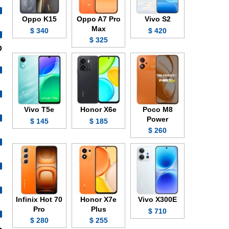
Oppo K15
Oppo A7 Pro
Vivo S2
Max
340 $
420 $
325 $
HD
Vivo T5e
Honor X6e
Poco M8
Power
145 $
185 $
260 $
Infinix Hot 70
Honor X7e
Vivo X300E
Pro
Plus
710 $
280 $
255 $
وZSS