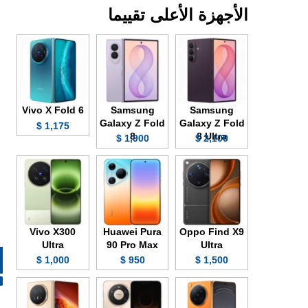
الأجهزة الأعلى تقييما
Vivo X Fold 6
Samsung
Samsung
Galaxy Z Fold
Galaxy Z Fold
1,175 $
8
8 Ultra
1,900 $
2,100 $
Vivo X300
Huawei Pura
Oppo Find X9
Ultra
90 Pro Max
Ultra
1,000 $
950 $
1,500 $