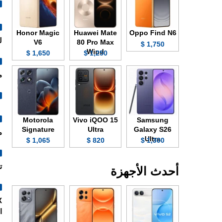
Honor Magic
Huawei Mate
Oppo Find N6
ل
V6
80 Pro Max
1,750 $
Wind
1,650 $
1,250 $
م
Motorola
Vivo iQOO 15
Samsung
Signature
Ultra
Galaxy S26
م
Ultra
1,065 $
820 $
1,300 $
تصنيع 
أحدث الأجهزة
ا