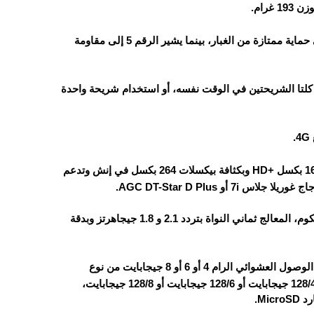
الهاتف مقاوم لرشات الماء والغبار بمعيار IP65، حيث يشير الرقم 6 إلى حماية ممتازة من الغبار، بينما يشير الرقم 5 إلى مقاومة
ع Nano SIM، حيث يمكن استخدام كلتا الشريحتين في الوقت نفسه، أو استخدام شريحة واحدة
الهاتف يأتي بشاشة من نوع IPS LCD بحجم 6.67 بوصة وبدقة 720×1604 بكسل +HD وبكثافة بيكسلات 264 بكسل في إنش وتدعم
من كوالكوم، المعالج ثماني النواة بتردد 2.1 و 1.8 جيجاهرتز وبدقة
يأتي بذاكرة تخزين داخلية 64 أو 128 جيجابايت من نوع UFS 2.1 وذاكرة الوصول العشوائي الرام 4 أو 6 أو 8 جيجابايت من نوع
LPDDR4X، خيارات التخزين مقسمة على النحو التالي: 64/4 جيجابايت أو 128/4 جيجابايت أو 128/6 جيجابايت أو 128/8 جيجابايت،
Mi.