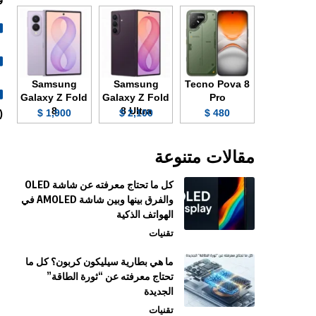
Samsung
Samsung
Tecno Pova 8
Galaxy Z Fold
Galaxy Z Fold
Pro
8
8 Ultra
1,900 $
2,100 $
480 $
ace Unlock).
مقالات متنوعة
كل ما تحتاج معرفته عن شاشة OLED
والفرق بينها وبين شاشة AMOLED في
الهواتف الذكية
تقنيات
ما هي بطارية سيليكون كربون؟ كل ما
تحتاج معرفته عن “ثورة الطاقة”
الجديدة
تقنيات