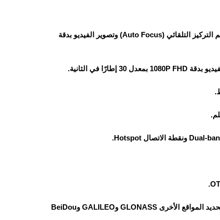
الهاتف يأتي بكاميرا خلفية بدقة 32 ميجابكسل بفتحة عدسة F/1.8، وتدعم التركيز التلقائي (Auto Focus) وتصوير الفيديو بدقة
جهاز اوبو A5x يدعم نظام تحديد المواقع العالمي GPS مع دعم أنظمة تحديد المواقع الأخرى GLONASS وGALILEO وBeiDou