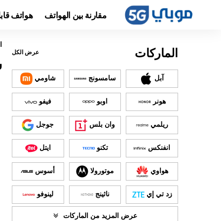
مقارنة بين الهواتف
هواتف قاب
ا
الماركات
عرض الكل
س
آبل
سامسونج
شاومي
هونر
اوبو
فيفو
ريلمي
وان بلس
جوجل
انفنكس
تكنو
ايتل
هواوي
موتورولا
أسوس
زد تي إي
ناثينج
لينوفو
عرض المزيد من الماركات