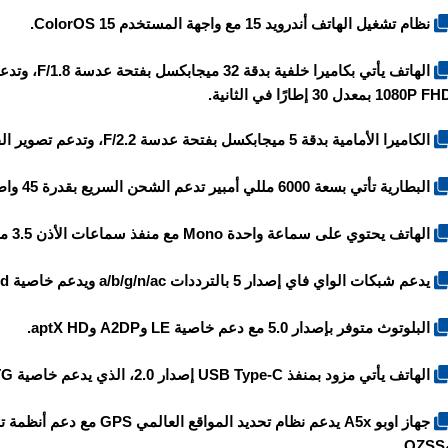
نظام تشغيل الهاتف أندرويد 15 مع واجهة المستخدم ColorOS 15.
1080P F بمعدل 30 إطارًا في الثانية.
الكاميرا الأمامية بدقة 5 ميجابكسل بفتحة عدسة F/2.2، وتدعم تصوير الفيديو بدقة 1080P FHD بمعدل 30 إطارًا في الثانية.
البطارية تأتي بسعة 6000 مللي أمبير تدعم الشحن السريع بقدرة 45 واط.
الهاتف يحتوي على سماعة واحدة Mono مع منفذ سماعات الأذن 3.5 ملم.
يدعم شبكات الواي فاي إصدار 5 بالترددات a/b/g/n/ac ويدعم خاصية Dual-band ونقطة الاتصال Hotspot.
البلوتوث متوفر بإصدار 5.0 مع دعم خاصية LE وA2DP وaptX HD.
الهاتف يأتي مزود بمنفذ USB Type-C إصدار 2.0، الذي يدعم خاصية OTG.
Q.