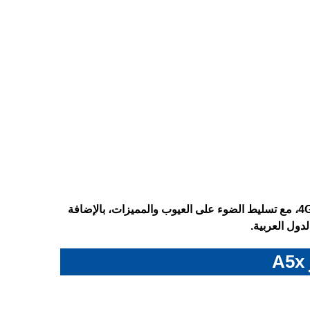
تعرف على المواصفات الكاملة لهاتف Oppo A5x – اوبو A5x نسخة 4G، مع تسليط الضوء على العيوب والمميزات، بالإضافة
دول العربية.