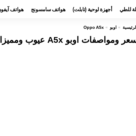
لة للطي
أجهزة لوحية (تابلت)
هواتف سامسونج
هواتف آيفو
لرئيسية
اوبو
Oppo A5x
عر ومواصفات اوبو A5x عيوب ومميزات Oppo A5x