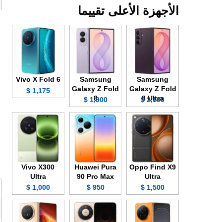
الأجهزة الأعلى تقييما
Vivo X Fold 6
Samsung
Samsung
Galaxy Z Fold
Galaxy Z Fold
1,175 $
8
8 Ultra
1,900 $
2,100 $
Vivo X300
Huawei Pura
Oppo Find X9
Ultra
90 Pro Max
Ultra
1,000 $
950 $
1,500 $