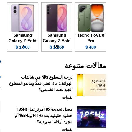
Samsung
Samsung
Tecno Pova 8
Galaxy Z Fold
Galaxy Z Fold
Pro
8
8 Ultra
1,900 $
2,100 $
480 $
صو
مقالات متنوعة
ج
درجة السطوع Nits في شاشات
الهواتف: ماذا تعني فعلًا وما هو السطوع
الجيد تحت الشمس؟
تقنيات
معدل تحديث 185 هرتز: هل 185Hz
خطوة حقيقية بعد 144Hz و165Hz أم
مجرد أرقام تسويقية؟
تقنيات