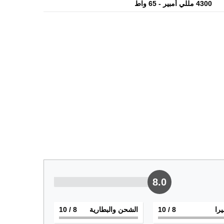
4300 مللي أمبير - 65 واط
8.0
يرا
8
/ 10
الشحن والبطارية
8
/ 10