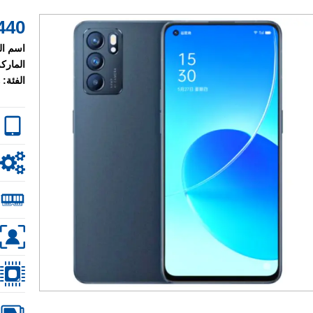
440 $
اسم ال
الماركة
الفئة: