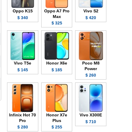
Oppo K15
Oppo A7 Pro
Vivo S2
Max
340 $
420 $
325 $
Vivo T5e
Honor X6e
Poco M8
Power
145 $
185 $
260 $
Infinix Hot 70
Honor X7e
Vivo X300E
Pro
Plus
710 $
280 $
255 $