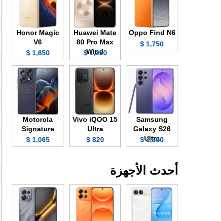
Honor Magic
Huawei Mate
Oppo Find N6
V6
80 Pro Max
1,750 $
Wind
1,650 $
1,250 $
Motorola
Vivo iQOO 15
Samsung
Signature
Ultra
Galaxy S26
Ultra
1,065 $
820 $
1,300 $
أحدث الأجهزة