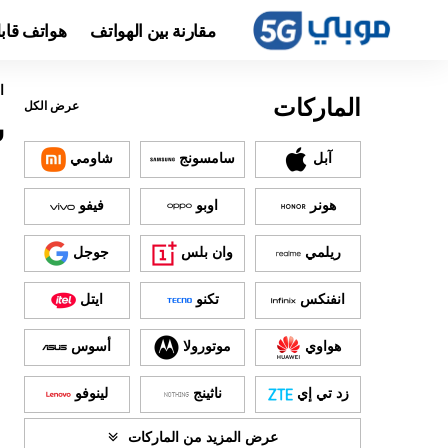
مقارنة بين الهواتف
هواتف قاب
ا
الماركات
عرض الكل
س
آبل
سامسونج
شاومي
هونر
اوبو
فيفو
ريلمي
وان بلس
جوجل
انفنكس
تكنو
ايتل
هواوي
موتورولا
أسوس
زد تي إي
ناثينج
لينوفو
عرض المزيد من الماركات