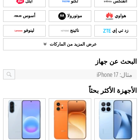
انفنكس
تكنو
ايتل
هواوي
موتورولا
أسوس
زد تي إي
ناثينج
لينوفو
عرض المزيد من الماركات
البحث عن جهاز
الأجهزة الأكثر بحثاً