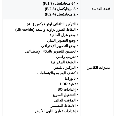
• 64 ميجابكسل (F/1.7)
فتحة العدسة
• 8 ميجابكسل (F/2.3)
• 2 ميجابكسل (F/2.4)
• التركيز التلقائي اوتو فوكس (AF)
• التقاط الصور بزاوية واسعة (Ultrawide)
• وضع عزل الخلفية
• وضع التصوير الليلي
• وضع التصوير الإحترافي
• تحسين التصوير بالذكاء الإصطناعي
• تقريب رقمي
• العنونة الجغرافية
مميزات الكاميرا
• التركيز باللمس
• كشف الوجوه والابتسامات
• بانوراما
• تقنية HDR
• إعدادات ISO
• التشغيل السريع
• المؤقت الذاتي
• الالتقاط المستمر
• إعدادات توازن اللون الأبيض