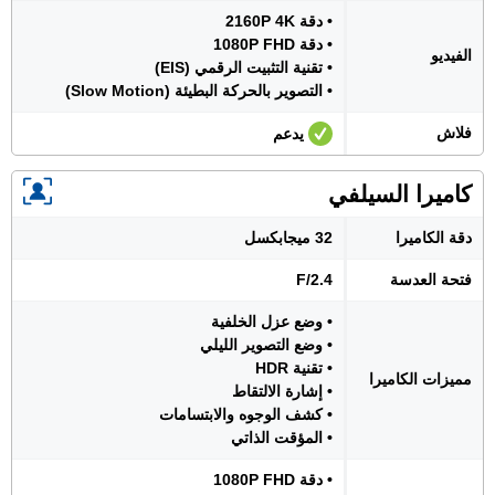
• دقة 2160P 4K
• دقة 1080P FHD
الفيديو
• تقنية التثبيت الرقمي (EIS)
• التصوير بالحركة البطيئة (Slow Motion)
فلاش
يدعم
كاميرا السيلفي
دقة الكاميرا
32 ميجابكسل
فتحة العدسة
F/2.4
• وضع عزل الخلفية
• وضع التصوير الليلي
• تقنية HDR
مميزات الكاميرا
• إشارة الالتقاط
• كشف الوجوه والابتسامات
• المؤقت الذاتي
• دقة 1080P FHD