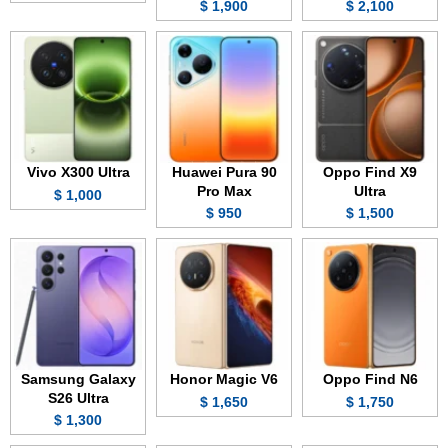
1,900 $
2,100 $
Vivo X300 Ultra
Huawei Pura 90
Oppo Find X9
Pro Max
Ultra
1,000 $
950 $
1,500 $
Samsung Galaxy
Honor Magic V6
Oppo Find N6
S26 Ultra
1,650 $
1,750 $
1,300 $