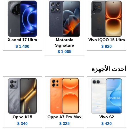
Xiaomi 17 Ultra
Motorola
Vivo iQOO 15 Ultra
Signature
1,400 $
820 $
1,065 $
أحدث الأجهزة
Oppo K15
Oppo A7 Pro Max
Vivo S2
340 $
325 $
420 $