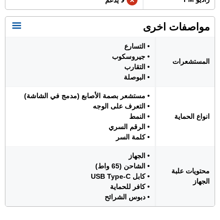
لا يدعم
مواصفات اخرى
• التسارع
• جيروسكوب
المستشعرات
• التقارب
• البوصلة
• مستشعر بصمة الأصابع (مدمج في الشاشة)
• التعرف على الوجه
انواع الحماية
• النمط
• الرقم السري
• كلمة السر
• الجهاز
• الشاحن (65 واط)
محتويات علبة
• كابل USB Type-C
الجهاز
• كافر للحماية
• دبوس الشرائح