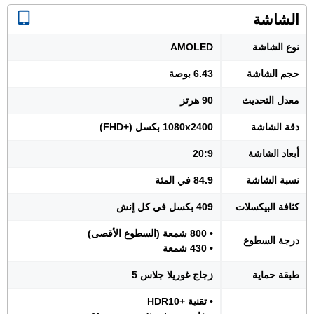
الشاشة
نوع الشاشة
AMOLED
حجم الشاشة
6.43 بوصة
معدل التحديث
90 هرتز
دقة الشاشة
1080x2400 بكسل (+FHD)
أبعاد الشاشة
20:9
نسبة الشاشة
84.9 في المئة
كثافة البيكسلات
409 بكسل في كل إنش
• 800 شمعة (السطوع الأقصى)
درجة السطوع
• 430 شمعة
طبقة حماية
زجاج غوريلا جلاس 5
• تقنية +HDR10