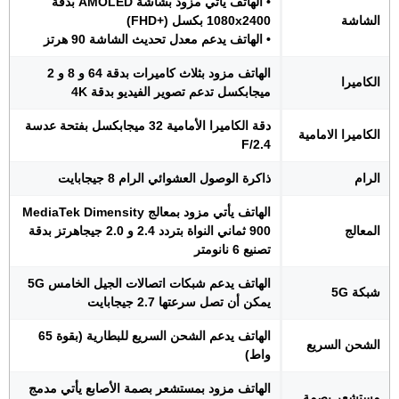
• الهاتف يأتي مزود بشاشة AMOLED بدقة
الشاشة
1080x2400 بكسل (+FHD)
• الهاتف يدعم معدل تحديث الشاشة 90 هرتز
الهاتف مزود بثلاث كاميرات بدقة 64 و 8 و 2
الكاميرا
ميجابكسل تدعم تصوير الفيديو بدقة 4K
دقة الكاميرا الأمامية 32 ميجابكسل بفتحة عدسة
الكاميرا الامامية
F/2.4
الرام
ذاكرة الوصول العشوائي الرام 8 جيجابايت
الهاتف يأتي مزود بمعالج MediaTek Dimensity
المعالج
900 ثماني النواة بتردد 2.4 و 2.0 جيجاهرتز بدقة
تصنيع 6 نانومتر
الهاتف يدعم شبكات اتصالات الجيل الخامس 5G
شبكة 5G
يمكن أن تصل سرعتها 2.7 جيجابايت
الهاتف يدعم الشحن السريع للبطارية (بقوة 65
الشحن السريع
واط)
الهاتف مزود بمستشعر بصمة الأصابع يأتي مدمج
مستشعر بصمة