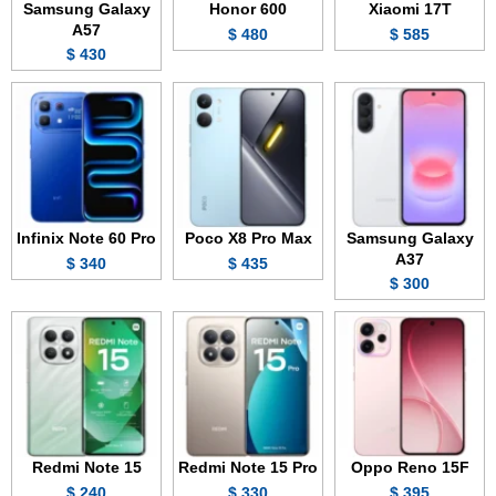
Samsung Galaxy
Honor 600
Xiaomi 17T
A57
480 $
585 $
430 $
Infinix Note 60 Pro
Poco X8 Pro Max
Samsung Galaxy
A37
340 $
435 $
300 $
Redmi Note 15
Redmi Note 15 Pro
Oppo Reno 15F
240 $
330 $
395 $