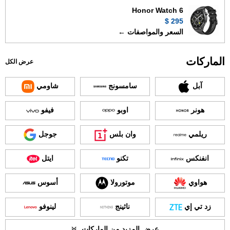
Honor Watch 6
295 $
السعر والمواصفات ←
الماركات
عرض الكل
آبل
سامسونج
شاومي
هونر
اوبو
فيفو
ريلمي
وان بلس
جوجل
انفنكس
تكنو
ايتل
هواوي
موتورولا
أسوس
زد تي إي
ناثينج
لينوفو
عرض المزيد من الماركات