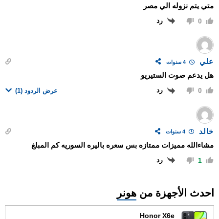
متي يتم نزوله الي مصر
رد
0
علي
4 سنوات
هل يدعم صوت الستيريو
رد
0
عرض الردود
(1)
خالد
4 سنوات
مشاءالله مميزات ممتازه بس سعره باليره السوريه كم المبلغ
رد
1
احدث الأجهزة من
هونر
Honor X6e