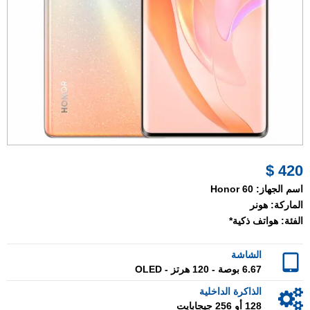
420 $
اسم الجهاز:
Honor 60
الماركة:
هونر
الفئة:
هواتف ذكية*
الشاشة
6.67 بوصة - 120 هرتز - OLED
الذاكرة الداخلية
128 أو 256 جيجابايت