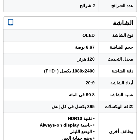
عدد الشرائح
2 شرائح
الشاشة
نوع الشاشة
OLED
حجم الشاشة
6.67 بوصة
معدل التحديث
120 هرتز
دقة الشاشة
1080x2400 بكسل (+FHD)
أبعاد الشاشة
20:9
نسبة الشاشة
90.8 في المئة
كثافة البيكسلات
395 بكسل في كل إنش
• تقنية HDR10
• خاصية Always-on display
وظائف أخرى
• الوضع الليلي
• وضع حماية العين