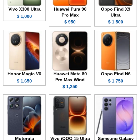
Vivo X300 Ultra
Huawei Pura 90
Oppo Find X9
Pro Max
Ultra
1,000 $
950 $
1,500 $
Honor Magic V6
Huawei Mate 80
Oppo Find N6
Pro Max Wind
1,650 $
1,750 $
1,250 $
Motorola
Vivo iQOO 15 Ultra
Samsung Galaxy