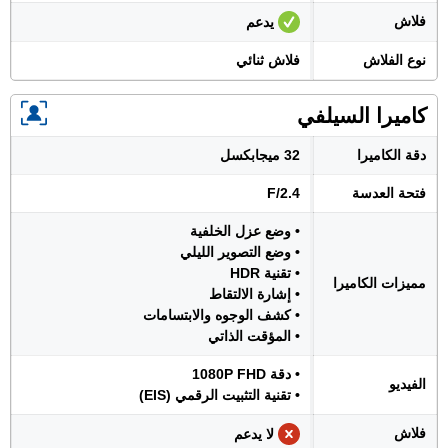
فلاش
يدعم
نوع الفلاش
فلاش ثنائي
كاميرا السيلفي
دقة الكاميرا
32 ميجابكسل
فتحة العدسة
F/2.4
• وضع عزل الخلفية
• وضع التصوير الليلي
• تقنية HDR
مميزات الكاميرا
• إشارة الالتقاط
• كشف الوجوه والابتسامات
• المؤقت الذاتي
• دقة 1080P FHD
الفيديو
• تقنية التثبيت الرقمي (EIS)
فلاش
لا يدعم