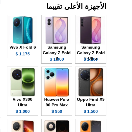
الأجهزة الأعلى تقييما
Vivo X Fold 6
Samsung
Samsung
Galaxy Z Fold
Galaxy Z Fold
1,175 $
8
8 Ultra
1,900 $
2,100 $
Vivo X300
Huawei Pura
Oppo Find X9
Ultra
90 Pro Max
Ultra
1,000 $
950 $
1,500 $