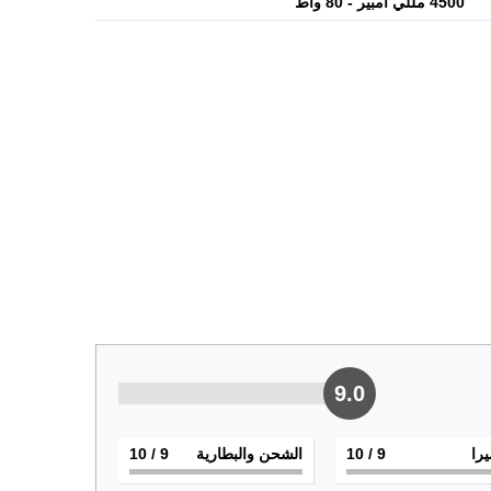
4500 مللي أمبير - 80 واط
9.0
يرا
9
/ 10
الشحن والبطارية
9
/ 10