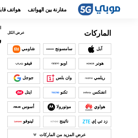
مقارنة بين الهواتف
هواتف قاب
ا
الماركات
عرض الكل
س
آبل
سامسونج
شاومي
هونر
اوبو
فيفو
ريلمي
وان بلس
جوجل
انفنكس
تكنو
ايتل
هواوي
موتورولا
أسوس
زد تي إي
ناثينج
لينوفو
عرض المزيد من الماركات