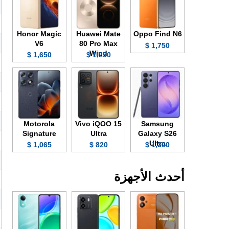
Honor Magic
Huawei Mate
Oppo Find N6
V6
80 Pro Max
1,750 $
Wind
1,650 $
1,250 $
Motorola
Vivo iQOO 15
Samsung
Signature
Ultra
Galaxy S26
Ultra
1,065 $
820 $
1,300 $
أحدث الأجهزة