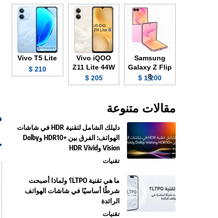
Vivo T5 Lite
Vivo iQOO
Samsung
Z11 Lite 44W
Galaxy Z Flip
210 $
8
205 $
1,200 $
مقالات متنوعة
صو
دليلك الشامل لتقنية HDR في شاشات
الهواتف: الفرق بين +HDR10 وDolby
ج
Vision وHDR Vivid
تقنيات
ما هي تقنية LTPO؟ ولماذا أصبحت
شرطًا أساسيًا في شاشات الهواتف
الرائدة
تقنيات