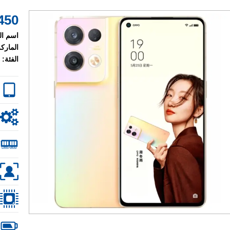
450 $
اسم ال
الماركة
الفئة: