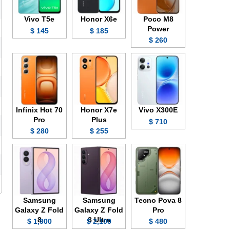
Vivo T5e
Honor X6e
Poco M8
Power
145 $
185 $
260 $
Infinix Hot 70
Honor X7e
Vivo X300E
Pro
Plus
710 $
280 $
255 $
Samsung
Samsung
Tecno Pova 8
Galaxy Z Fold
Galaxy Z Fold
Pro
8
8 Ultra
1,900 $
2,100 $
480 $