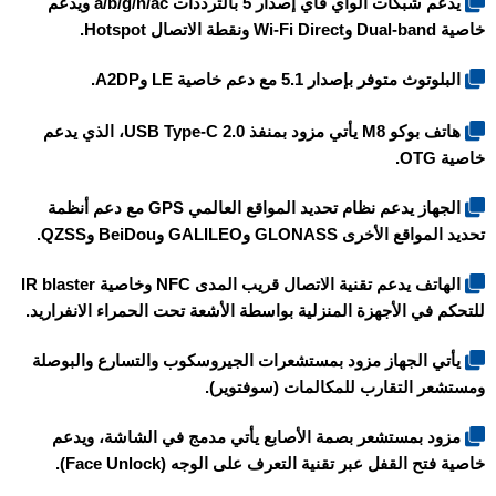
يدعم شبكات الواي فاي إصدار 5 بالترددات a/b/g/n/ac ويدعم
خاصية Dual-band وWi-Fi Direct ونقطة الاتصال Hotspot.
البلوتوث متوفر بإصدار 5.1 مع دعم خاصية LE وA2DP.
هاتف
بوكو M8
يأتي مزود بمنفذ USB Type-C 2.0، الذي يدعم
خاصية OTG.
الجهاز يدعم نظام تحديد المواقع العالمي GPS مع دعم أنظمة
تحديد المواقع الأخرى GLONASS وGALILEO وBeiDou وQZSS.
الهاتف يدعم تقنية الاتصال قريب المدى NFC وخاصية IR blaster
للتحكم في الأجهزة المنزلية بواسطة الأشعة تحت الحمراء الانفراريد.
يأتي الجهاز مزود بمستشعرات الجيروسكوب والتسارع والبوصلة
ومستشعر التقارب للمكالمات (سوفتوير).
مزود بمستشعر بصمة الأصابع يأتي مدمج في الشاشة، ويدعم
خاصية فتح القفل عبر تقنية التعرف على الوجه (Face Unlock).