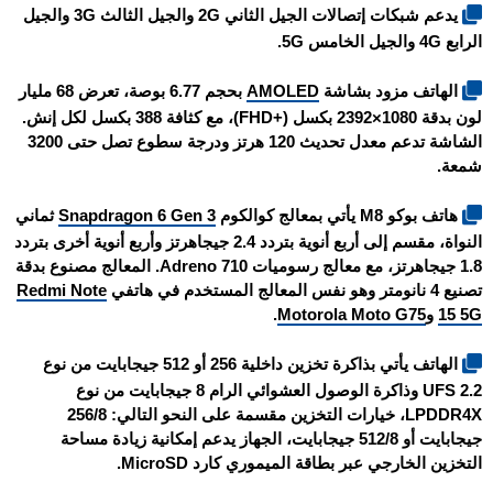
يدعم شبكات إتصالات الجيل الثاني 2G والجيل الثالث 3G والجيل
الرابع 4G والجيل الخامس 5G.
الهاتف مزود بشاشة
AMOLED
بحجم 6.77 بوصة، تعرض 68 مليار
لون بدقة 1080×2392 بكسل (+FHD)، مع كثافة 388 بكسل لكل إنش.
الشاشة تدعم معدل تحديث 120 هرتز ودرجة سطوع تصل حتى 3200
شمعة.
هاتف
بوكو M8
يأتي بمعالج كوالكوم
Snapdragon 6 Gen 3
ثماني
النواة، مقسم إلى أربع أنوية بتردد 2.4 جيجاهرتز وأربع أنوية أخرى بتردد
1.8 جيجاهرتز، مع معالج رسوميات Adreno 710. المعالج مصنوع بدقة
تصنيع 4 نانومتر وهو نفس المعالج المستخدم في هاتفي
Redmi Note
15 5G
و
Motorola Moto G75
.
الهاتف يأتي بذاكرة تخزين داخلية 256 أو 512 جيجابايت من نوع
UFS 2.2 وذاكرة الوصول العشوائي الرام 8 جيجابايت من نوع
LPDDR4X، خيارات التخزين مقسمة على النحو التالي: 256/8
جيجابايت أو 512/8 جيجابايت، الجهاز يدعم إمكانية زيادة مساحة
التخزين الخارجي عبر بطاقة الميموري كارد MicroSD.