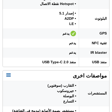
• Hotspot نقطة الاتصال
• إصدار 5.1
البلوتوث
• A2DP
• LE
GPS
يدعم
تقنية NFC
يدعم
IR blaster
يدعم
منفذ USB
منفذ USB Type-C 2.0
مواصفات اخرى
• التقارب (سوفتوير)
• جيروسكوب
المستشعرات
• البوصلة
• التسارع
• مستشعر بصمة الأصابع (مدمج في الشاشة)