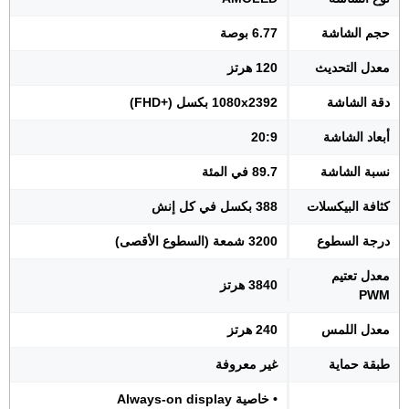
حجم الشاشة
6.77 بوصة
معدل التحديث
120 هرتز
دقة الشاشة
1080x2392 بكسل (+FHD)
أبعاد الشاشة
20:9
نسبة الشاشة
89.7 في المئة
كثافة البيكسلات
388 بكسل في كل إنش
درجة السطوع
3200 شمعة (السطوع الأقصى)
معدل تعتيم
3840 هرتز
PWM
معدل اللمس
240 هرتز
طبقة حماية
غير معروفة
• خاصية Always-on display