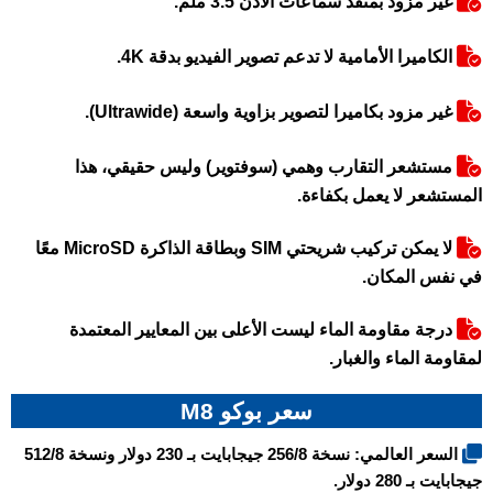
غير مزود بمنفذ سماعات الأذن 3.5 ملم.
الكاميرا الأمامية لا تدعم تصوير الفيديو بدقة 4K.
غير مزود بكاميرا لتصوير بزاوية واسعة (Ultrawide).
مستشعر التقارب وهمي (سوفتوير) وليس حقيقي، هذا
المستشعر لا يعمل بكفاءة.
لا يمكن تركيب شريحتي SIM وبطاقة الذاكرة MicroSD معًا
في نفس المكان.
درجة مقاومة الماء ليست الأعلى بين المعايير المعتمدة
لمقاومة الماء والغبار.
سعر بوكو M8
السعر العالمي: نسخة 256/8 جيجابايت بـ 230 دولار ونسخة 512/8
جيجابايت بـ 280 دولار.