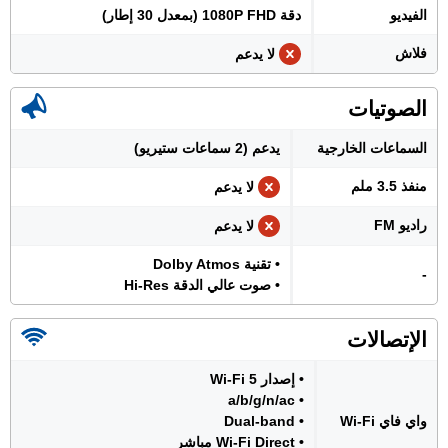
الفيديو
دقة 1080P FHD (بمعدل 30 إطار)
فلاش
لا يدعم
الصوتيات
السماعات الخارجية
يدعم (2 سماعات ستيريو)
منفذ 3.5 ملم
لا يدعم
راديو FM
لا يدعم
• تقنية Dolby Atmos
-
• صوت عالي الدقة Hi-Res
الإتصالات
• إصدار Wi-Fi 5
• a/b/g/n/ac
واي فاي Wi-Fi
• Dual-band
• Wi-Fi Direct مباشر