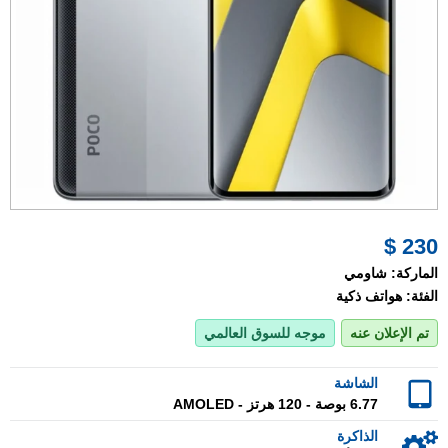
230 $
الماركة:
شاومي
الفئة:
هواتف ذكية
تم الإعلان عنه
موجه للسوق العالمي
الشاشة
6.77 بوصة - 120 هرتز - AMOLED
الذاكرة