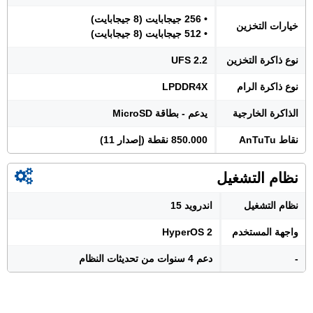
• 256 جيجابايت (8 جيجابايت)
خيارات التخزين
• 512 جيجابايت (8 جيجابايت)
نوع ذاكرة التخزين
UFS 2.2
نوع ذاكرة الرام
LPDDR4X
الذاكرة الخارجية
يدعم - بطاقة MicroSD
نقاط AnTuTu
850.000 نقطة (إصدار 11)
نظام التشغيل
نظام التشغيل
اندرويد 15
واجهة المستخدم
HyperOS 2
-
دعم 4 سنوات من تحديثات النظام