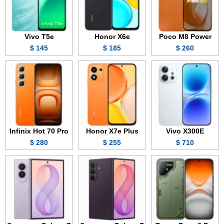
Vivo T5e
Honor X6e
Poco M8 Power
145 $
185 $
260 $
Infinix Hot 70 Pro
Honor X7e Plus
Vivo X300E
280 $
255 $
710 $