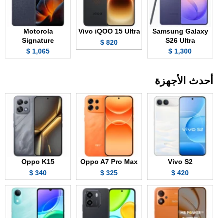
Motorola
Vivo iQOO 15 Ultra
Samsung Galaxy
Signature
S26 Ultra
820 $
1,065 $
1,300 $
أحدث الأجهزة
Oppo K15
Oppo A7 Pro Max
Vivo S2
340 $
325 $
420 $