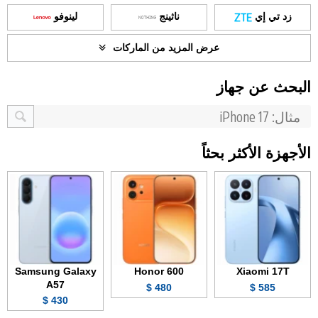
زد تي إي
ناثينج
لينوفو
عرض المزيد من الماركات
البحث عن جهاز
الأجهزة الأكثر بحثاً
Samsung Galaxy
Honor 600
Xiaomi 17T
A57
480 $
585 $
430 $