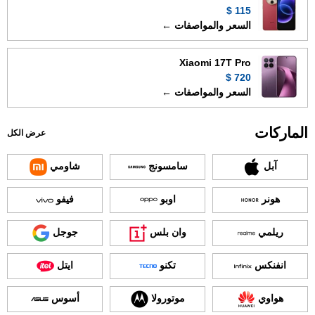
115 $
السعر والمواصفات ←
Xiaomi 17T Pro
720 $
السعر والمواصفات ←
الماركات
عرض الكل
آبل
سامسونج
شاومي
هونر
اوبو
فيفو
ريلمي
وان بلس
جوجل
انفنكس
تكنو
ايتل
هواوي
موتورولا
أسوس