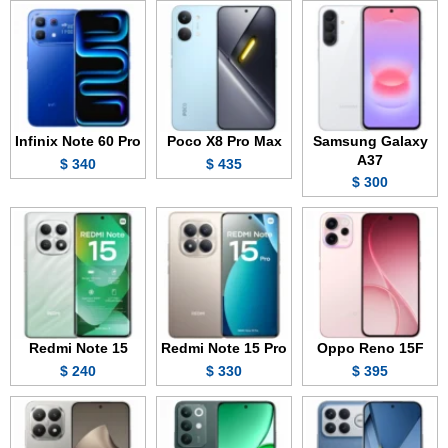
Infinix Note 60 Pro
Poco X8 Pro Max
Samsung Galaxy
A37
340 $
435 $
300 $
Redmi Note 15
Redmi Note 15 Pro
Oppo Reno 15F
240 $
330 $
395 $