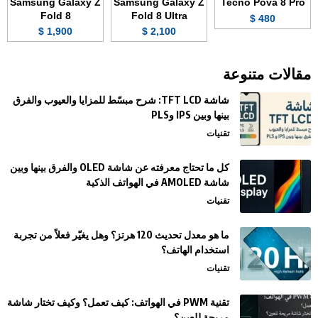
Samsung Galaxy Z
Samsung Galaxy Z
Tecno Pova 8 Pro
Fold 8
Fold 8 Ultra
480 $
1,900 $
2,100 $
مقالات متنوعة
شاشة TFT LCD: شرح مبسّط للمزايا والعيوب والفرق
بينها وبين IPS وPLS
تقنيات
كل ما تحتاج معرفته عن شاشة OLED والفرق بينها وبين
شاشة AMOLED في الهواتف الذكية
تقنيات
ما هو معدل تحديث 120 هرتز؟ وهل يغيّر فعلاً من تجربة
استخدام الهاتف؟
تقنيات
تقنية PWM في الهواتف: كيف تعمل؟ وكيف تختار شاشة
مريحة للعين؟