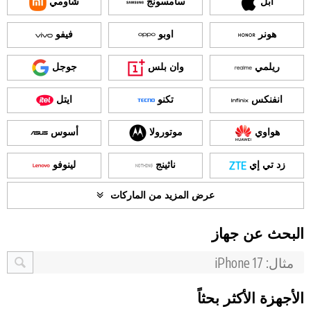
آبل
سامسونج
شاومي
هونر
اوبو
فيفو
ريلمي
وان بلس
جوجل
انفنكس
تكنو
ايتل
هواوي
موتورولا
أسوس
زد تي إي
ناثينج
لينوفو
عرض المزيد من الماركات
البحث عن جهاز
الأجهزة الأكثر بحثاً