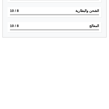
الشحن والبطارية
8
/ 10
المعالج
8
/ 10