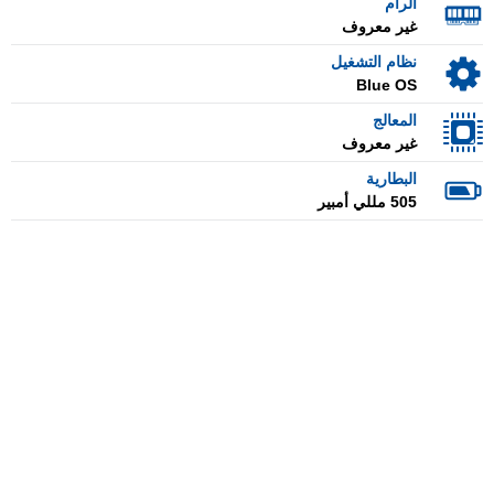
الرام
غير معروف
نظام التشغيل
Blue OS
المعالج
غير معروف
البطارية
505 مللي أمبير