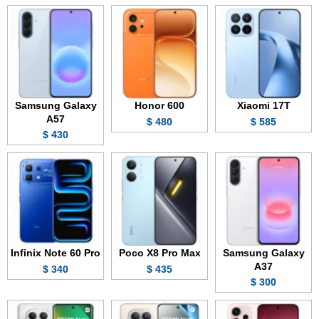
Samsung Galaxy
Honor 600
Xiaomi 17T
A57
480 $
585 $
430 $
Infinix Note 60 Pro
Poco X8 Pro Max
Samsung Galaxy
A37
340 $
435 $
300 $