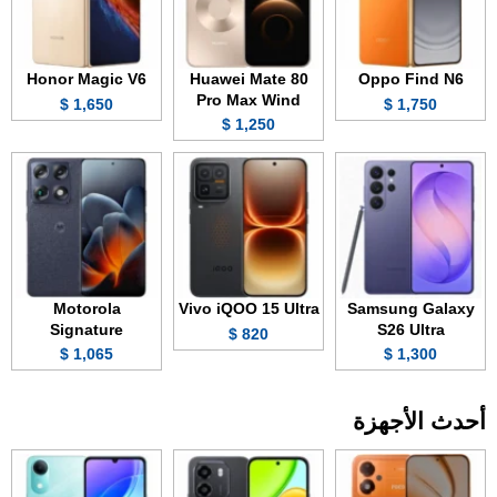
Honor Magic V6
Huawei Mate 80
Oppo Find N6
Pro Max Wind
1,650 $
1,750 $
1,250 $
Motorola
Vivo iQOO 15 Ultra
Samsung Galaxy
Signature
S26 Ultra
820 $
1,065 $
1,300 $
أحدث الأجهزة