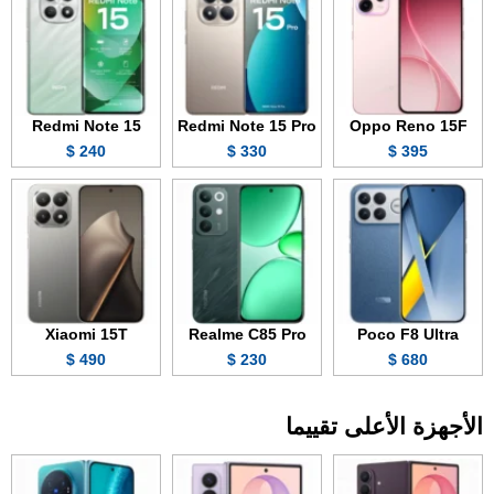
Redmi Note 15
Redmi Note 15 Pro
Oppo Reno 15F
240 $
330 $
395 $
Xiaomi 15T
Realme C85 Pro
Poco F8 Ultra
490 $
230 $
680 $
الأجهزة الأعلى تقييما