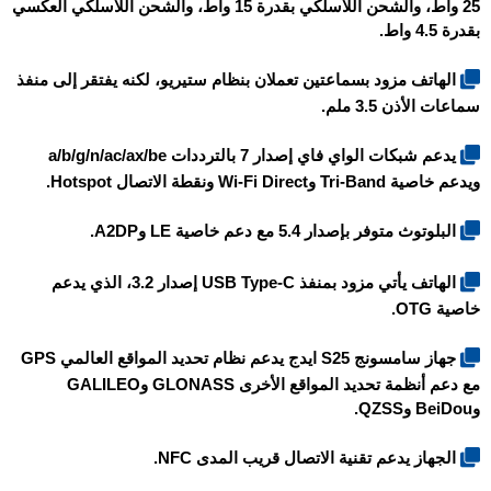
25 واط، والشحن اللاسلكي بقدرة 15 واط، والشحن اللاسلكي العكسي
بقدرة 4.5 واط.
الهاتف مزود بسماعتين تعملان بنظام ستيريو، لكنه يفتقر إلى منفذ
سماعات الأذن 3.5 ملم.
يدعم شبكات الواي فاي إصدار 7 بالترددات a/b/g/n/ac/ax/be
ويدعم خاصية Tri-Band وWi-Fi Direct ونقطة الاتصال Hotspot.
البلوتوث متوفر بإصدار 5.4 مع دعم خاصية LE وA2DP.
الهاتف يأتي مزود بمنفذ USB Type-C إصدار 3.2، الذي يدعم
خاصية OTG.
جهاز سامسونج S25 ايدج يدعم نظام تحديد المواقع العالمي GPS
مع دعم أنظمة تحديد المواقع الأخرى GLONASS وGALILEO
وBeiDou وQZSS.
الجهاز يدعم تقنية الاتصال قريب المدى NFC.