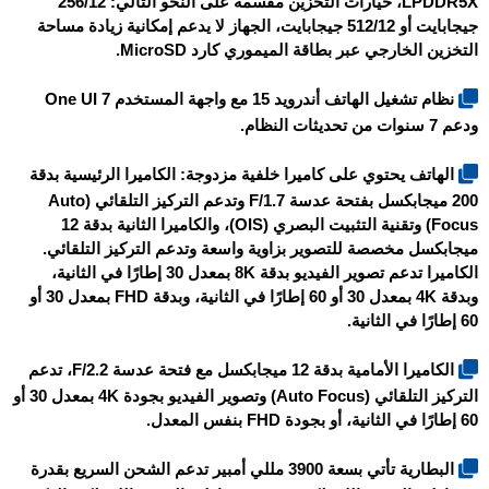
LPDDR5X، خيارات التخزين مقسمة على النحو التالي: 256/12
جيجابايت أو 512/12 جيجابايت، الجهاز لا يدعم إمكانية زيادة مساحة
التخزين الخارجي عبر بطاقة الميموري كارد MicroSD.
نظام تشغيل الهاتف أندرويد 15 مع واجهة المستخدم One UI 7
ودعم 7 سنوات من تحديثات النظام.
الهاتف يحتوي على كاميرا خلفية مزدوجة: الكاميرا الرئيسية بدقة
200 ميجابكسل بفتحة عدسة F/1.7 وتدعم التركيز التلقائي (Auto
Focus) وتقنية التثبيت البصري (OIS)، والكاميرا الثانية بدقة 12
ميجابكسل مخصصة للتصوير بزاوية واسعة وتدعم التركيز التلقائي.
الكاميرا تدعم تصوير الفيديو بدقة 8K بمعدل 30 إطارًا في الثانية،
وبدقة 4K بمعدل 30 أو 60 إطارًا في الثانية، وبدقة FHD بمعدل 30 أو
60 إطارًا في الثانية.
الكاميرا الأمامية بدقة 12 ميجابكسل مع فتحة عدسة F/2.2، تدعم
التركيز التلقائي (Auto Focus) وتصوير الفيديو بجودة 4K بمعدل 30 أو
60 إطارًا في الثانية، أو بجودة FHD بنفس المعدل.
البطارية تأتي بسعة 3900 مللي أمبير تدعم الشحن السريع بقدرة