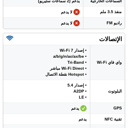
السماعات الخارجية
يدعم (2 سماعات ستيريو)
منفذ 3.5 ملم
لا يدعم
راديو FM
لا يدعم
الإتصالات
• إصدار Wi-Fi 7
• a/b/g/n/ac/ax/be
واي فاي Wi-Fi
• Tri-Band
• Wi-Fi Direct مباشر
• Hotspot نقطة الاتصال
• إصدار 5.4
البلوتوث
• A2DP
• LE
GPS
يدعم
تقنية NFC
يدعم