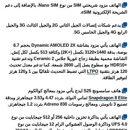
الهاتف مزود شريحتي SIM من نوع Nano SIM، بالإضافة إلى دعم
الشريحة الإلكترونية eSIM.
يدعم شبكات إتصالات الجيل الثاني 2G والجيل الثالث 3G والجيل
الرابع 4G والجيل الخامس 5G.
الهاتف يأتي مزود بشاشة Dynamic AMOLED 2X بحجم 6.7
بوصة، بدقة 1440×3120 بكسل (+2K) وكثافة 513 بكسل لكل إنش.
الشاشة محمية بطبقة زجاج غوريلا جلاس Ceramic 2 وتدعم تقنية
+HDR10 مع سطوع يصل إلى 2600 شمعة. كما تدعم معدل تحديث
120 هرتز بتقنية
LTPO
التي تضبط التحديث تلقائيًا بين 1 و120 هرتز
لتوفير الطاقة.
هاتف سامسونج S25 ايدج يأتي مزود بمعالج كوالكوم
Snapdragon 8 Elite
ثماني النواة، بتردد 4.47 و3.53 جيجاهرتز وبدقة
تصنيع 3 نانومتر، ومعالج رسومات Adreno 830 بتردد 1.2 جيجاهرتز.
الهاتف يأتي بذاكرة تخزين داخلية 256 أو 512 جيجابايت من نوع
UFS 4.0 وذاكرة الوصول العشوائي الرام 12 جيجابايت من نوع