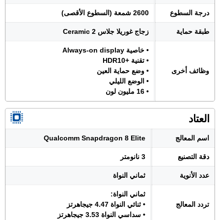
درجة السطوع
2600 شمعة (السطوع الأقصى)
طبقة حماية
زجاج غوريلا جلاس Ceramic 2
• خاصية Always-on display
• تقنية +HDR10
وظائف أخرى
• وضع حماية العين
• الوضع الليلي
• 16 مليون لون
العتاد
اسم المعالج
Qualcomm Snapdragon 8 Elite
دقة التصنيع
3 نانومتر
عدد الأنوية
ثماني النواة
ثماني النواة:
تردد المعالج
• ثنائي النواة 4.47 جيجاهرتز
• سداسي النواة 3.53 جيجاهرتز