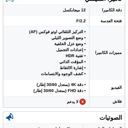
دقة الكاميرا
12 ميجابكسل
فتحة العدسة
F/2.2
• التركيز التلقائي اوتو فوكس (AF)
• وضع التصوير الليلي
• وضع عزل الخلفية
• إعدادات التجميل
مميزات الكاميرا
• تقنية HDR
• المؤقت الذاتي
• إشارة الالتقاط
• كشف الوجوه والابتسامات
• دقة 4K (بمعدل 30/60 إطار)
الفيديو
• دقة FHD (بمعدل 30/60 إطار)
فلاش
لا يدعم
الصوتيات