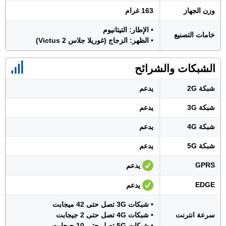
وزن الجهاز
163 غرام
• الإطار: التيتانيوم
خامات التصنيع
• الظهر: الزجاج (غوريلا جلاس Victus 2)
الشبكات والشرائح
شبكة 2G
يدعم
شبكة 3G
يدعم
شبكة 4G
يدعم
شبكة 5G
يدعم
GPRS
يدعم
EDGE
يدعم
• شبكات 3G تصل حتى 42 ميجابت
سرعة انترنت
• شبكات 4G تصل حتى 2 جيجابت
• شبكات 5G تصل حتى 10 جيجابت