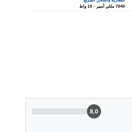
البطارية والشحن السريع
7040 مللي أمبير - 15 واط
8.0