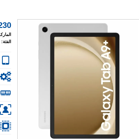
230 $
الماركة
الفئة: