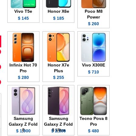
Vivo T5e
Honor X6e
Poco M8
Power
145 $
185 $
260 $
Infinix Hot 70
Honor X7e
Vivo X300E
Pro
Plus
710 $
280 $
255 $
Samsung
Samsung
Tecno Pova 8
Galaxy Z Fold
Galaxy Z Fold
Pro
8
8 Ultra
1,900 $
2,100 $
480 $