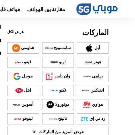
مقارنة بين الهواتف
هواتف قاب
ا
الماركات
عرض الكل
آبل
سامسونج
شاومي
س
هونر
اوبو
فيفو
ريلمي
وان بلس
جوجل
انفنكس
تكنو
ايتل
هواوي
موتورولا
أسوس
زد تي إي
ناثينج
لينوفو
عرض المزيد من الماركات