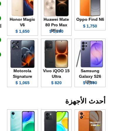
Honor Magic
Huawei Mate
Oppo Find N6
V6
80 Pro Max
1,750 $
ا
Wind
1,650 $
1,250 $
Motorola
Vivo iQOO 15
Samsung
Signature
Ultra
Galaxy S26
Ultra
1,065 $
820 $
1,300 $
أحدث الأجهزة