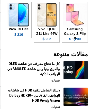
Vivo T5 Lite
Vivo iQOO
Samsung
Z11 Lite 44W
Galaxy Z Flip
210 $
8
205 $
1,200 $
مقالات متنوعة
كل ما تحتاج معرفته عن شاشة OLED
والفرق بينها وبين شاشة AMOLED في
الهواتف الذكية
تقنيات
دليلك الشامل لتقنية HDR في شاشات
الهواتف: الفرق بين +HDR10 وDolby
Vision وHDR Vivid
تقنيات