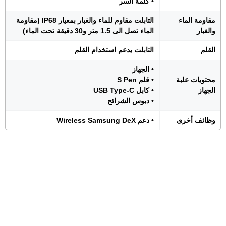
• كلمة السر
مقاومة الماء
التابلت مقاوم للماء والغبار بمعيار IP68 (مقاومة
والغبار
الماء تصل الى 1.5 متر و30 دقيقة تحت الماء)
القلم
التابلت يدعم استخدام القلم
• الجهاز
محتويات علبة
• قلم S Pen
الجهاز
• كابل USB Type-C
• دبوس الشرائح
وظائف أخرى
• دعم Wireless Samsung DeX