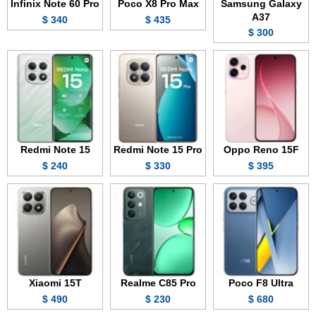
Infinix Note 60 Pro
Poco X8 Pro Max
Samsung Galaxy
A37
340 $
435 $
300 $
Redmi Note 15
Redmi Note 15 Pro
Oppo Reno 15F
240 $
330 $
395 $
Xiaomi 15T
Realme C85 Pro
Poco F8 Ultra
490 $
230 $
680 $