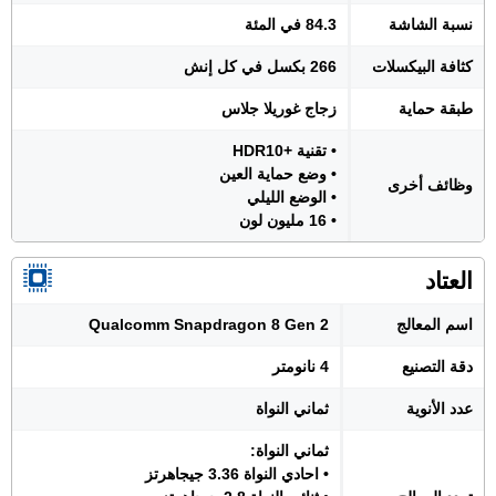
نسبة الشاشة
84.3 في المئة
كثافة البيكسلات
266 بكسل في كل إنش
طبقة حماية
زجاج غوريلا جلاس
• تقنية +HDR10
• وضع حماية العين
وظائف أخرى
• الوضع الليلي
• 16 مليون لون
العتاد
اسم المعالج
Qualcomm Snapdragon 8 Gen 2
دقة التصنيع
4 نانومتر
عدد الأنوية
ثماني النواة
ثماني النواة:
• احادي النواة 3.36 جيجاهرتز