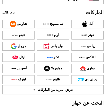
الماركات
عرض الكل
آبل
سامسونج
شاومي
هونر
اوبو
فيفو
ريلمي
وان بلس
جوجل
انفنكس
تكنو
ايتل
هواوي
موتورولا
أسوس
زد تي إي
ناثينج
لينوفو
عرض المزيد من الماركات
البحث عن جهاز