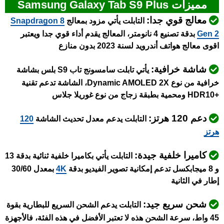
مميزات Samsung Galaxy Tab S9 Plus
معالج قوي جدا:
التابلت يأتي مزود بمعالج
napdragon 8
S
Gen 2
بدقة تصنيع 4 نانومتر، المعالج يقدم أداء قوي جدا ويعتبر
اقوى معالج هواتف أندرويد لسنة 2023 بدون منازع
شاشة خرافية:
يأتي تابلت سامسونج تاب S9 بلس بشاشة
خرافية من نوع Dynamic AMOLED 2X، الشاشة تدعم تقنية
+HDR10 ومحمية بطبقة زجاج من نوع غوريلا جلاس
دعم 120 هرتز:
التابلت يدعم معدل تحديث الشاشة
120
هرتز
كاميرا خلفية جيدة:
التابلت يأتي بكاميرا خلفية ثنائية بدقة 13
و 8 ميجابكسل تدعم إمكانية تصوير الفيديو بدقة
4K
بمعدل 30/60
إطار في الثانية
شحن سريع جيد:
التابلت يدعم الشحن السريع للبطارية بقوة
45 واط، سرعة الشحن هذه لا تعتبر الأفضل في هذه الفئة، فالأجهزة