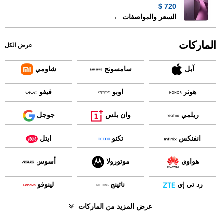
720 $
السعر والمواصفات ←
الماركات
عرض الكل
آبل
سامسونج
شاومي
هونر
اوبو
فيفو
ريلمي
وان بلس
جوجل
انفنكس
تكنو
ايتل
هواوي
موتورولا
أسوس
زد تي إي
ناثينج
لينوفو
عرض المزيد من الماركات