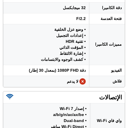
دقة الكاميرا
32 ميجابكسل
فتحة العدسة
F/2.2
• وضع عزل الخلفية
• إعدادات التجميل
• تقنية HDR
مميزات الكاميرا
• المؤقت الذاتي
• إشارة الالتقاط
• كشف الوجوه والابتسامات
الفيديو
دقة 1080P FHD (بمعدل 30 إطار)
فلاش
لا يدعم
الإتصالات
• إصدار Wi-Fi 7
• a/b/g/n/ac/ax/be
واي فاي Wi-Fi
• Dual-band
• Wi-Fi Direct مباشر