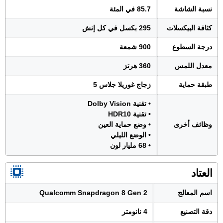
نسبة الشاشة
85.7 في المئة
كثافة البيكسلات
295 بكسل في كل إنش
درجة السطوع
900 شمعة
معدل اللمس
360 هرتز
طبقة حماية
زجاج غوريلا جلاس 5
• تقنية Dolby Vision
• تقنية HDR10
وظائف أخرى
• وضع حماية العين
• الوضع الليلي
• 68 مليار لون
العتاد
اسم المعالج
Qualcomm Snapdragon 8 Gen 2
دقة التصنيع
4 نانومتر