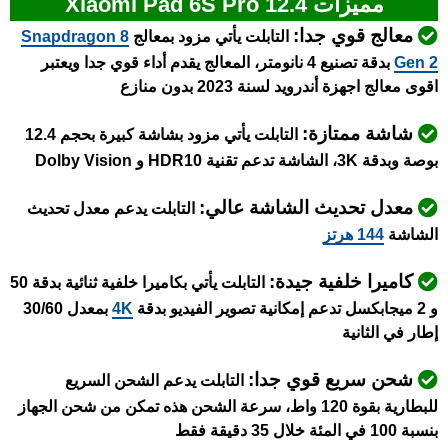
مميزات Xiaomi Pad 6S Pro 12.4
معالج قوي جدا:
التابلت يأتي مزود بمعالج
napdragon 8
S
Gen 2
بدقة تصنيع 4 نانومتر، المعالج يقدم أداء قوي جدا ويعتبر
اقوى معالج اجهزة أندرويد لسنة 2023 بدون منازع
شاشة ممتازة:
التابلت يأتي مزود بشاشة كبيرة بحجم 12.4
بوصة وبدقة 3K، الشاشة تدعم تقنية HDR10 و Dolby Vision
معدل تحديث الشاشة عالي:
التابلت يدعم معدل تحديث
الشاشة
144 هرتز
كاميرا خلفية جيدة:
التابلت يأتي بكاميرا خلفية ثنائية بدقة 50
و 2 ميجابكسل تدعم إمكانية تصوير الفيديو بدقة
4K
بمعدل 30/60
إطار في الثانية
شحن سريع قوي جدا:
التابلت يدعم الشحن السريع
للبطارية بقوة 120 واط، سرعة الشحن هذه تمكن من شحن الجهاز
بنسبة 100 في المئة خلال 35 دقيقة فقط