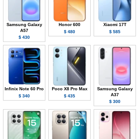
Samsung Galaxy
Honor 600
Xiaomi 17T
A57
480 $
585 $
430 $
Infinix Note 60 Pro
Poco X8 Pro Max
Samsung Galaxy
A37
340 $
435 $
300 $