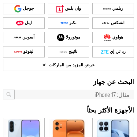
ريلمي
وان بلس
جوجل
انفنكس
تكنو
ايتل
هواوي
موتورولا
أسوس
زد تي إي
ناثينج
لينوفو
عرض المزيد من الماركات
البحث عن جهاز
الأجهزة الأكثر بحثاً