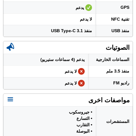
GPS
يدعم
تقنية NFC
لا يدعم
منفذ USB
منفذ USB Type-C 3.1
الصوتيات
السماعات الخارجية
يدعم (4 سماعات ستيريو)
منفذ 3.5 ملم
لا يدعم
راديو FM
لا يدعم
مواصفات اخرى
• جيروسكوب
• التسارع
المستشعرات
• التقارب
• البوصلة