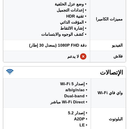
• وضع عزل الخلفية
• إعدادات التجميل
• تقنية HDR
مميزات الكاميرا
• المؤقت الذاتي
• إشارة الالتقاط
• كشف الوجوه والابتسامات
الفيديو
دقة 1080P FHD (بمعدل 30 إطار)
فلاش
لا يدعم
الإتصالات
• إصدار Wi-Fi 5
• a/b/g/n/ac
واي فاي Wi-Fi
• Dual-band
• Wi-Fi Direct مباشر
• إصدار 5.2
البلوتوث
• A2DP
• LE