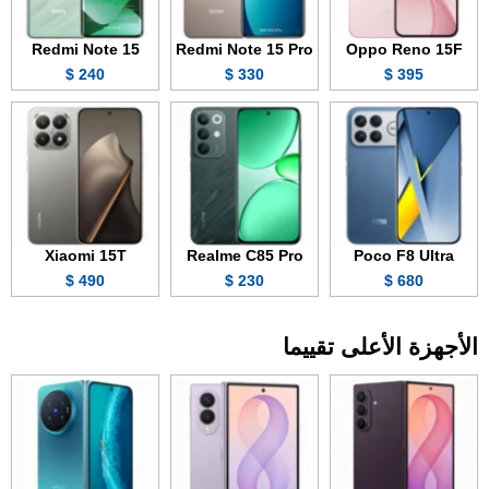
Redmi Note 15
Redmi Note 15 Pro
Oppo Reno 15F
240 $
330 $
395 $
Xiaomi 15T
Realme C85 Pro
Poco F8 Ultra
490 $
230 $
680 $
الأجهزة الأعلى تقييما