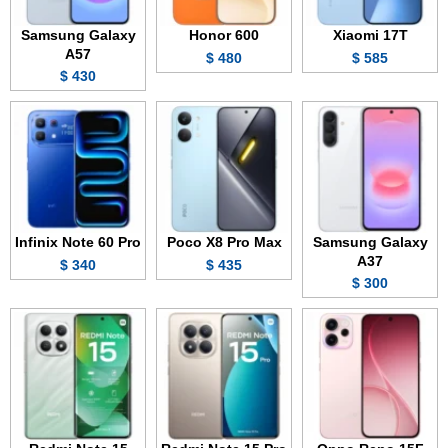
Samsung Galaxy
Honor 600
Xiaomi 17T
A57
480 $
585 $
430 $
Infinix Note 60 Pro
Poco X8 Pro Max
Samsung Galaxy
A37
340 $
435 $
300 $