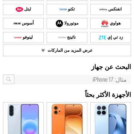
انفنكس
تكنو
ايتل
هواوي
موتورولا
أسوس
زد تي إي
ناثينج
لينوفو
عرض المزيد من الماركات
البحث عن جهاز
الأجهزة الأكثر بحثاً