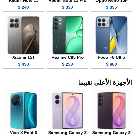
Redmi Note 15
Redmi Note 15 Pro
Oppo Reno 15F
240 $
330 $
395 $
Xiaomi 15T
Realme C85 Pro
Poco F8 Ultra
490 $
230 $
680 $
الأجهزة الأعلى تقييما
Vivo X Fold 6
Samsung Galaxy Z
Samsung Galaxy Z