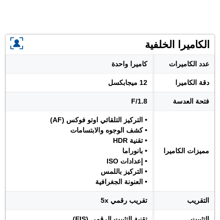
الكاميرا الخلفية
عدد الكاميرات
كاميرا واحدة
دقة الكاميرا
12 ميجابكسل
فتحة العدسة
F/1.8
• التركيز التلقائي اوتو فوكس (AF)
• كشف الوجوه والابتسامات
• تقنية HDR
مميزات الكاميرا
• بانوراما
• إعدادات ISO
• التركيز باللمس
• العنونة الجغرافية
التقريب
تقريب رقمي 5x
التثبيت
تقنية التثبيت الرقمي (EIS)