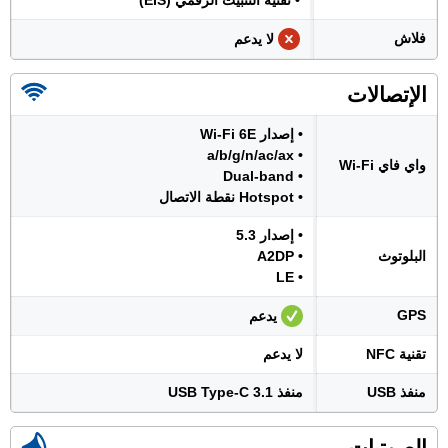
• تقنية التثبيت الرقمي (EIS)
فلاش
لا يدعم
الإتصالات
• إصدار Wi-Fi 6E
• a/b/g/n/ac/ax
واي فاي Wi-Fi
• Dual-band
• Hotspot نقطة الاتصال
• إصدار 5.3
البلوتوث
• A2DP
• LE
GPS
يدعم
تقنية NFC
لا يدعم
منفذ USB
منفذ USB Type-C 3.1
الصوتيات