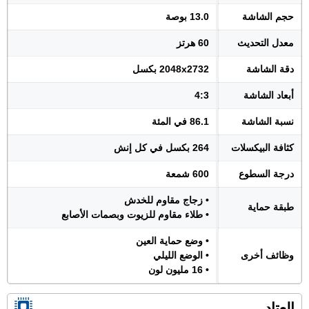
حجم الشاشة
13.0 بوصة
معدل التحديث
60 هرتز
دقة الشاشة
2048x2732 بكسل
أبعاد الشاشة
4:3
نسبة الشاشة
86.1 في المئة
كثافة البيكسلات
264 بكسل في كل إنش
درجة السطوع
600 شمعة
• زجاج مقاوم للخدش
طبقة حماية
• طلاء مقاوم للزيوت وبصمات الأصابع
• وضع حماية العين
وظائف أخرى
• الوضع الليلي
• 16 مليون لون
العتاد