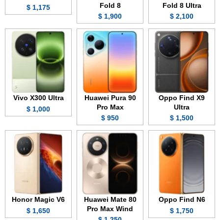
Fold 8
Fold 8 Ultra
1,175 $
1,900 $
2,100 $
Vivo X300 Ultra
Huawei Pura 90
Oppo Find X9
Pro Max
Ultra
1,000 $
950 $
1,500 $
Honor Magic V6
Huawei Mate 80
Oppo Find N6
Pro Max Wind
1,650 $
1,750 $
1,250 $