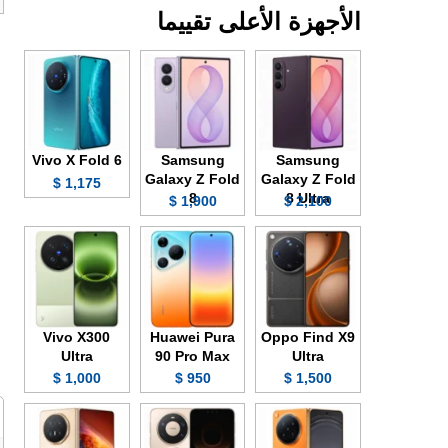
الأجهزة الأعلى تقييما
Vivo X Fold 6
Samsung
Samsung
Galaxy Z Fold
Galaxy Z Fold
1,175 $
8
8 Ultra
1,900 $
2,100 $
Vivo X300
Huawei Pura
Oppo Find X9
Ultra
90 Pro Max
Ultra
1,000 $
950 $
1,500 $