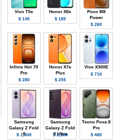
Vivo T5e
Honor X6e
Poco M8
Power
145 $
185 $
260 $
Infinix Hot 70
Honor X7e
Vivo X300E
Pro
Plus
710 $
280 $
255 $
Samsung
Samsung
Tecno Pova 8
Galaxy Z Fold
Galaxy Z Fold
Pro
8
8 Ultra
1,900 $
2,100 $
480 $