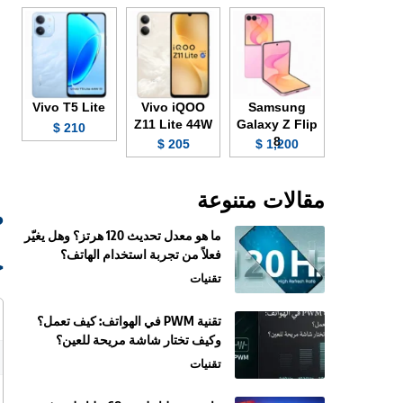
Vivo T5 Lite
Vivo iQOO
Samsung
Z11 Lite 44W
Galaxy Z Flip
210 $
8
205 $
1,200 $
مقالات متنوعة
ص
ما هو معدل تحديث 120 هرتز؟ وهل يغيّر
فعلاً من تجربة استخدام الهاتف؟
ج
تقنيات
تقنية PWM في الهواتف: كيف تعمل؟
وكيف تختار شاشة مريحة للعين؟
تقنيات