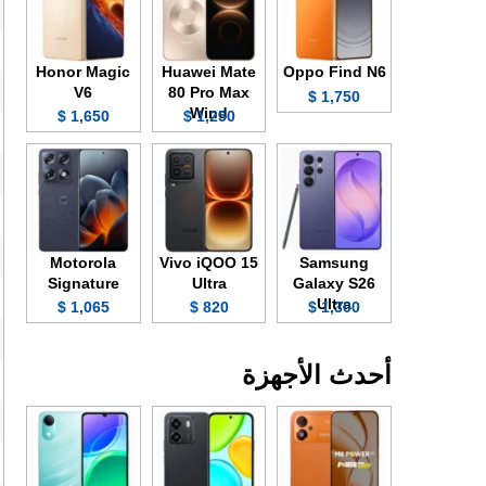
Honor Magic
Huawei Mate
Oppo Find N6
V6
80 Pro Max
1,750 $
Wind
1,650 $
1,250 $
Motorola
Vivo iQOO 15
Samsung
Signature
Ultra
Galaxy S26
Ultra
1,065 $
820 $
1,300 $
أحدث الأجهزة