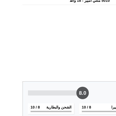
5010 مللي أمبير - 18 واط
8.0
يرا
8
/ 10
الشحن والبطارية
8
/ 10