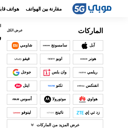
مقارنة بين الهواتف
هواتف قاب
ا
الماركات
عرض الكل
س
آبل
سامسونج
شاومي
هونر
اوبو
فيفو
ريلمي
وان بلس
جوجل
انفنكس
تكنو
ايتل
هواوي
موتورولا
أسوس
زد تي إي
ناثينج
لينوفو
عرض المزيد من الماركات