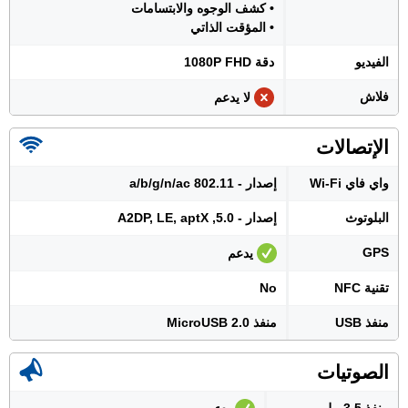
• كشف الوجوه والابتسامات
• المؤقت الذاتي
الفيديو
دقة 1080P FHD
فلاش
لا يدعم
الإتصالات
واي فاي Wi-Fi
إصدار - 802.11 a/b/g/n/ac
البلوتوث
إصدار - 5.0, A2DP, LE, aptX
GPS
يدعم
تقنية NFC
No
منفذ USB
منفذ MicroUSB 2.0
الصوتيات