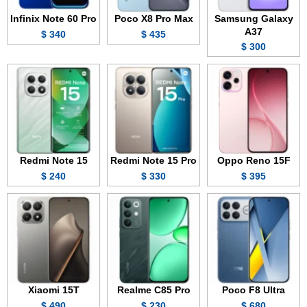
Infinix Note 60 Pro
Poco X8 Pro Max
Samsung Galaxy
A37
340 $
435 $
300 $
Redmi Note 15
Redmi Note 15 Pro
Oppo Reno 15F
240 $
330 $
395 $
Xiaomi 15T
Realme C85 Pro
Poco F8 Ultra
490 $
230 $
680 $