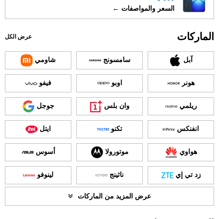
السعر والمواصفات ←
الماركات
عرض الكل
آبل
سامسونج
شاومي
هونر
اوبو
فيفو
ريلمي
وان بلس
جوجل
انفنكس
تكنو
ايتل
هواوي
موتورولا
أسوس
زد تي إي
ناثينج
لينوفو
عرض المزيد من الماركات