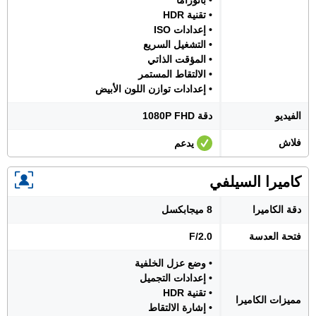
• بانوراما
• تقنية HDR
• إعدادات ISO
• التشغيل السريع
• المؤقت الذاتي
• الالتقاط المستمر
• إعدادات توازن اللون الأبيض
الفيديو
دقة 1080P FHD
فلاش
يدعم
كاميرا السيلفي
دقة الكاميرا
8 ميجابكسل
فتحة العدسة
F/2.0
• وضع عزل الخلفية
• إعدادات التجميل
• تقنية HDR
مميزات الكاميرا
• إشارة الالتقاط