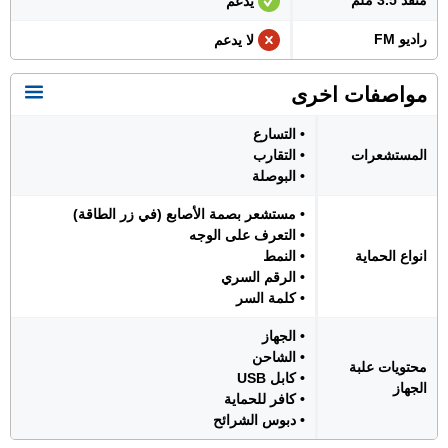
منفذ 3.5 ملم
يدعم
راديو FM
لا يدعم
مواصفات اخرى
• التسارع
المستشعرات
• التقارب
• البوصلة
• مستشعر بصمة الأصابع (في زر الطاقة)
• التعرف على الوجه
انواع الحماية
• النمط
• الرقم السري
• كلمة السر
• الجهاز
• الشاحن
محتويات علبة
• كابل USB
الجهاز
• كافر للحماية
• دبوس الشرائح