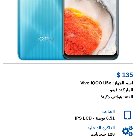
135 $
اسم الجهاز:
Vivo iQOO U5x
الماركة:
فيفو
الفئة:
هواتف ذكية*
الشاشة
6.51 بوصة - IPS LCD
الذاكرة الداخلية
128 جيجابايت