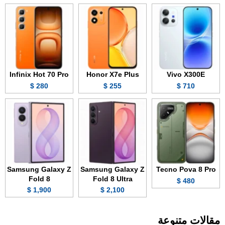
Infinix Hot 70 Pro
Honor X7e Plus
Vivo X300E
280 $
255 $
710 $
Samsung Galaxy Z
Samsung Galaxy Z
Tecno Pova 8 Pro
Fold 8
Fold 8 Ultra
480 $
1,900 $
2,100 $
مقالات متنوعة