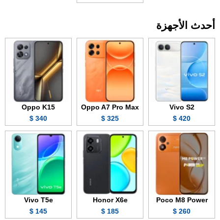
أحدث الأجهزة
Oppo K15
Oppo A7 Pro Max
Vivo S2
340 $
325 $
420 $
Vivo T5e
Honor X6e
Poco M8 Power
145 $
185 $
260 $